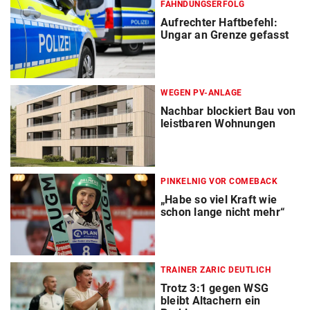
FAHNDUNGSERFOLG
Aufrechter Haftbefehl:
Ungar an Grenze gefasst
WEGEN PV-ANLAGE
Nachbar blockiert Bau von
leistbaren Wohnungen
PINKELNIG VOR COMEBACK
„Habe so viel Kraft wie
schon lange nicht mehr“
TRAINER ZARIC DEUTLICH
Trotz 3:1 gegen WSG
bleibt Altachern ein