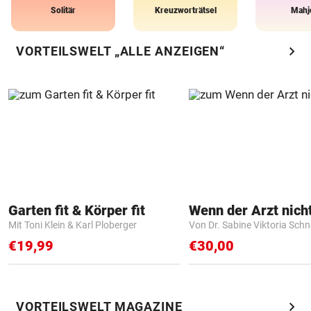
Solitär
Kreuzworträtsel
Mahj
chevron_right
VORTEILSWELT „ALLE ANZEIGEN“
Garten fit & Körper fit
Mit Toni Klein & Karl Ploberger
Von Dr. Sabine Viktoria Schn
€19,99
€30,00
chevron_right
VORTEILSWELT MAGAZINE