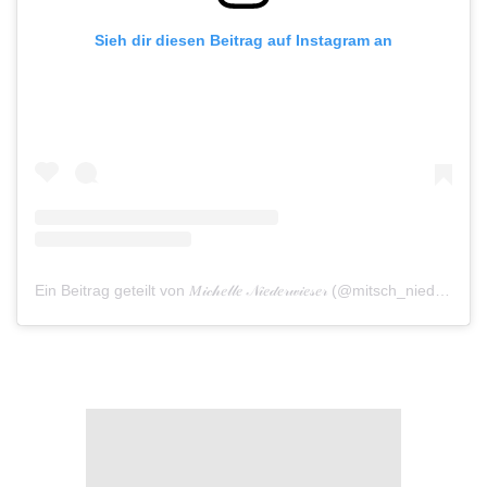
Sieh dir diesen Beitrag auf Instagram an
Ein Beitrag geteilt von 𝑀𝒾𝒸𝒽𝑒𝓁𝓁𝑒 𝒩𝒾𝑒𝒹𝑒𝓇𝓌𝒾𝑒𝓈𝑒𝓇 (@mitsch_niederwieser)