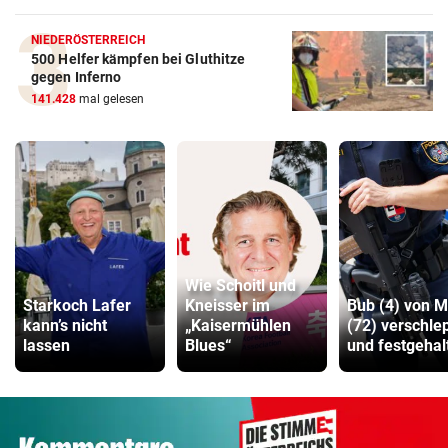
NIEDERÖSTERREICH
500 Helfer kämpfen bei Gluthitze
gegen Inferno
141.428
mal gelesen
Wie Schoitl und
Starkoch Lafer
Kneisser im
Bub (4) von 
kann’s nicht
„Kaisermühlen
(72) verschle
lassen
Blues“
und festgehal