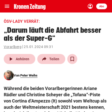
menu
account_circle
Navigation
Anmelden
Abo
close
Schließen
ein-/ausklappen
ÖSV-LADY VERRÄT:
Abonnieren
„Darum läuft die Abfahrt besser
als der Super-G“
account_circle
arrow_right
Anmelden
Vorarlberg
25.01.2024 09:31
pin_drop
arrow_right
Bundesland auswäh
Wien
play_arrow
Anhören
Teilen
bookmark
Merkliste
Von
Peter Weihs
Suchbegriff
search
Während die beiden Vorarlbergerinnen Ariane
eingeben
Rädler und Christine Scheyer die „Tofana“-Piste
von Cortina d’Ampezzo (It) sowohl vom Weltcup als
auch der Weltmeisterschaft 2021 bestens kennen,