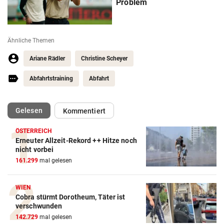
Problem
Ähnliche Themen
Ariane Rädler
Christine Scheyer
Abfahrtstraining
Abfahrt
(ausgewählt)
Gelesen
Kommentiert
ÖSTERREICH
Erneuter Allzeit-Rekord ++ Hitze noch
nicht vorbei
161.299
mal gelesen
WIEN
Cobra stürmt Dorotheum, Täter ist
verschwunden
142.729
mal gelesen