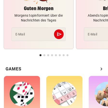
Guten Morgen
Br
Morgens topinformiert über die
Abends topin
Nachrichten des Tages
Nachrich
send
E-Mail
E-Mail
Abschicken
chevron_right
GAMES