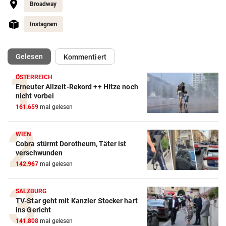
Broadway
Instagram
(ausgewählt)
Gelesen
Kommentiert
ÖSTERREICH
Erneuter Allzeit-Rekord ++ Hitze noch
nicht vorbei
161.659
mal gelesen
WIEN
Cobra stürmt Dorotheum, Täter ist
verschwunden
142.967
mal gelesen
SALZBURG
TV-Star geht mit Kanzler Stocker hart
ins Gericht
141.808
mal gelesen