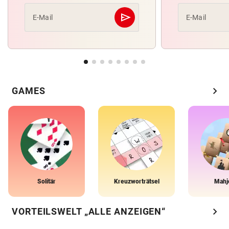
send
E-Mail
E-Mail
Abschicken
chevron_right
GAMES
Solitär
Kreuzworträtsel
Mahj
chevron_right
VORTEILSWELT „ALLE ANZEIGEN“