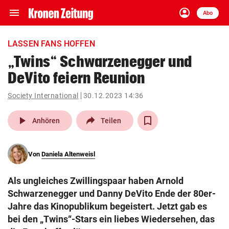
menu
account_circle
Navigation
Anmelden
Abo
close
Schließen
ein-/ausklappen
LASSEN FANS HOFFEN
Abonnieren
„Twins“ Schwarzenegger und
DeVito feiern Reunion
account_circle
arrow_right
Anmelden
Society International
30.12.2023 14:36
pin_drop
arrow_right
Bundesland auswäh
Wien
play_arrow
Anhören
Teilen
bookmark
Merkliste
Von
Daniela Altenweisl
Suchbegriff
search
Als ungleiches Zwillingspaar haben Arnold
eingeben
Schwarzenegger und Danny DeVito Ende der 80er-
Jahre das Kinopublikum begeistert. Jetzt gab es
bei den „Twins“-Stars ein liebes Wiedersehen, das