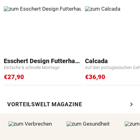
Esschert Design Futterhaus
Calcada
Einfache & schnelle Montage
Auf den portugiesischen G
€27,90
€36,90
chevron_right
VORTEILSWELT MAGAZINE