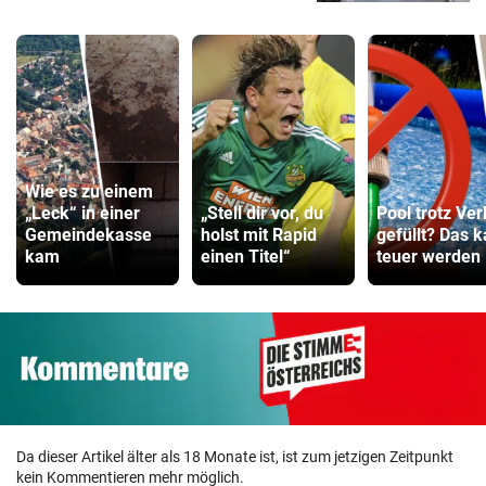
Wie es zu einem
„Leck“ in einer
„Stell dir vor, du
Pool trotz Ver
Gemeindekasse
holst mit Rapid
gefüllt? Das 
kam
einen Titel“
teuer werden
Da dieser Artikel älter als 18 Monate ist, ist zum jetzigen Zeitpunkt
kein Kommentieren mehr möglich.