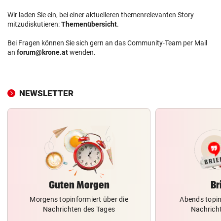
Wir laden Sie ein, bei einer aktuelleren themenrelevanten Story
mitzudiskutieren:
Themenübersicht
.
Bei Fragen können Sie sich gern an das Community-Team per Mail
an
forum@krone.at
wenden.
NEWSLETTER
Guten Morgen
Br
Morgens topinformiert über die
Abends topin
Nachrichten des Tages
Nachrich