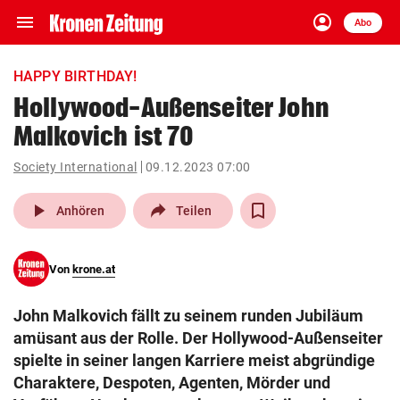
menu
account_circle
Navigation
Anmelden
Abo
close
Schließen
ein-/ausklappen
HAPPY BIRTHDAY!
Abonnieren
Hollywood-Außenseiter John
Malkovich ist 70
account_circle
arrow_right
Anmelden
Society International
09.12.2023 07:00
pin_drop
arrow_right
Bundesland auswäh
Wien
play_arrow
Anhören
Teilen
bookmark
Merkliste
Von
krone.at
Suchbegriff
search
John Malkovich fällt zu seinem runden Jubiläum
eingeben
amüsant aus der Rolle. Der Hollywood-Außenseiter
spielte in seiner langen Karriere meist abgründige
Charaktere, Despoten, Agenten, Mörder und