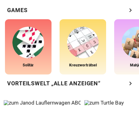
chevron_right
GAMES
Solitär
Kreuzworträtsel
Mahj
chevron_right
VORTEILSWELT „ALLE ANZEIGEN“