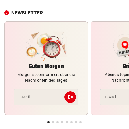
NEWSLETTER
Guten Morgen
Br
Morgens topinformiert über die
Abends topin
Nachrichten des Tages
Nachrich
send
E-Mail
E-Mail
Abschicken