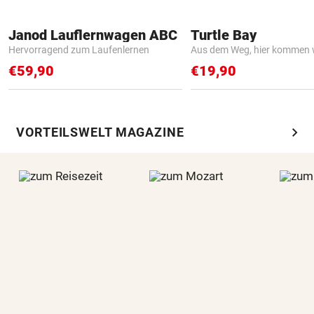
Janod Lauflernwagen ABC
Turtle Bay
Hervorragend zum Laufenlernen
Aus dem Weg, hier kommen w
€59,90
€19,90
chevron_right
VORTEILSWELT MAGAZINE