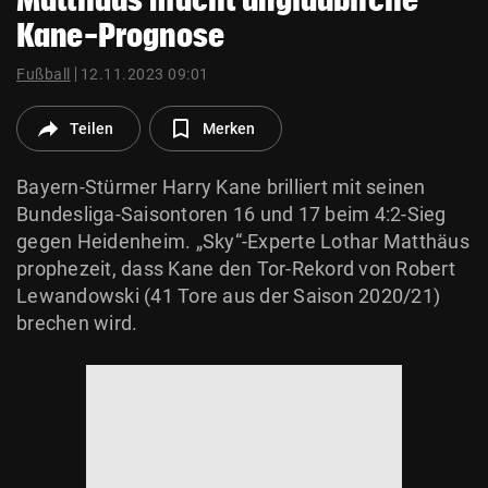
© Krone Multimedia GmbH & Co KG 2026
Kane-Prognose
Muthgasse 2, 1190 Wien
Fußball
12.11.2023 09:01
Teilen
Merken
Bayern-Stürmer Harry Kane brilliert mit seinen
Bundesliga-Saisontoren 16 und 17 beim 4:2-Sieg
gegen Heidenheim. „Sky“-Experte Lothar Matthäus
prophezeit, dass Kane den Tor-Rekord von Robert
Lewandowski (41 Tore aus der Saison 2020/21)
brechen wird.