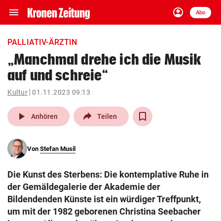
menu
account_circle
Navigation
Anmelden
Abo
close
Schließen
ein-/ausklappen
PALLIATIV-ÄRZTIN
Abonnieren
„Manchmal drehe ich die Musik
auf und schreie“
account_circle
arrow_right
Anmelden
Kultur
01.11.2023 09:13
pin_drop
arrow_right
Bundesland auswäh
Wien
play_arrow
Anhören
Teilen
bookmark
Merkliste
Von
Stefan Musil
Suchbegriff
search
Die Kunst des Sterbens: Die kontemplative Ruhe in
eingeben
der Gemäldegalerie der Akademie der
Bildendenden Künste ist ein würdiger Treffpunkt,
um mit der 1982 geborenen Christina Seebacher