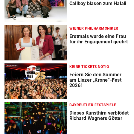
Callboy blasen zum Halali
WIENER PHILHARMONIKER
Erstmals wurde eine Frau
für ihr Engagement geehrt
Gesponsert
KEINE TICKETS NÖTIG
Feiern Sie den Sommer
am Linzer „Krone“-Fest
2026!
BAYREUTHER FESTSPIELE
Dieses Kunsthirn verblödet
Richard Wagners Götter