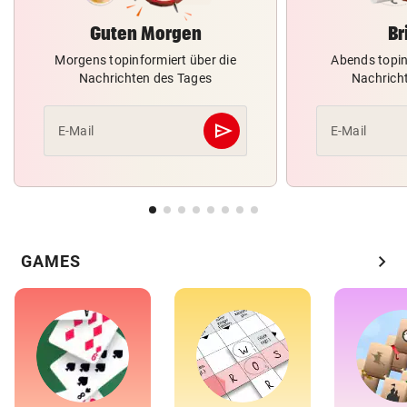
Guten Morgen
Br
Morgens topinformiert über die
Abends topin
Nachrichten des Tages
Nachrich
send
E-Mail
E-Mail
Abschicken
chevron_right
GAMES