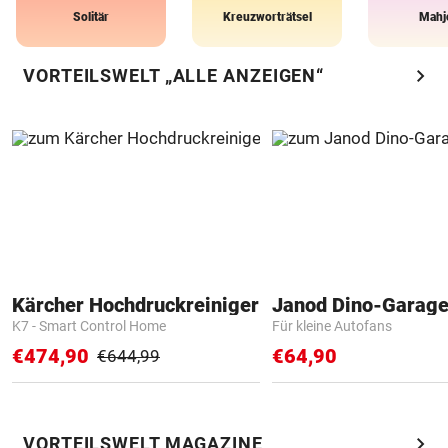
Solitär
Kreuzworträtsel
Mahj
chevron_right
VORTEILSWELT „ALLE ANZEIGEN“
Kärcher Hochdruckreiniger
Janod Dino-Garag
K7 - Smart Control Home
Für kleine Autofans
€474,90
€64,90
€644,99
chevron_right
VORTEILSWELT MAGAZINE