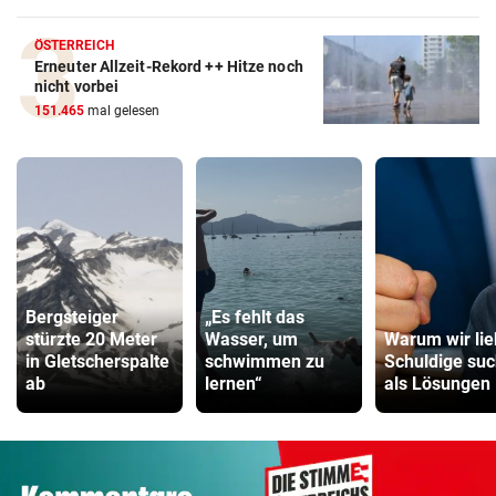
ÖSTERREICH
Erneuter Allzeit-Rekord ++ Hitze noch
nicht vorbei
151.465
mal gelesen
Bergsteiger
„Es fehlt das
stürzte 20 Meter
Wasser, um
Warum wir lie
in Gletscherspalte
schwimmen zu
Schuldige su
ab
lernen“
als Lösungen