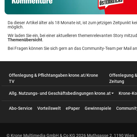
Da dieser Artikel älter als 18 Monate ist, ist zum jetzigen Zeitpunkt
möglich.
Wir laden Sie ein, bei einer aktuelleren themenrelevanten Story mitzud
Themenübersicht
.
Bei Fragen können Sie sich gern an das Community-Team per Mail a
Offenlegung & Pflichtangaben krone.at/Krone
Offenlegung 
TV
Zeitung
Allg. Nutzungs- und Geschäftsbedingungen krone.at
Krone-Ko
Abo-Service
Vorteilswelt
ePaper
Gewinnspiele
Communit
© Krone Multimedia GmbH & Co KG 2026 Muthgasse 2, 1190 Wien