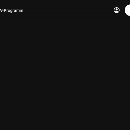
account_circle
V-Programm
len