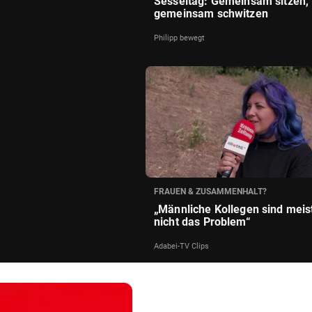
Sesseltag: Gemeinsam sitzen,
gemeinsam schwitzen
Philipp bewegt
FRAUEN & ZUSAMMENHALT?
„Männliche Kollegen sind meis
nicht das Problem“
Adabei-TV Clips