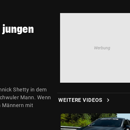
 jungen
nick Shetty in dem
n schwuler Mann. Wenn
chevron_right
WEITERE VIDEOS
n Männern mit