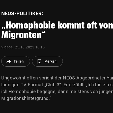
© Krone Multimedia GmbH & Co KG 2026
Muthgasse 2, 1190 Wien
NEOS-POLITIKER:
„Homophobie kommt oft von
Migranten“
Videos
25.10.2023 16:15
Teilen
Merken
Ungewohnt offen spricht der NEOS-Abgeordneter Yan
launigen TV-Format „Club 3“. Er erzählt: „Ich bin ei
ich Homophobie begegne, dann meistens von junge
Migrationshintergrund.“