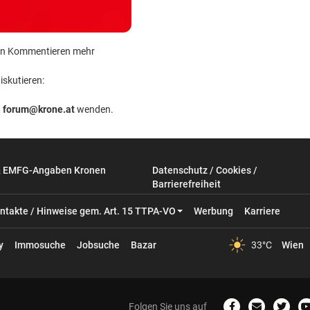
 kein Kommentieren mehr
iskutieren:
n
forum@krone.at
wenden.
& EMFG-Angaben Kronen
Datenschutz / Cookies /
Barrierefreiheit
ntakte / Hinweise gem. Art. 15 TTPA-VO
Werbung
Karriere
y
Immosuche
Jobsuche
Bazar
33°C
Wien
Folgen Sie uns auf