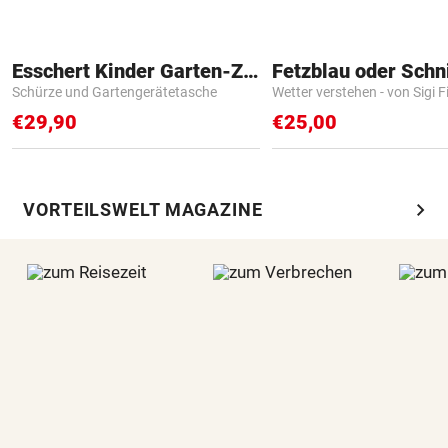
Esschert Kinder Garten-Zubehör
Fetzblau oder Schn
Schürze und Gartengerätetasche
Wetter verstehen - von Sigi F
€29,90
€25,00
chevron_right
VORTEILSWELT MAGAZINE