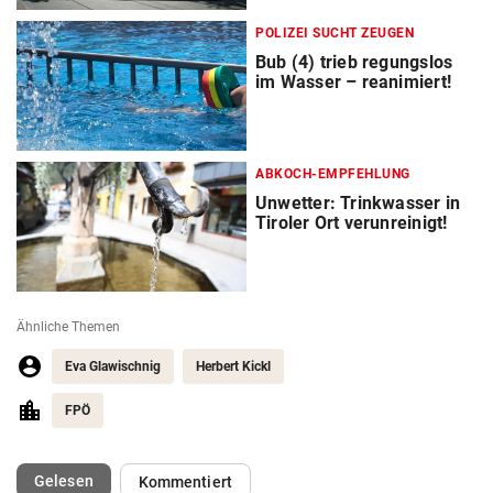
POLIZEI SUCHT ZEUGEN
Bub (4) trieb regungslos
im Wasser – reanimiert!
ABKOCH-EMPFEHLUNG
Unwetter: Trinkwasser in
Tiroler Ort verunreinigt!
Ähnliche Themen
Eva Glawischnig
Herbert Kickl
FPÖ
(ausgewählt)
Gelesen
Kommentiert