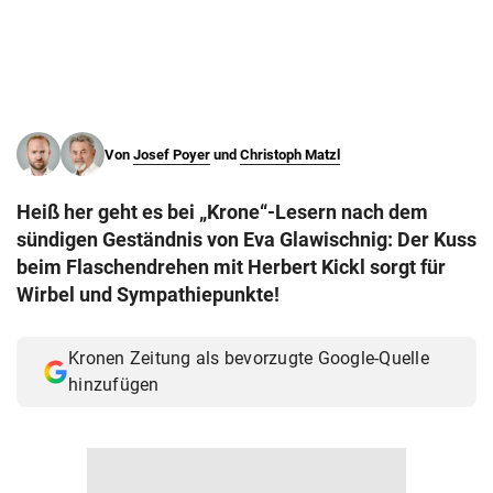
© Krone Multimedia GmbH & Co KG 2026
Muthgasse 2, 1190 Wien
Von
Josef Poyer
und
Christoph Matzl
Heiß her geht es bei „Krone“-Lesern nach dem
sündigen Geständnis von Eva Glawischnig: Der Kuss
beim Flaschendrehen mit Herbert Kickl sorgt für
Wirbel und Sympathiepunkte!
Kronen Zeitung als bevorzugte Google-Quelle
hinzufügen