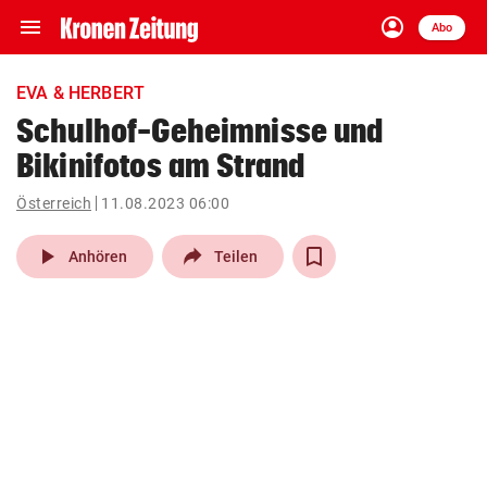
menu
account_circle
Navigation
Anmelden
Abo
close
Schließen
ein-/ausklappen
EVA & HERBERT
Abonnieren
Schulhof-Geheimnisse und
Bikinifotos am Strand
account_circle
arrow_right
Anmelden
Österreich
11.08.2023 06:00
pin_drop
arrow_right
Bundesland auswäh
Wien
play_arrow
Anhören
Teilen
bookmark
Merkliste
Suchbegriff
search
eingeben