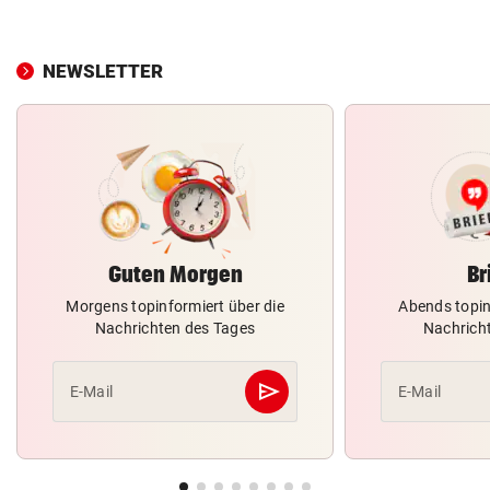
NEWSLETTER
Guten Morgen
Br
Morgens topinformiert über die
Abends topin
Nachrichten des Tages
Nachrich
send
E-Mail
E-Mail
Abschicken