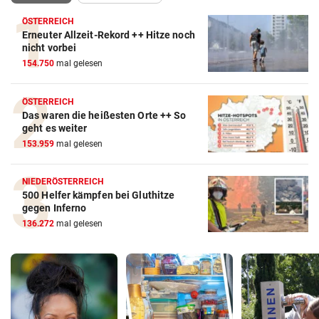
ÖSTERREICH
Erneuter Allzeit-Rekord ++ Hitze noch
nicht vorbei
154.750
mal gelesen
ÖSTERREICH
Das waren die heißesten Orte ++ So
geht es weiter
153.959
mal gelesen
NIEDERÖSTERREICH
500 Helfer kämpfen bei Gluthitze
gegen Inferno
136.272
mal gelesen