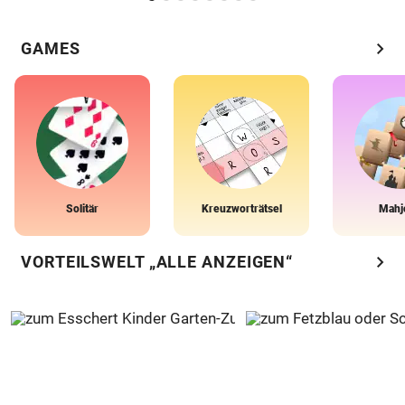
chevron_right
GAMES
Solitär
Kreuzworträtsel
Mahj
chevron_right
VORTEILSWELT „ALLE ANZEIGEN“