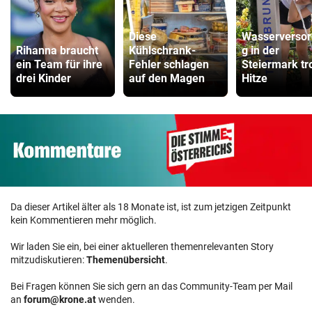
Diese
Wasserverso
Rihanna braucht
Kühlschrank-
g in der
ein Team für ihre
Fehler schlagen
Steiermark tr
drei Kinder
auf den Magen
Hitze
Da dieser Artikel älter als 18 Monate ist, ist zum jetzigen Zeitpunkt
kein Kommentieren mehr möglich.
Wir laden Sie ein, bei einer aktuelleren themenrelevanten Story
mitzudiskutieren:
Themenübersicht
.
Bei Fragen können Sie sich gern an das Community-Team per Mail
an
forum@krone.at
wenden.