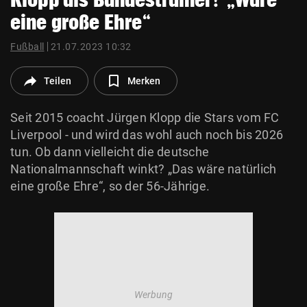
© Krone Multimedia GmbH & Co KG 2026
eine große Ehre“
Muthgasse 2, 1190 Wien
Fußball
21.07.2023 10:32
Teilen
Merken
Seit 2015 coacht Jürgen Klopp die Stars vom FC
Liverpool - und wird das wohl auch noch bis 2026
tun. Ob dann vielleicht die deutsche
Nationalmannschaft winkt? „Das wäre natürlich
eine große Ehre“, so der 56-Jährige.