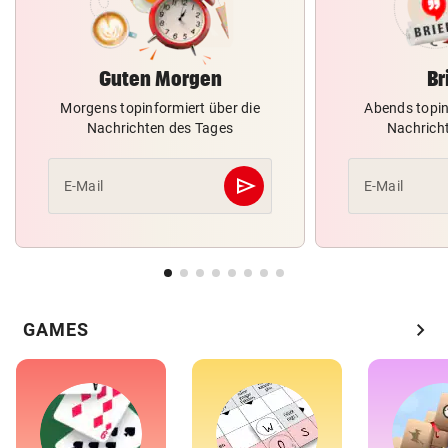
Guten Morgen
Br
Morgens topinformiert über die
Abends topin
Nachrichten des Tages
Nachrich
send
E-Mail
E-Mail
Abschicken
chevron_right
GAMES