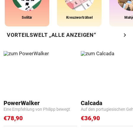
Solitär
Kreuzworträtsel
Mahj
chevron_right
VORTEILSWELT „ALLE ANZEIGEN“
PowerWalker
Calcada
Eine Empfehlung von Philipp bewegt
Auf den portugiesischen G
€78,90
€36,90