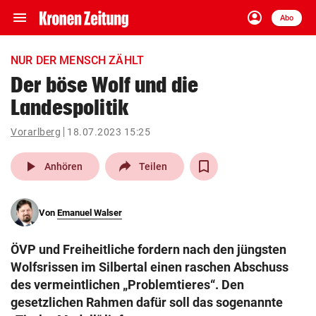
menu
account_circle
Navigation
Anmelden
Abo
close
Schließen
ein-/ausklappen
NUR DER MENSCH ZÄHLT
Abonnieren
Der böse Wolf und die
Landespolitik
account_circle
arrow_right
Anmelden
Vorarlberg
18.07.2023 15:25
pin_drop
arrow_right
Bundesland auswäh
Wien
play_arrow
Anhören
Teilen
bookmark
Merkliste
Von
Emanuel Walser
Suchbegriff
search
ÖVP und Freiheitliche fordern nach den jüngsten
eingeben
Wolfsrissen im Silbertal einen raschen Abschuss
des vermeintlichen „Problemtieres“. Den
gesetzlichen Rahmen dafür soll das sogenannte