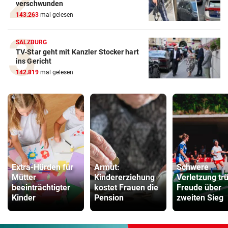
verschwunden
143.263
mal gelesen
SALZBURG
TV-Star geht mit Kanzler Stocker hart
ins Gericht
142.819
mal gelesen
Extra-Hürden für
Armut:
Schwere
Mütter
Kindererziehung
Verletzung tr
beeinträchtigter
kostet Frauen die
Freude über
Kinder
Pension
zweiten Sieg