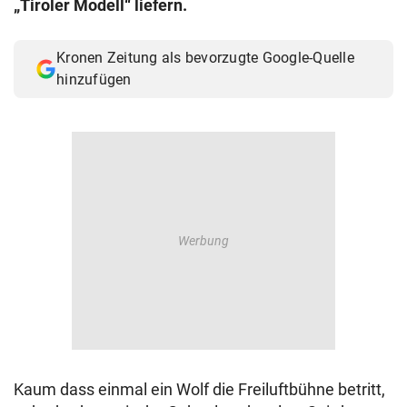
„Tiroler Modell“ liefern.
© Krone Multimedia GmbH & Co KG 2026
Muthgasse 2, 1190 Wien
Kronen Zeitung als bevorzugte Google-Quelle
hinzufügen
Kaum dass einmal ein Wolf die Freiluftbühne betritt,