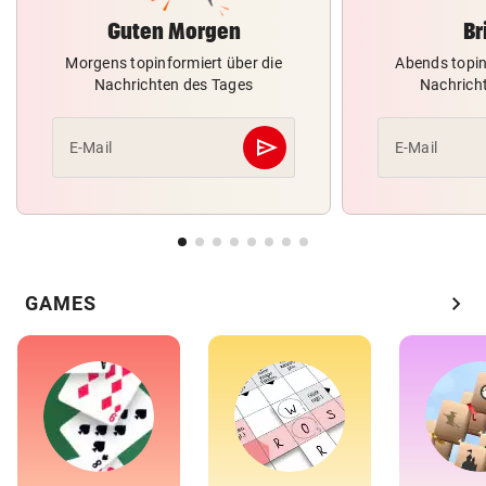
Guten Morgen
Br
Morgens topinformiert über die
Abends topin
Nachrichten des Tages
Nachrich
send
E-Mail
E-Mail
Abschicken
chevron_right
GAMES