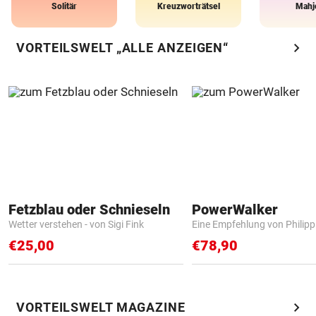
Solitär
Kreuzworträtsel
Mahj
chevron_right
VORTEILSWELT „ALLE ANZEIGEN“
Fetzblau oder Schnieseln
PowerWalker
Wetter verstehen - von Sigi Fink
Eine Empfehlung von Philip
€25,00
€78,90
chevron_right
VORTEILSWELT MAGAZINE