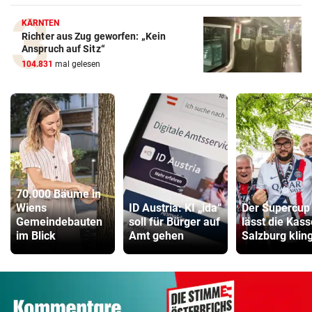
KÄRNTEN
Richter aus Zug geworfen: „Kein
Anspruch auf Sitz“
104.831
mal gelesen
70.000 Bäume in
Wiens
ID Austria: KI „ida“
Der Supercup
Gemeindebauten
soll für Bürger auf
lässt die Kass
im Blick
Amt gehen
Salzburg klin