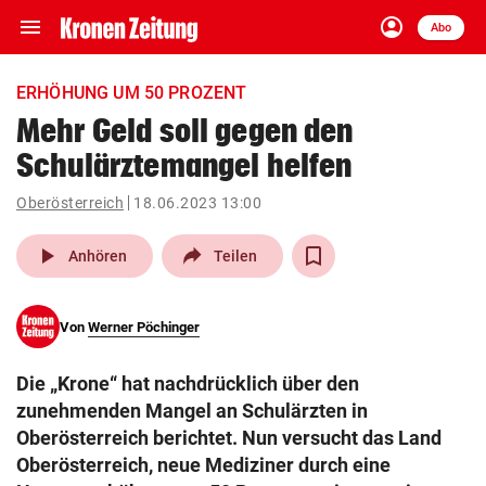
menu
account_circle
Navigation
Anmelden
Abo
close
Schließen
ein-/ausklappen
ERHÖHUNG UM 50 PROZENT
Abonnieren
Mehr Geld soll gegen den
Schulärztemangel helfen
account_circle
arrow_right
Anmelden
Oberösterreich
18.06.2023 13:00
pin_drop
arrow_right
Bundesland auswäh
Wien
play_arrow
Anhören
Teilen
bookmark
Merkliste
Von
Werner Pöchinger
Suchbegriff
search
Die „Krone“ hat nachdrücklich über den
eingeben
zunehmenden Mangel an Schulärzten in
Oberösterreich berichtet. Nun versucht das Land
Oberösterreich, neue Mediziner durch eine