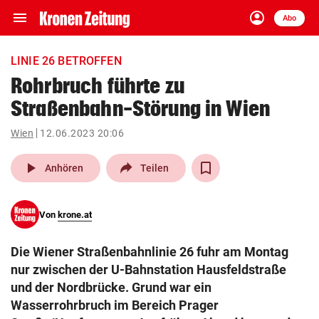
menu
account_circle
Navigation
Anmelden
Abo
close
Schließen
ein-/ausklappen
LINIE 26 BETROFFEN
Abonnieren
Rohrbruch führte zu
Straßenbahn-Störung in Wien
account_circle
arrow_right
Anmelden
Wien
12.06.2023 20:06
pin_drop
arrow_right
Bundesland auswäh
Wien
play_arrow
Anhören
Teilen
bookmark
Merkliste
Von
krone.at
Suchbegriff
search
Die Wiener Straßenbahnlinie 26 fuhr am Montag
eingeben
nur zwischen der U-Bahnstation Hausfeldstraße
und der Nordbrücke. Grund war ein
Wasserrohrbruch im Bereich Prager