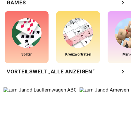
chevron_right
GAMES
Solitär
Kreuzworträtsel
Mahj
chevron_right
VORTEILSWELT „ALLE ANZEIGEN“