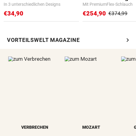
In 3 unterschiedlichen Designs
Mit PremiumFlex-Schlauch
€34,90
€254,90
€374,99
chevron_right
VORTEILSWELT MAGAZINE
VERBRECHEN
MOZART