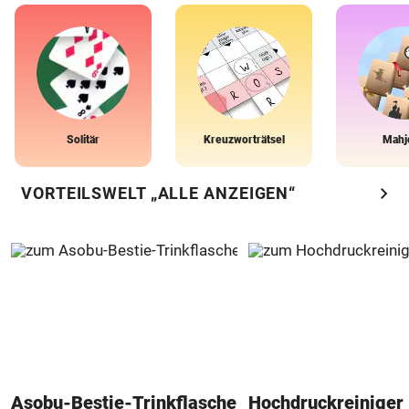
Solitär
Kreuzworträtsel
Mahj
chevron_right
VORTEILSWELT „ALLE ANZEIGEN“
Asobu-Bestie-Trinkflasche
Hochdruckreiniger 