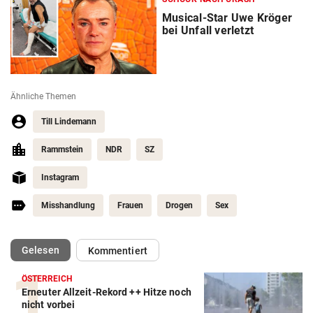
Musical-Star Uwe Kröger
bei Unfall verletzt
Ähnliche Themen
Till Lindemann
Rammstein
NDR
SZ
Instagram
Misshandlung
Frauen
Drogen
Sex
(ausgewählt)
Gelesen
Kommentiert
ÖSTERREICH
Erneuter Allzeit-Rekord ++ Hitze noch
nicht vorbei