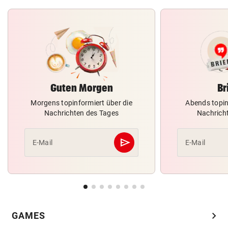
Guten Morgen
Br
Morgens topinformiert über die
Abends topin
Nachrichten des Tages
Nachrich
send
E-Mail
E-Mail
Abschicken
chevron_right
GAMES