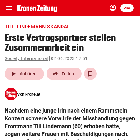
menu
account_circle
Navigation
Anmelden
Abo
close
Schließen
ein-/ausklappen
TILL-LINDEMANN-SKANDAL
Abonnieren
Erste Vertragspartner stellen
Zusammenarbeit ein
account_circle
arrow_right
Anmelden
Society International
02.06.2023 17:51
pin_drop
arrow_right
Bundesland auswäh
Wien
play_arrow
Anhören
Teilen
bookmark
Merkliste
Von
krone.at
Suchbegriff
search
Nachdem eine junge Irin nach einem Rammstein
eingeben
Konzert schwere Vorwürfe der Misshandlung gegen
Frontmann Till Lindemann (60) erhoben hatte,
zogen weitere Frauen mit Beschuldigungen nach.