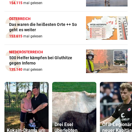
154.115
mal gelesen
ÖSTERREICH
Das waren die heißesten Orte ++ So
geht es weiter
153.615
mal gelesen
NIEDERÖSTERREICH
500 Helfer kämpfen bei Gluthitze
gegen Inferno
135.140
mal gelesen
Drei Esel
ÖFB-Legionär
Kokain-Drama um
überlebten
neuer Kapitän