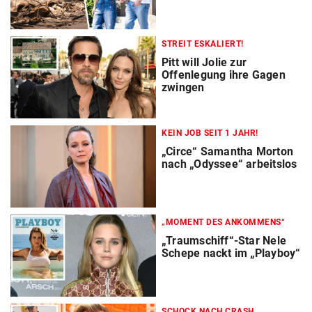
STREIT ESKALIERT!
Pitt will Jolie zur
Offenlegung ihre Gagen
zwingen
KEIN JOB SEIT 1 JAHR!
„Circe“ Samantha Morton
nach „Odyssee“ arbeitslos
„MOMENT DES ANKOMMENS“
„Traumschiff“-Star Nele
Schepe nackt im „Playboy“
SCHOCK NACH CRASH