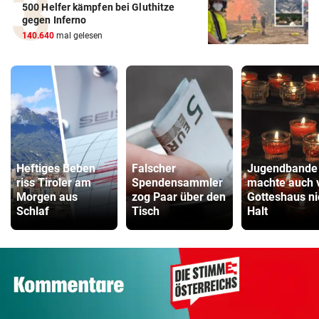
500 Helfer kämpfen bei Gluthitze
gegen Inferno
140.640
mal gelesen
Heftiges Beben
Falscher
Jugendbande
riss Tiroler am
Spendensammler
machte auch 
Morgen aus
zog Paar über den
Gotteshaus ni
Schlaf
Tisch
Halt