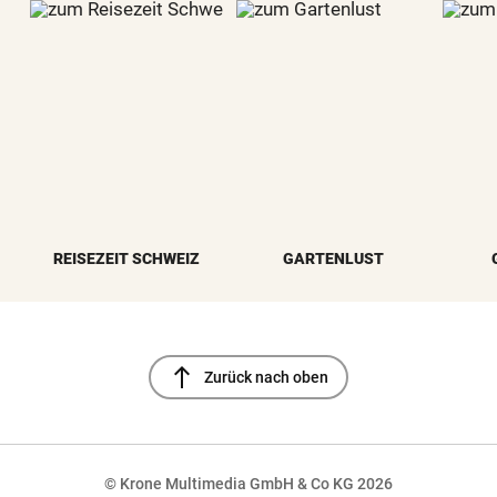
REISEZEIT SCHWEIZ
GARTENLUST
north
Zurück nach oben
© Krone Multimedia GmbH & Co KG 2026