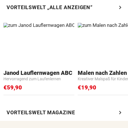
chevron_right
VORTEILSWELT „ALLE ANZEIGEN“
Janod Lauflernwagen ABC
Hervorragend zum Laufenlernen
Kreativer Malspaß für Kinde
€59,90
€19,90
chevron_right
VORTEILSWELT MAGAZINE