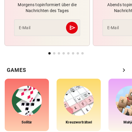
Morgens topinformiert über die
Abends topin
Nachrichten des Tages
Nachrich
send
E-Mail
E-Mail
Abschicken
chevron_right
GAMES
Solitär
Kreuzworträtsel
Mahj