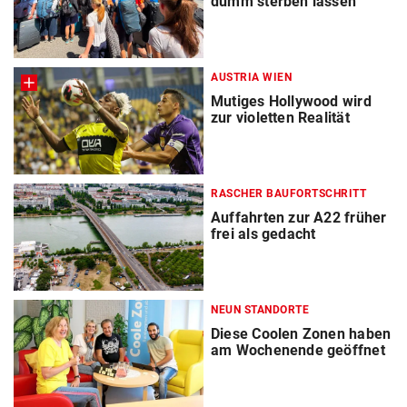
dumm sterben lassen“
AUSTRIA WIEN
Mutiges Hollywood wird
zur violetten Realität
RASCHER BAUFORTSCHRITT
Auffahrten zur A22 früher
frei als gedacht
NEUN STANDORTE
Diese Coolen Zonen haben
am Wochenende geöffnet