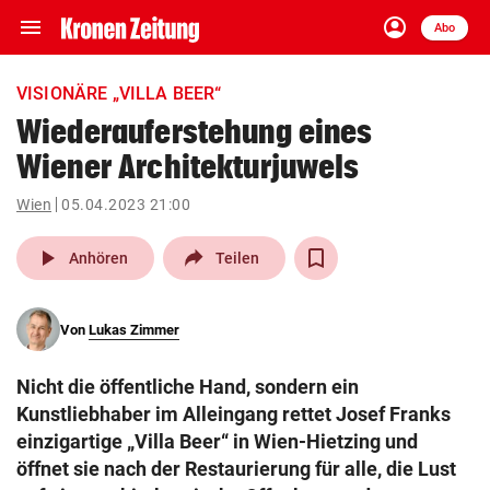
menu
account_circle
Navigation
Anmelden
Abo
close
Schließen
ein-/ausklappen
VISIONÄRE „VILLA BEER“
Abonnieren
Wiederauferstehung eines
Wiener Architekturjuwels
account_circle
arrow_right
Anmelden
Wien
05.04.2023 21:00
pin_drop
arrow_right
Bundesland auswäh
Wien
play_arrow
Anhören
Teilen
bookmark
Merkliste
Von
Lukas Zimmer
Suchbegriff
search
Nicht die öffentliche Hand, sondern ein
eingeben
Kunstliebhaber im Alleingang rettet Josef Franks
einzigartige „Villa Beer“ in Wien-Hietzing und
öffnet sie nach der Restaurierung für alle, die Lust