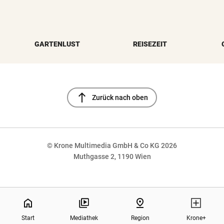
GARTENLUST
REISEZEIT
north
Zurück nach oben
© Krone Multimedia GmbH & Co KG 2026
Muthgasse 2, 1190 Wien
NaN%
home
pin_drop
Start
Mediathek
Region
Krone+