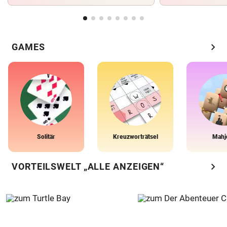
chevron_right
GAMES
Solitär
Kreuzworträtsel
Mahj
chevron_right
VORTEILSWELT „ALLE ANZEIGEN“