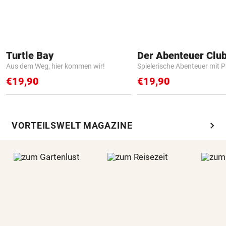
Turtle Bay
Der Abenteuer Clu
Aus dem Weg, hier kommen wir!
Spielerische Abenteuer mit P
€19,90
€19,90
chevron_right
VORTEILSWELT MAGAZINE