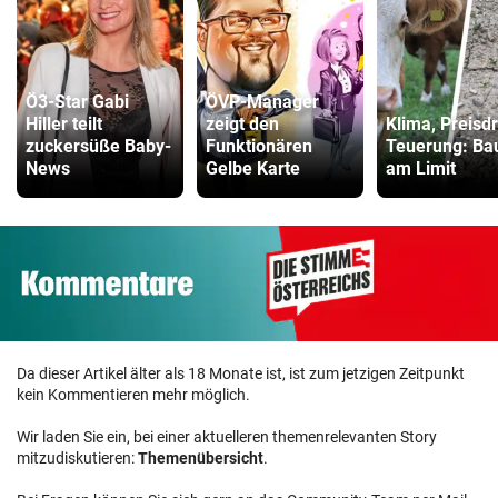
Ö3-Star Gabi
ÖVP-Manager
Hiller teilt
zeigt den
Klima, Preisd
zuckersüße Baby-
Funktionären
Teuerung: Ba
News
Gelbe Karte
am Limit
Da dieser Artikel älter als 18 Monate ist, ist zum jetzigen Zeitpunkt
kein Kommentieren mehr möglich.
Wir laden Sie ein, bei einer aktuelleren themenrelevanten Story
mitzudiskutieren:
Themenübersicht
.