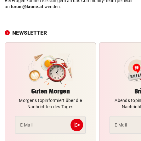
Bei Fragen können Sie sich gern an das Community-Team per Mail
an
forum@krone.at
wenden.
NEWSLETTER
Guten Morgen
Br
Morgens topinformiert über die
Abends topin
Nachrichten des Tages
Nachrich
send
E-Mail
E-Mail
Abschicken