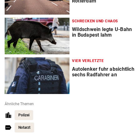
Rotterdam
SCHRECKEN UND CHAOS
Wildschwein legte U-Bahn
in Budapest lahm
VIER VERLETZTE
Autolenker fuhr absichtlich
sechs Radfahrer an
Ähnliche Themen
Polizei
Notarzt