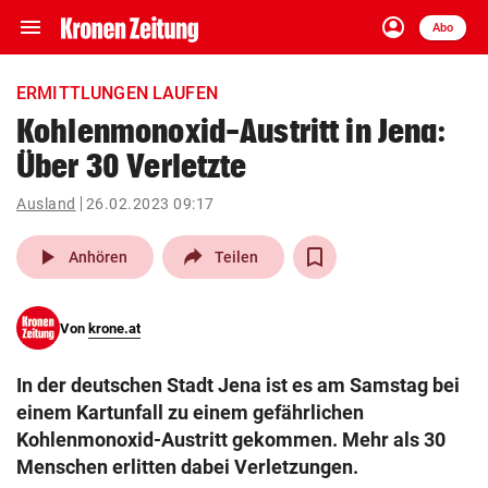
menu
account_circle
Navigation
Anmelden
Abo
close
Schließen
ein-/ausklappen
ERMITTLUNGEN LAUFEN
Abonnieren
Kohlenmonoxid-Austritt in Jena:
Über 30 Verletzte
account_circle
arrow_right
Anmelden
Ausland
26.02.2023 09:17
pin_drop
arrow_right
Bundesland auswäh
Wien
play_arrow
Anhören
Teilen
bookmark
Merkliste
Von
krone.at
Suchbegriff
search
In der deutschen Stadt Jena ist es am Samstag bei
eingeben
einem Kartunfall zu einem gefährlichen
Kohlenmonoxid-Austritt gekommen. Mehr als 30
Menschen erlitten dabei Verletzungen.