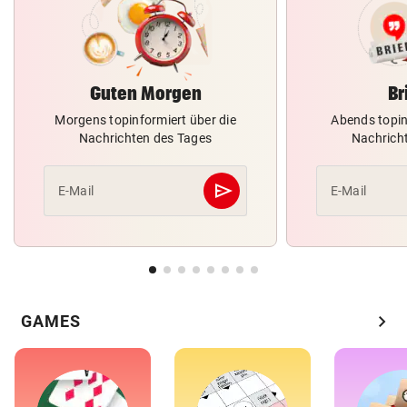
Guten Morgen
Br
Morgens topinformiert über die
Abends topin
Nachrichten des Tages
Nachrich
send
E-Mail
E-Mail
Abschicken
chevron_right
GAMES