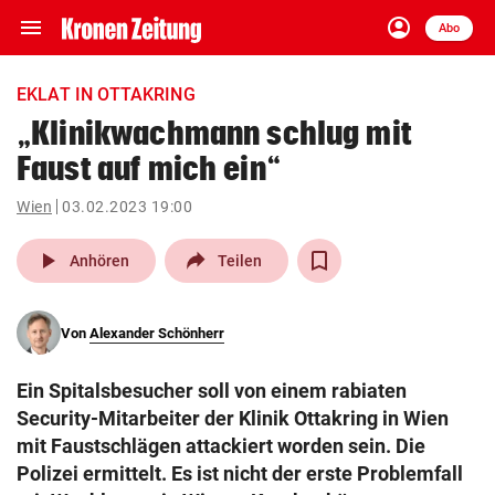
menu
account_circle
Navigation
Anmelden
Abo
close
Schließen
ein-/ausklappen
EKLAT IN OTTAKRING
Abonnieren
„Klinikwachmann schlug mit
Faust auf mich ein“
account_circle
arrow_right
Anmelden
Wien
03.02.2023 19:00
pin_drop
arrow_right
Bundesland auswäh
Wien
play_arrow
Anhören
Teilen
bookmark
Merkliste
Von
Alexander Schönherr
Suchbegriff
search
Ein Spitalsbesucher soll von einem rabiaten
eingeben
Security-Mitarbeiter der Klinik Ottakring in Wien
mit Faustschlägen attackiert worden sein. Die
Polizei ermittelt. Es ist nicht der erste Problemfall