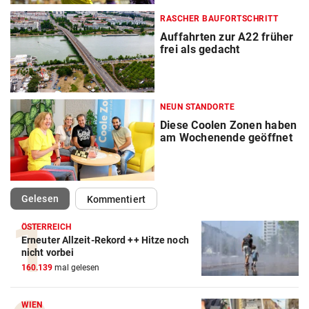
RASCHER BAUFORTSCHRITT
Auffahrten zur A22 früher
frei als gedacht
NEUN STANDORTE
Diese Coolen Zonen haben
am Wochenende geöffnet
(ausgewählt)
Gelesen
Kommentiert
ÖSTERREICH
Erneuter Allzeit-Rekord ++ Hitze noch
nicht vorbei
160.139
mal gelesen
WIEN