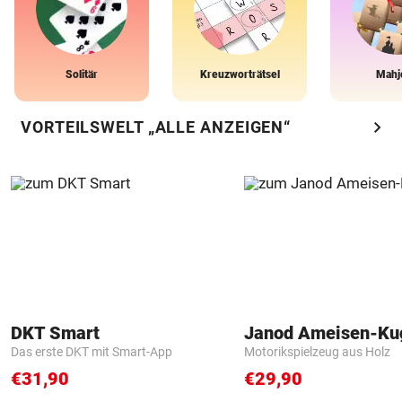
Solitär
Kreuzworträtsel
Mahj
chevron_right
VORTEILSWELT „ALLE ANZEIGEN“
DKT Smart
Janod Ameisen-Ku
Das erste DKT mit Smart-App
Motorikspielzeug aus Holz
€31,90
€29,90