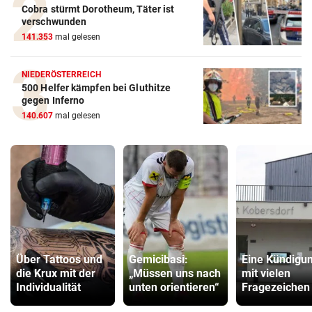
Cobra stürmt Dorotheum, Täter ist
verschwunden
141.353
mal gelesen
NIEDERÖSTERREICH
500 Helfer kämpfen bei Gluthitze
gegen Inferno
140.607
mal gelesen
Über Tattoos und
Gemicibasi:
Eine Kündigu
die Krux mit der
„Müssen uns nach
mit vielen
Individualität
unten orientieren“
Fragezeichen