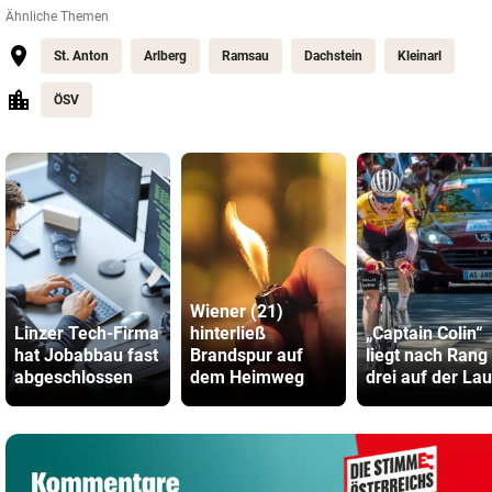
Ähnliche Themen
St. Anton
Arlberg
Ramsau
Dachstein
Kleinarl
ÖSV
Wiener (21)
Linzer Tech-Firma
hinterließ
„Captain Colin“
hat Jobabbau fast
Brandspur auf
liegt nach Rang
abgeschlossen
dem Heimweg
drei auf der La