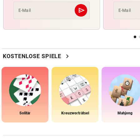
send
E-Mail
E-Mail
Abschicken
chevron_right
KOSTENLOSE SPIELE
Solitär
Kreuzworträtsel
Mahjong