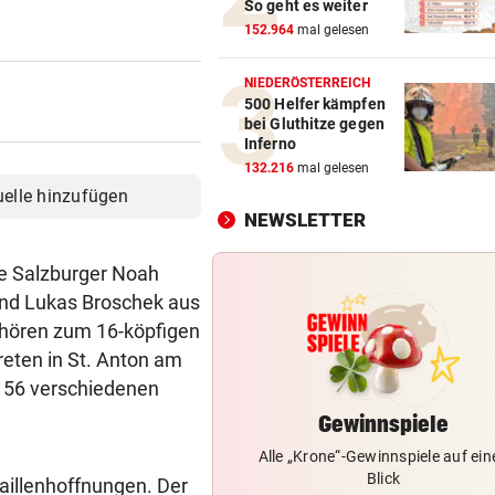
So geht es weiter
RÜCKSCHLAG BEI MASTERS
152.964
mal gelesen
vor 2
Überraschung! Zverev muss 
die Koffer packen
NIEDERÖSTERREICH
500 Helfer kämpfen
bei Gluthitze gegen
„SEHEN UNS AM 15.“
vor 3
Inferno
Planen Migranten einen neu
132.216
mal gelesen
Ansturm auf Ceuta?
uelle hinzufügen
NEWSLETTER
POKER SPITZT SICH ZU
vor 3
Real erhöht Angebot, aber
ie Salzburger Noah
Vinicius löscht alles
und Lukas Broschek aus
ehören zum 16-köpfigen
500 STELLEN BETROFFEN
vor 4
reten in St. Anton am
Linzer Tech-Firma hat Jobab
fast abgeschlossen
 56 verschiedenen
Gewinnspiele
EINST VIZE-WELTMEISTER
vor 4
Alle „Krone“-Gewinnspiele auf ein
Süße Bilder! Ehemaliges ÖS
Blick
aillenhoffnungen. Der
im Baby-Glück