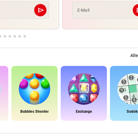
send
s
E-Mail
Abschicken
Alle
Bubbles Shooter
Exchange
Sudok