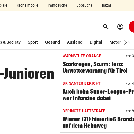
piele
Krone mobile
Immosuche
Jobsuche
Bazar
search
account_circle
Menü aufklappen
Suchen
s & Society
Sport
Gesund
Ausland
Digital
Motor
Wir
WARNSTUFE ORANGE
vor 
Starkregen, Sturm: Jetzt
len
-Junioren
Unwetterwarnung für Tirol
BRISANTER BERICHT:
vor 
Auch beim Super-League-Pr
war Infantino dabei
BEDINGTE HAFTSTRAFE
vor 
Wiener (21) hinterließ Brand
auf dem Heimweg