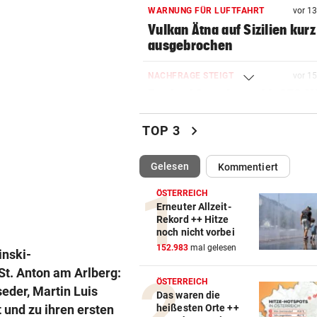
WARNUNG FÜR LUFTFAHRT
vor 1
Vulkan Ätna auf Sizilien kurz
ausgebrochen
NACHFRAGE STEIGT
vor 1
Bank of America zahlt 250 Mi
Abnehmspritzen
chevron_right
TOP 3
HILFE KAM ZU SPÄT
vor 2
Wien: 55-Jähriger bei
(ausgewählt)
Gelesen
Kommentiert
Wohnungsbrand gestorben
ÖSTERREICH
„MEIN BABY-GIRL“
Erneuter Allzeit-
vor 2
Rekord ++ Hitze
Jamie Olivers älteste Tochte
noch nicht vorbei
Poppy wird heiraten
152.983
mal gelesen
inski-
St. Anton am Arlberg:
AUF DER NORDSCHLEIFE
vor 2
ÖSTERREICH
Mercedes CLA schneller als 
eder, Martin Luis
Das waren die
Model S Plaid!
heißesten Orte ++
 und zu ihren ersten