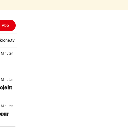
Abo
tschaft
krone.tv
Wissen
Gericht
Kolumnen
Freizeit
Reise
Ti
3 Minuten
4 Minuten
ojekt
9 Minuten
spur