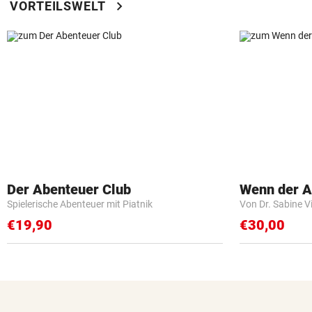
chevron_right
VORTEILSWELT
Der Abenteuer Club
Wenn der Ar
Spielerische Abenteuer mit Piatnik
Von Dr. Sabine V
€19,90
€30,00