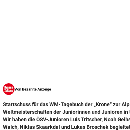
© Krone Multimedia GmbH & Co KG 2026
Muthgasse 2, 1190 Wien
Von
Bezahlte Anzeige
Startschuss für das WM-Tagebuch der „Krone“ zur Alp
Weltmeisterschaften der Juniorinnen und Junioren in 
Wir haben die ÖSV-Junioren Luis Tritscher, Noah Geihs
Walch, Niklas Skaarkdal und Lukas Broschek begleitet