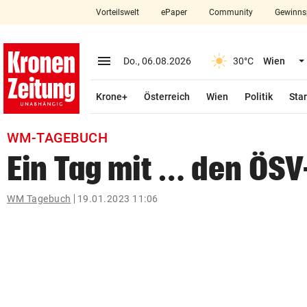
Vorteilswelt
ePaper
Community
Gewinns
close
Schließen
menu
Menü aufklappen
Do., 06.08.2026
30°C
Wien
Abonnieren
Krone+
Österreich
Wien
Politik
Star
account_circle
arrow_right
Anmelden
WM-TAGEBUCH
pin_drop
arrow_right
Bundesland auswäh
Wien
Ein Tag mit … den ÖSV
bookmark
Merkliste
WM Tagebuch
19.01.2023 11:06
Suchbegriff
search
eingeben