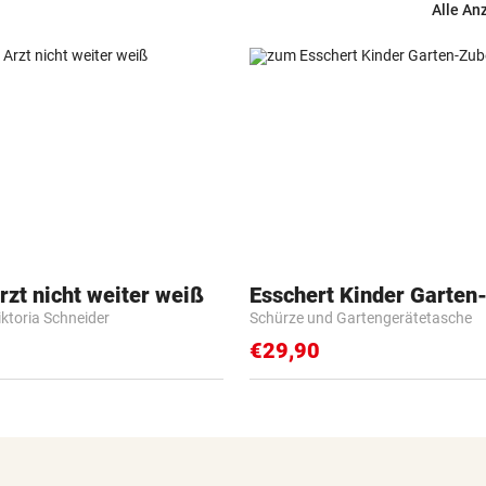
Alle An
zt nicht weiter weiß
Esschert Kinder Garten
iktoria Schneider
Schürze und Gartengerätetasche
€29,90