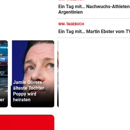
gemeinsam schwitzen
Ein Tag mit… Nachwuchs-Athleten
Argentinien
BERGTOUR IN AFRIKA
vor 5
Leonies großer Gipfelsieg für
WM-TAGEBUCH
Menschlichkeit
Ein Tag mit… Martin Ebster vom T
WARUM MAN MITMACHT
vor 5
Gähnen ist ansteckend – und
ganz ohne Viren!
Jamie Olivers
Gähnen ist
älteste Tochter
ansteckend – und
Mordalarm:
Poppy wird
das ganz ohne
Jähriger er
uer
heiraten
Viren!
Internetfre