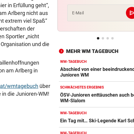
er in Erfüllung geht“,
se
STRASSE VON HORMUZ
vor 4
m Arlberg nicht aus
E-Mail
So stellt sich der Iran die G
ht extrem viel Spaß“
für Schiffe vor
terschaften der
n Sportler „nicht
LANDESWEITE RAZZIEN
vor 4
e Organisation und die
Taiwan kämpft gegen Chinas
MEHR WM TAGEBUCH
auf Top-Techniker
WM-TAGEBUCH
daillenhoffnungen
DRAMA AM BODENSEE
vor 5
Abschied von einer beeindrucken
on am Arlberg in
Frau von Bord gefallen und 
Junioren WM
Wellen verschluckt
.at/wmtagebuch
über
SCHWÄCHSTES ERGEBNIS
e in die Junioren-WM!
ÖSV-Junioren enttäuschen auch 
ASIA-PLÄNE STOCKEN
vor 5
WM-Slalom
Doch noch überraschende 
um Kult-Wirtshaus?
WM-TAGEBUCH
Ein Tag mit… Ski-Legende Karl Sc
FOLGE VON DONNERSTAG
vor 5
Sesseltag: Gemeinsam sitze
WM-TAGEBUCH