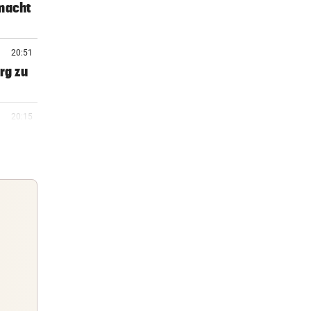
 macht
20:51
rg zu
20:15
20:06
 Arena
19:47
m ++
Guten Morgen
Morgens topinformiert über die
19:46