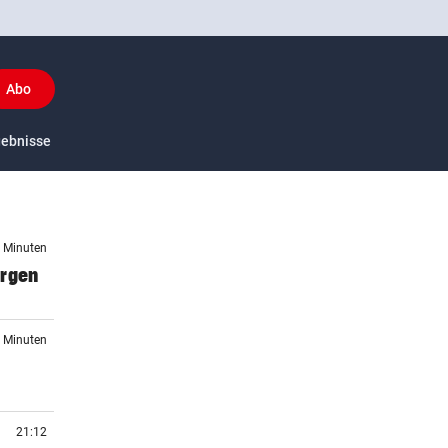
Abo
y
gebnisse
US-Sport
7 Minuten
orgen
2 Minuten
21:12