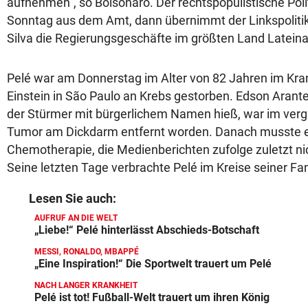
aufnehmen“, so Bolsonaro. Der rechtspopulistische Poli
Sonntag aus dem Amt, dann übernimmt der Linkspolitike
Silva die Regierungsgeschäfte im größten Land Latein
Pelé war am Donnerstag im Alter von 82 Jahren im Kra
Einstein in São Paulo an Krebs gestorben. Edson Arant
der Stürmer mit bürgerlichem Namen hieß, war im ver
Tumor am Dickdarm entfernt worden. Danach musste e
Chemotherapie, die Medienberichten zufolge zuletzt ni
Seine letzten Tage verbrachte Pelé im Kreise seiner Fa
Lesen Sie auch:
AUFRUF AN DIE WELT
„Liebe!“ Pelé hinterlässt Abschieds-Botschaft
MESSI, RONALDO, MBAPPÉ
„Eine Inspiration!“ Die Sportwelt trauert um Pelé
NACH LANGER KRANKHEIT
Pelé ist tot! Fußball-Welt trauert um ihren König