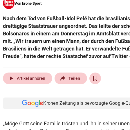
Von
krone Sport
© Krone Multimedia GmbH & Co KG 2026
Muthgasse 2, 1190 Wien
Nach dem Tod von Fußball-Idol Pelé hat die brasiliani
dreitägige Staatstrauer angeordnet. Das teilte der sc
Bolsonaros in einem am Donnerstag im Amtsblatt verö
mit. „Wir trauern um einen Mann, der durch den Fußb
Brasiliens in die Welt getragen hat. Er verwandelte Fu
Freude“, hatte der rechte Staatschef zuvor auf Twitter
play_arrow
Artikel anhören
Teilen
Kronen Zeitung als bevorzugte Google-Q
„Möge Gott seine Familie trösten und ihn in seiner une