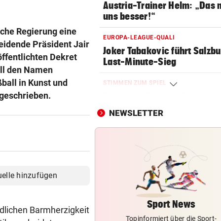
Austria-Trainer Helm: „Das
uns besser!“
sche Regierung eine
EUROPA-LEAGUE-QUALI
heidende Präsident Jair
Joker Tabakovic führt Salzbu
ffentlichten Dekret
Last-Minute-Sieg
all den Namen
ßball in Kunst und
STIMMEN ZUM SPIEL
 geschrieben.
Sportboss Katzer: „Fahren
superhappy nach Hause“
NEWSLETTER
ORKAN, KEIN STROM & CO
Skurrilitäten in der Red Bull
häufen sich
WASSERSPRINGEN
uelle hinzufügen
Knoll bei EM Achter vom Tur
Lotfi auf Rang 12!
Sport News
ndlichen Barmherzigkeit
Topinformiert über die Sport-
SCHON NÄCHSTE SAISON