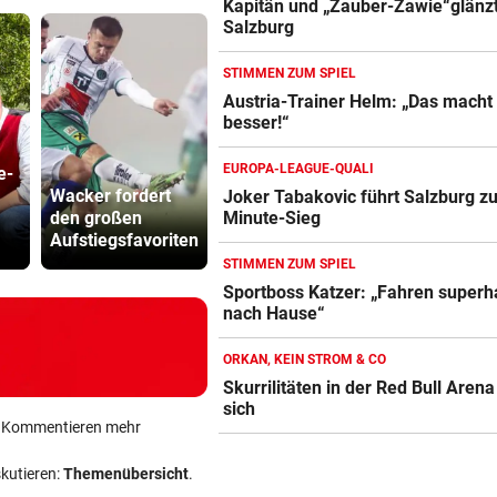
Kapitän und „Zauber-Zawie“glänzt
Salzburg
STIMMEN ZUM SPIEL
Austria-Trainer Helm: „Das macht
besser!“
EUROPA-LEAGUE-QUALI
e-
Katzentöter
Wacker fordert
„Ich brenne fürs
Anwalt: „Ni
Joker Tabakovic führt Salzburg zu
den großen
Eishockey, wie mit
viel Hass
Minute-Sieg
Aufstiegsfavoriten
16!“
begegnet“
STIMMEN ZUM SPIEL
Sportboss Katzer: „Fahren super
nach Hause“
ORKAN, KEIN STROM & CO
Skurrilitäten in der Red Bull Aren
sich
ein Kommentieren mehr
skutieren:
Themenübersicht
.