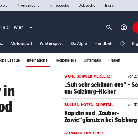
piele
Krone mobile
Immosuche
Jobsuche
Bazar
search
account_circle
Menü aufklappen
Suchen
28°C
Wien
ix
Motorsport
Wintersport
Ski Alpin
Handball
Eishocke
Er
(ausgewählt)
ropa League
International
Regionalliga
Unterhaus
Frauen
len
WOHL SCHWER VERLETZT
vor 2
„Sah sehr schlimm aus“ – S
 in
um Salzburg-Kicker
Tod
BULLEN-NOTEN IM DETAIL
vor 5
Kapitän und „Zauber-
Zawie“glänzten bei Salzburg
STIMMEN ZUM SPIEL