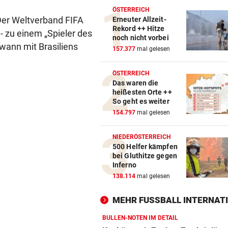
ÖSTERREICH
Der Weltverband FIFA
Erneuter Allzeit-
Rekord ++ Hitze
- zu einem „Spieler des
noch nicht vorbei
ewann mit Brasiliens
157.377
mal gelesen
ÖSTERREICH
Das waren die
heißesten Orte ++
So geht es weiter
154.797
mal gelesen
NIEDERÖSTERREICH
500 Helfer kämpfen
bei Gluthitze gegen
Inferno
138.114
mal gelesen
MEHR FUSSBALL INTERNATI
BULLEN-NOTEN IM DETAIL