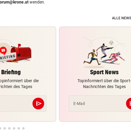
forum@krone.at
wenden.
ALLE NEWS
Briefing
Sport News
opinformiert über die
Topinformiert über die Sport
ichten des Tages
Nachrichten des Tages
send
s
E-Mail
Abschicken