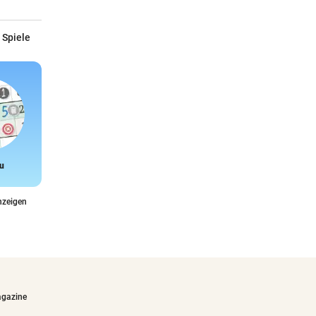
 Spiele
u
Snake
nzeigen
agazine