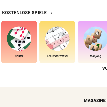
chevron_right
KOSTENLOSE SPIELE
Solitär
Kreuzworträtsel
Mahjong
V
MAGAZINE 