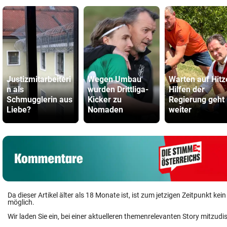
Justizmitarbeiteri
Wegen Umbau
Warten auf Hitz
n als
wurden Drittliga-
Hilfen der
Schmugglerin aus
Kicker zu
Regierung geht
Liebe?
Nomaden
weiter
Da dieser Artikel älter als 18 Monate ist, ist zum jetzigen Zeitpunkt k
möglich.
Wir laden Sie ein, bei einer aktuelleren themenrelevanten Story mitzudi