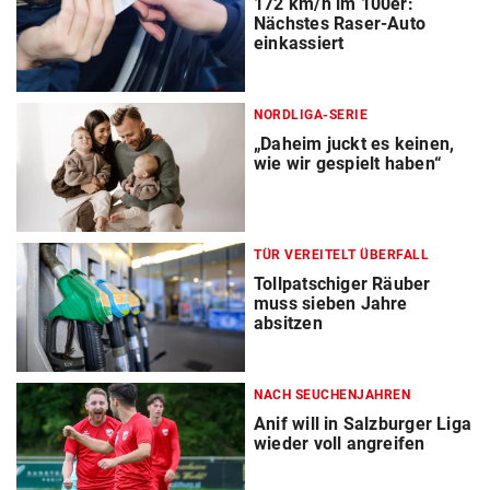
172 km/h im 100er:
Nächstes Raser-Auto
einkassiert
NORDLIGA-SERIE
„Daheim juckt es keinen,
wie wir gespielt haben“
TÜR VEREITELT ÜBERFALL
Tollpatschiger Räuber
muss sieben Jahre
absitzen
NACH SEUCHENJAHREN
Anif will in Salzburger Liga
wieder voll angreifen