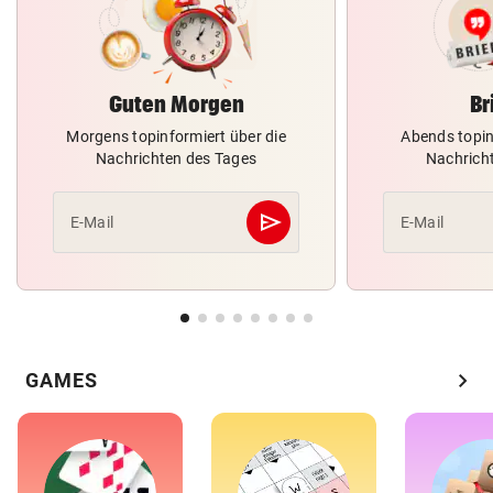
Guten Morgen
Br
Morgens topinformiert über die
Abends topin
Nachrichten des Tages
Nachrich
send
E-Mail
E-Mail
Abschicken
chevron_right
GAMES