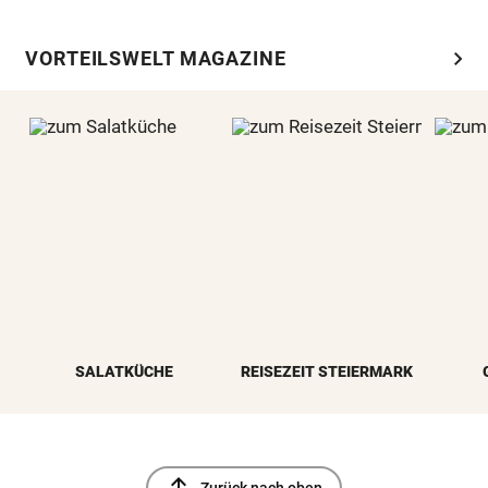
chevron_right
VORTEILSWELT MAGAZINE
SALATKÜCHE
REISEZEIT STEIERMARK
north
Zurück nach oben