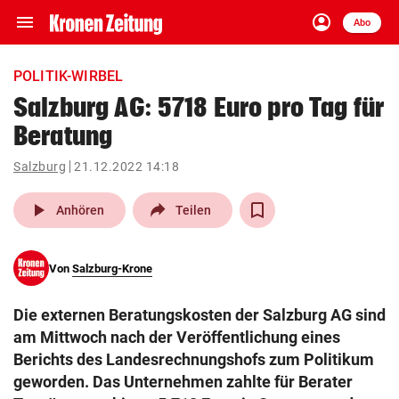
menu
account_circle
Navigation
Anmelden
Abo
close
Schließen
ein-/ausklappen
POLITIK-WIRBEL
Abonnieren
Salzburg AG: 5718 Euro pro Tag für
Beratung
account_circle
arrow_right
Anmelden
Salzburg
21.12.2022 14:18
pin_drop
arrow_right
Bundesland auswäh
Wien
play_arrow
Anhören
Teilen
bookmark
Merkliste
Von
Salzburg-Krone
Suchbegriff
search
Die externen Beratungskosten der Salzburg AG sind
eingeben
am Mittwoch nach der Veröffentlichung eines
Berichts des Landesrechnungshofs zum Politikum
geworden. Das Unternehmen zahlte für Berater