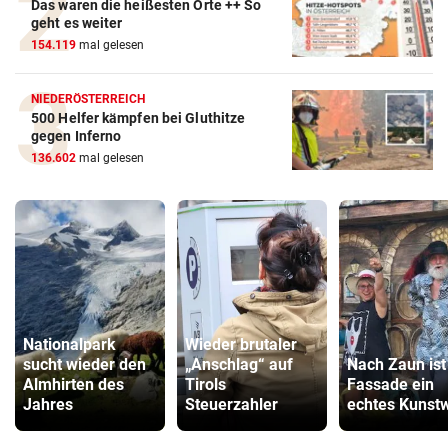
Das waren die heißesten Orte ++ So
geht es weiter
154.119
mal gelesen
NIEDERÖSTERREICH
500 Helfer kämpfen bei Gluthitze
gegen Inferno
136.602
mal gelesen
Nationalpark
Wieder brutaler
sucht wieder den
„Anschlag“ auf
Nach Zaun ist 
Almhirten des
Tirols
Fassade ein
Jahres
Steuerzahler
echtes Kunst