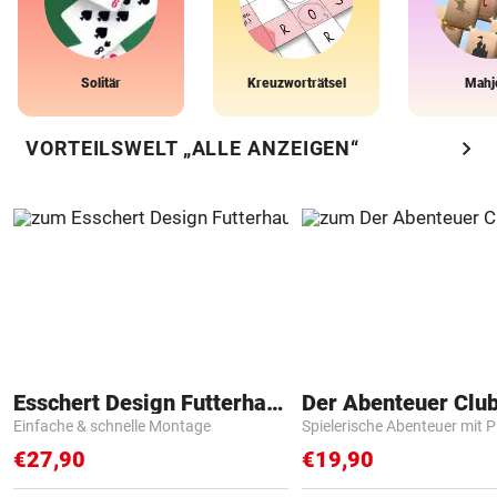
Solitär
Kreuzworträtsel
Mahj
chevron_right
VORTEILSWELT „ALLE ANZEIGEN“
Esschert Design Futterhaus
Der Abenteuer Clu
Einfache & schnelle Montage
Spielerische Abenteuer mit P
€27,90
€19,90