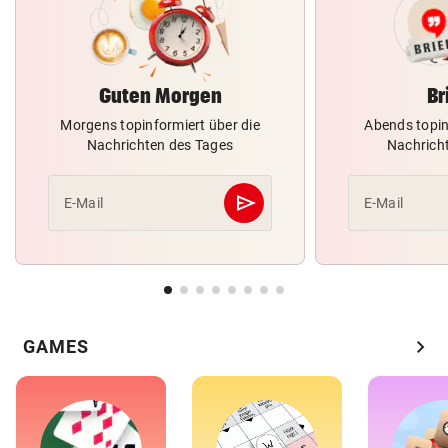
Guten Morgen
Br
Morgens topinformiert über die
Abends topin
Nachrichten des Tages
Nachrich
send
E-Mail
E-Mail
Abschicken
chevron_right
GAMES