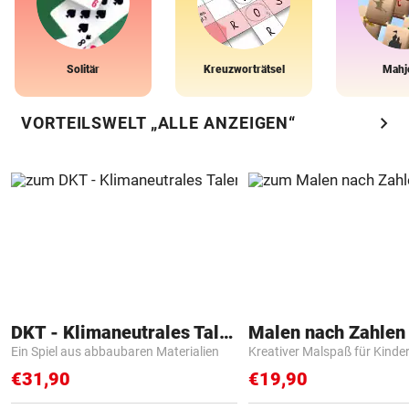
Solitär
Kreuzworträtsel
Mahj
chevron_right
VORTEILSWELT „ALLE ANZEIGEN“
DKT - Klimaneutrales Talent
Ein Spiel aus abbaubaren Materialien
Kreativer Malspaß für Kinde
€31,90
€19,90