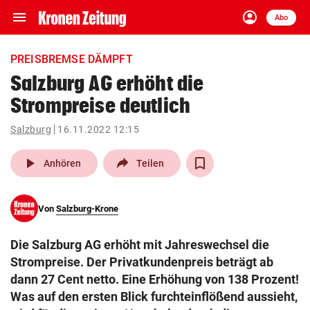
menu
account_circle
Navigation
Anmelden
Abo
close
Schließen
ein-/ausklappen
PREISBREMSE DÄMPFT
Abonnieren
Salzburg AG erhöht die
Strompreise deutlich
account_circle
arrow_right
Anmelden
Salzburg
16.11.2022 12:15
pin_drop
arrow_right
Bundesland auswäh
Wien
play_arrow
Anhören
Teilen
bookmark
Merkliste
Von
Salzburg-Krone
Suchbegriff
search
Die Salzburg AG erhöht mit Jahreswechsel die
eingeben
Strompreise. Der Privatkundenpreis beträgt ab
dann 27 Cent netto. Eine Erhöhung von 138 Prozent!
Was auf den ersten Blick furchteinflößend aussieht,