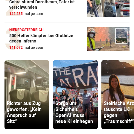
Cobra stürmt Dorotheum, Täter ist
verschwunden
142.235
mal gelesen
NIEDERÖSTERREICH
500 Helfer kämpfen bei Gluthitze
gegen Inferno
141.072
mal gelesen
Richter aus Zug
Sorge um
Steirische Ärz
geworfen: „Kein
Sicherheit:
tauschte LKH
Anspruch auf
OpenAI muss
gegen
Sitz“
neue KI einhegen
„Traumschiff“