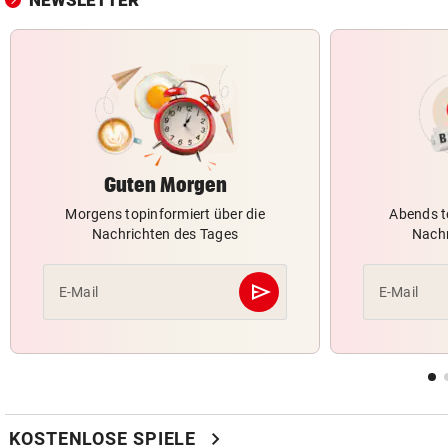
NEWSLETTER
Guten Morgen
Morgens topinformiert über die
Abends t
Nachrichten des Tages
Nachr
send
E-Mail
E-Mail
Abschicken
chevron_right
KOSTENLOSE SPIELE