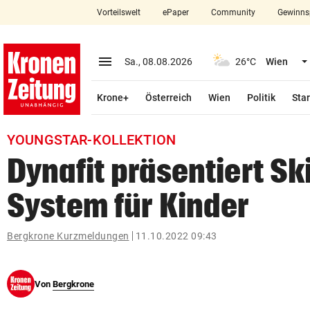
Vorteilswelt
ePaper
Community
Gewinns
close
Schließen
menu
Menü aufklappen
Sa., 08.08.2026
26°C
Wien
Abonnieren
Krone+
Österreich
Wien
Politik
Star
account_circle
arrow_right
Anmelden
YOUNGSTAR-KOLLEKTION
pin_drop
arrow_right
Bundesland auswäh
Wien
Dynafit präsentiert Sk
bookmark
Merkliste
System für Kinder
Suchbegriff
Bergkrone Kurzmeldungen
11.10.2022 09:43
search
eingeben
Von
Bergkrone