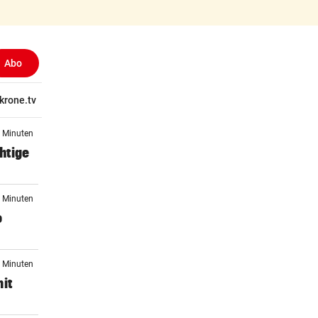
Abo
tschaft
krone.tv
Wissen
Gericht
Kolumnen
Freizeit
Reise
Ti
1 Minuten
htige
2 Minuten
o
3 Minuten
mit