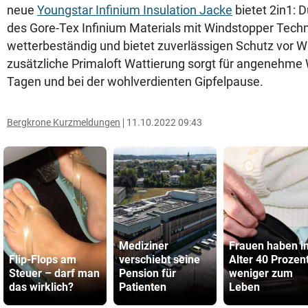
neue
Youngstar Infinium Insulation Jacke
bietet 2in1: 
des Gore-Tex Infinium Materials mit Windstopper Techno
wetterbeständig und bietet zuverlässigen Schutz vor W
zusätzliche Primaloft Wattierung sorgt für angenehme
Tagen und bei der wohlverdienten Gipfelpause.
Bergkrone Kurzmeldungen
11.10.2022 09:43
Mediziner
Frauen haben i
Flip-Flops am
verschiebt seine
Alter 40 Prozen
Steuer – darf man
Pension für
weniger zum
das wirklich?
Patienten
Leben