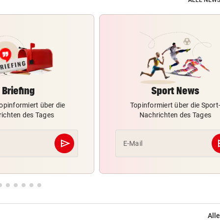
ALLE NEWS
Briefing
Sport News
opinformiert über die
Topinformiert über die Sport
ichten des Tages
Nachrichten des Tages
send
s
E-Mail
Abschicken
Alle