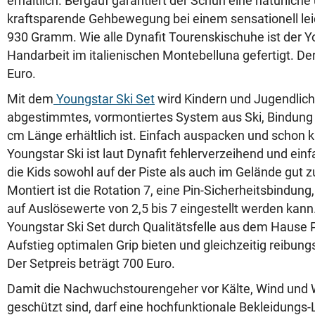
erhältlich. Bergauf garantiert der Schuh eine natürliche
kraftsparende Gehbewegung bei einem sensationell lei
930 Gramm. Wie alle Dynafit Tourenskischuhe ist der Y
Handarbeit im italienischen Montebelluna gefertigt. Der 
Euro.
Mit dem
Youngstar Ski Set
wird Kindern und Jugendlich
abgestimmtes, vormontiertes System aus Ski, Bindung 
cm Länge erhältlich ist. Einfach auspacken und schon 
Youngstar Ski ist laut Dynafit fehlerverzeihend und ein
die Kids sowohl auf der Piste als auch im Gelände gut
Montiert ist die Rotation 7, eine Pin-Sicherheitsbindung, 
auf Auslösewerte von 2,5 bis 7 eingestellt werden kann
Youngstar Ski Set durch Qualitätsfelle aus dem Hause 
Aufstieg optimalen Grip bieten und gleichzeitig reibung
Der Setpreis beträgt 700 Euro.
Damit die Nachwuchstourengeher vor Kälte, Wind und 
geschützt sind, darf eine hochfunktionale Bekleidungs-Li