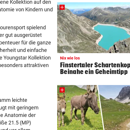
ene Kollektion auf den
UMSTRITTENE BESETZUNG
vor 4
natomie von Kindern und
Trumps Ex-Anwalt ist jetzt s
Justizminister
ourensport spielend
her gut ausgerüstet
TRANSFER-ÜBERRASCHUNG
vor 4
enteuer für die ganze
Barcelona-Kapitän vor Wech
zum FC Liverpool
cherheit und einfache
e Youngstar Kollektion
Nix wie los
PLÖTZLICH VERSCHWUNDEN
vor ein
Finstertaler Schartenkop
esonders attraktiven
Bub (4) von Mann (72) versc
Beinahe ein Geheimtipp
und festgehalten
FRAGE DES TAGES
vor ein
Braucht es strengere Regeln
ramm leichte
E-Scooter-Fahrer?
ugt mit geringem
die Anatomie der
„KI LÄSST GRÜSSEN“
vor ein
öße 21.5 (MP)
Fans lästern über Bikini-Fot
von Carmen Geiss