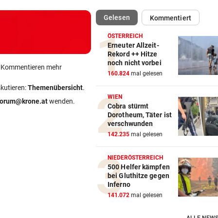
(ausgewählt)
Gelesen
Kommentiert
ÖSTERREICH
Erneuter Allzeit-
Rekord ++ Hitze
noch nicht vorbei
ein Kommentieren mehr
160.824
mal gelesen
skutieren:
Themenübersicht
.
WIEN
forum@krone.at
wenden.
Cobra stürmt
Dorotheum, Täter ist
verschwunden
142.235
mal gelesen
NIEDERÖSTERREICH
500 Helfer kämpfen
bei Gluthitze gegen
Inferno
141.072
mal gelesen