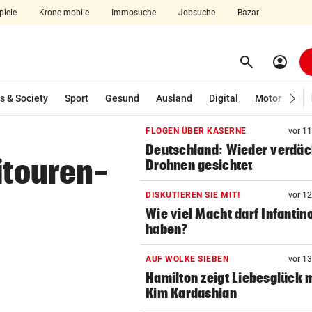
piele
Krone mobile
Immosuche
Jobsuche
Bazar
search
account_circle
Menü aufklappen
Suchen
s & Society
Sport
Gesund
Ausland
Digital
Motor
Wir
FLOGEN ÜBER KASERNE
vor 1
len
Deutschland: Wieder verdäc
itouren-
Drohnen gesichtet
DISKUTIEREN SIE MIT!
vor 1
Wie viel Macht darf Infantin
haben?
AUF WOLKE SIEBEN
vor 1
Hamilton zeigt Liebesglück 
Kim Kardashian