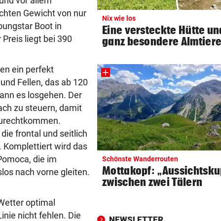
 und vor allem
chten Gewicht von nur
Nix wie los
AM HELLLICHTEN TAG
vor ein
oungstar Boot in
Eine versteckte Hütte un
Mann soll 33-Jährige in Wie
Preis liegt bei 390
ganz besondere Almtier
vergewaltigt haben
ZU SAISONSTART ZURÜCK?
vor 
en ein perfekt
Lamparter meldet sich läche
und Fellen, das ab 120
aus der Klinik
kann es losgehen. Der
fach zu steuern, damit
RUSSISCHE LUFTANGRIFFE
vor 
 zurechtkommen.
Kiew schutzlos: Bub (3) und
die frontal und seitlich
Großeltern getötet
. Komplettiert wird das
TELEFON LÄUFT HEISS
vor 
Pomoca, die im
Schönste Wanderrouten
Mediziner verschiebt seine
Mottakopf: „Aussichtsk
slos nach vorne gleiten.
Pension für Patienten
zwischen zwei Tälern
Wetter optimal
„ERSCHRECKENDE SZENEN“
vor 
Brand am Gardasee: Hotel
nie nicht fehlen. Die
NEWSLETTER