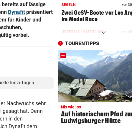
 bereits auf lässige
SEGELN:
vor 3
Denn
Dynafit
präsentiert
Zwei OeSV-Boote vor Los An
im Medal Race
em für Kinder und
nschuhen,
ÜBERFALL IN MEIDLING
vor 4
ltig vorbei.
Mann stieß 27-Jährige ins
TOURENTIPPS
Gebüsch und würgte sie
NHL-STAR IN GRAZ:
vor 4
„Ich habe selbst zu einem V
aufgeschaut!“
uelle hinzufügen
AUFSTEIGER IM FOKUS
vor 4
Austria Lustenau jagt gegen
Bundesliga-Rekord
 der Nachwuchs sehr
Nix wie los
l gesagt hat. Denn
Auf historischem Pfad zu
AUF CHINA-MOTORRAD
vor 4
ern in den
Ludwigsburger Hütte
Zurück in der Wüste als erst
sich Dynafit dem
Werksfahrer