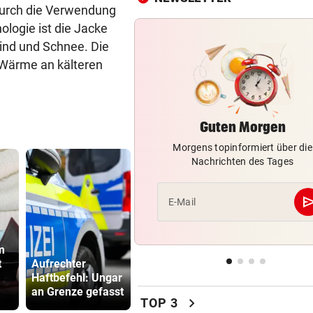
geräumt, Urlauber fliehen
Durch die Verwendung
logie ist die Jacke
ACHT KILO TNT IM BODEN
vor 
ind und Schnee. Die
Schon wieder Sprengstoff in
 Wärme an kälteren
beliebtem See gefunden
WURDE NUR 27 JAHRE ALT
vor 
Uganda trauert! Teamspieler
Guten Morgen
Überfall ermordet
Morgens topinformiert über die
Nachrichten des Tages
se
E-Mail
m
„Ratte“: Hat
t
Aufrechter
Cannavaro einen
Bub (4) vo
Haftbefehl: Ungar
Verräter im
(72) versch
an Grenze gefasst
Team?
und festge
chevron_right
TOP 3