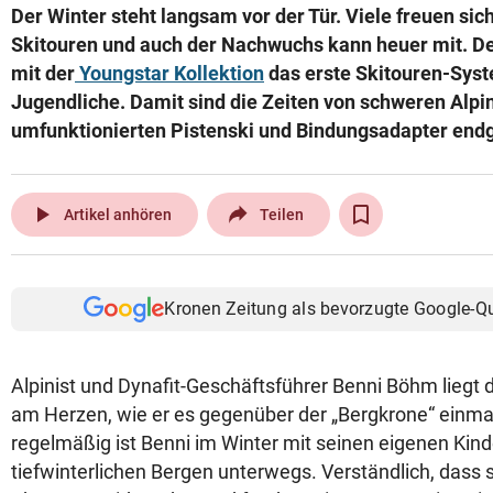
Der Winter steht langsam vor der Tür. Viele freuen sich
© Krone Multimedia GmbH & Co KG 2026
Skitouren und auch der Nachwuchs kann heuer mit. 
Muthgasse 2, 1190 Wien
mit der
Youngstar Kollektion
das erste Skitouren-Syst
Jugendliche. Damit sind die Zeiten von schweren Alpi
umfunktionierten Pistenski und Bindungsadapter endgü
play_arrow
Artikel anhören
Teilen
Kronen Zeitung als bevorzugte Google-Q
Alpinist und Dynafit-Geschäftsführer Benni Böhm liegt
am Herzen, wie er es gegenüber der „Bergkrone“ einma
regelmäßig ist Benni im Winter mit seinen eigenen Kind
tiefwinterlichen Bergen unterwegs. Verständlich, dass 