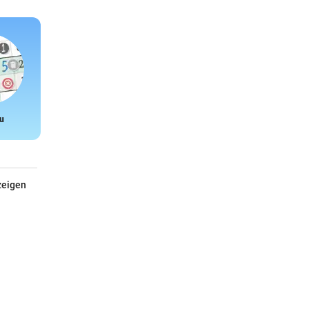
u
Snake
zeigen