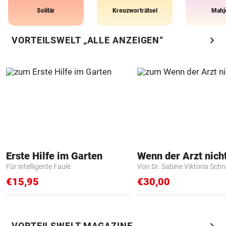
Solitär
Kreuzworträtsel
Mahj
chevron_right
VORTEILSWELT „ALLE ANZEIGEN“
Erste Hilfe im Garten
Für intelligente Faule
Von Dr. Sabine Viktoria Schn
€15,95
€30,00
chevron_right
VORTEILSWELT MAGAZINE