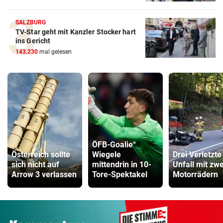
SALZBURG
TV-Star geht mit Kanzler Stocker hart
ins Gericht
143.230
mal gelesen
ÖFB-Goalie
Österreich sollte
Wiegele
Drei Verletzte
sich nicht auf
mittendrin in 10-
Unfall mit zwe
Arrow 3 verlassen
Tore-Spektakel
Motorrädern