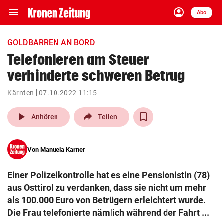
menu
account_circle
Navigation
Anmelden
Abo
close
Schließen
ein-/ausklappen
GOLDBARREN AN BORD
Abonnieren
Telefonieren am Steuer
verhinderte schweren Betrug
account_circle
arrow_right
Anmelden
Kärnten
07.10.2022 11:15
pin_drop
arrow_right
Bundesland auswäh
Wien
play_arrow
Anhören
Teilen
bookmark
Merkliste
Von
Manuela Karner
Suchbegriff
search
Einer Polizeikontrolle hat es eine Pensionistin (78)
eingeben
aus Osttirol zu verdanken, dass sie nicht um mehr
als 100.000 Euro von Betrügern erleichtert wurde.
Die Frau telefonierte nämlich während der Fahrt ...