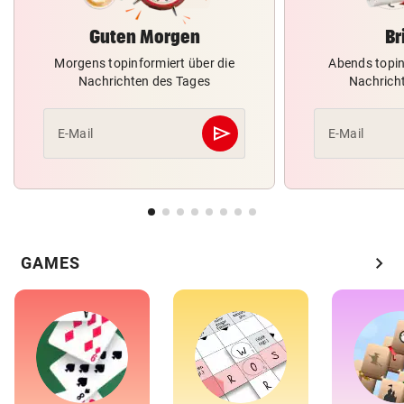
Guten Morgen
Br
Morgens topinformiert über die
Abends topin
Nachrichten des Tages
Nachrich
send
E-Mail
E-Mail
Abschicken
chevron_right
GAMES