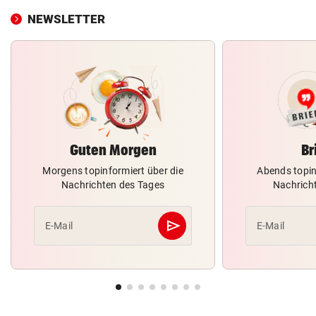
NEWSLETTER
Guten Morgen
Br
Morgens topinformiert über die
Abends topin
Nachrichten des Tages
Nachrich
send
E-Mail
E-Mail
Abschicken