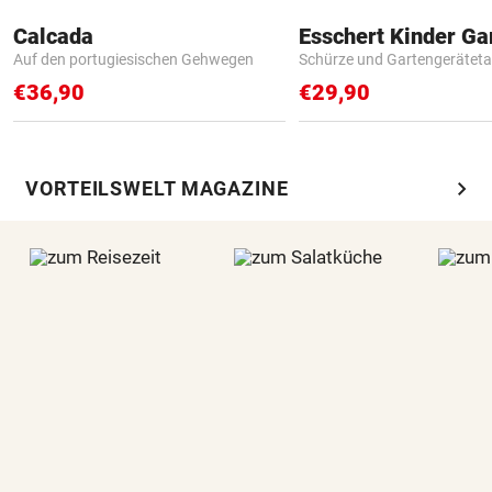
Calcada
Auf den portugiesischen Gehwegen
Schürze und Gartengerätet
€36,90
€29,90
chevron_right
VORTEILSWELT MAGAZINE