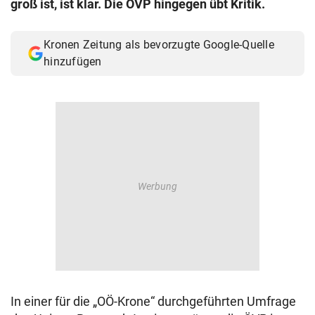
groß ist, ist klar. Die ÖVP hingegen übt Kritik.
© Krone Multimedia GmbH & Co KG 2026
Muthgasse 2, 1190 Wien
Kronen Zeitung als bevorzugte Google-Quelle
hinzufügen
In einer für die „OÖ-Krone“ durchgeführten Umfrage