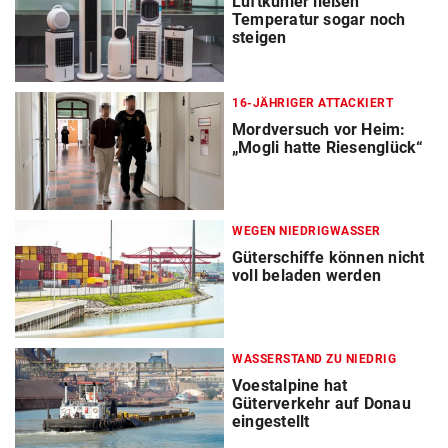
Luftkühler ließen
Temperatur sogar noch
steigen
16-JÄHRIGER ATTACKIERT
Mordversuch vor Heim:
„Mogli hatte Riesenglück“
WEGEN NIEDRIGWASSER
Güterschiffe können nicht
voll beladen werden
WASSERSTAND ZU NIEDRIG
Voestalpine hat
Güterverkehr auf Donau
eingestellt