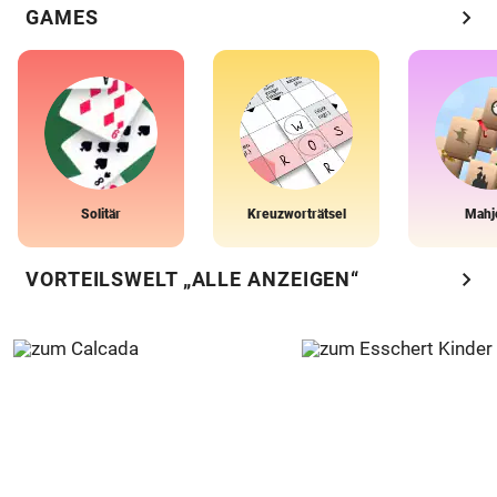
chevron_right
GAMES
Solitär
Kreuzworträtsel
Mahj
chevron_right
VORTEILSWELT „ALLE ANZEIGEN“