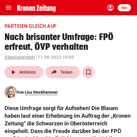
menu
account_circle
Navigation
Anmelden
Abo
close
Schließen
ein-/ausklappen
PARTEIEN GLEICH AUF
Abonnieren
Nach brisanter Umfrage: FPÖ
erfreut, ÖVP verhalten
account_circle
arrow_right
Anmelden
Oberösterreich
11.09.2022 19:00
pin_drop
arrow_right
Bundesland auswäh
Wien
play_arrow
Anhören
Teilen
bookmark
Merkliste
Von
Lisa Stockhammer
Suchbegriff
search
Diese Umfrage sorgt für Aufsehen! Die Blauen
eingeben
haben laut einer Erhebnung im Auftrag der „Kronen
Zeitung“ die Schwarzen in Oberösterreich
eingeholt. Dass die Freude darüber bei der FPÖ