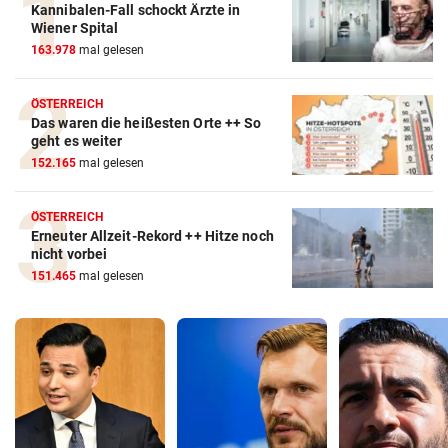
Kannibalen-Fall schockt Ärzte in
Wiener Spital
163.978
mal gelesen
ÖSTERREICH
Das waren die heißesten Orte ++ So
geht es weiter
152.165
mal gelesen
ÖSTERREICH
Erneuter Allzeit-Rekord ++ Hitze noch
nicht vorbei
151.465
mal gelesen