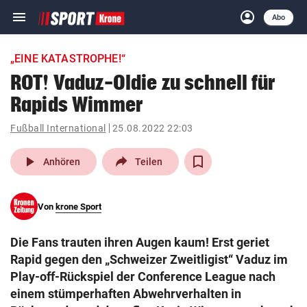
menu
account_circle
Navigation
Anmelden
Abo
close
Schließen
ein-/ausklappen
„EINE KATASTROPHE!“
Abonnieren
ROT! Vaduz-Oldie zu schnell für
Rapids Wimmer
account_circle
arrow_right
Anmelden
Fußball International
25.08.2022 22:03
pin_drop
arrow_right
Bundesland auswäh
Wien
play_arrow
Anhören
Teilen
bookmark
Merkliste
Von
krone Sport
Suchbegriff
search
Die Fans trauten ihren Augen kaum! Erst geriet
eingeben
Rapid gegen den „Schweizer Zweitligist“ Vaduz im
Play-off-Rückspiel der Conference League nach
einem stümperhaften Abwehrverhalten in