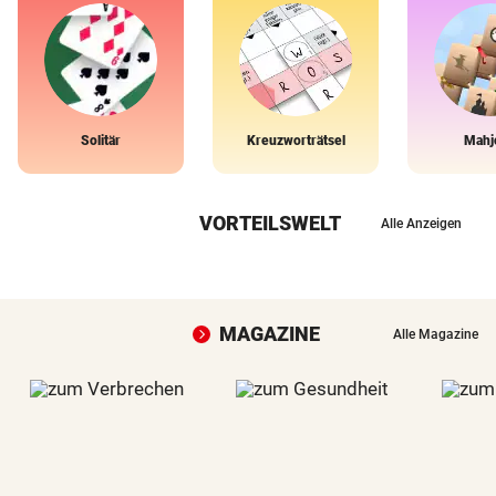
Solitär
Kreuzworträtsel
Mahj
VORTEILSWELT
Alle Anzeigen
MAGAZINE
Alle Magazine