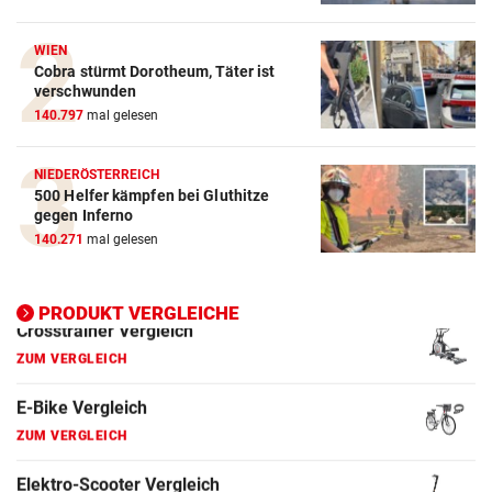
ZUM VERGLEICH
Crosstrainer Vergleich
WIEN
Cobra stürmt Dorotheum, Täter ist
ZUM VERGLEICH
verschwunden
140.797
mal gelesen
E-Bike Vergleich
ZUM VERGLEICH
NIEDERÖSTERREICH
500 Helfer kämpfen bei Gluthitze
Elektro-Scooter Vergleich
gegen Inferno
ZUM VERGLEICH
140.271
mal gelesen
Ergometer Vergleich
PRODUKT VERGLEICHE
ZUM VERGLEICH
Fahrrad Test
ZUM VERGLEICH
Fahrradanhänger Vergleich
ZUM VERGLEICH