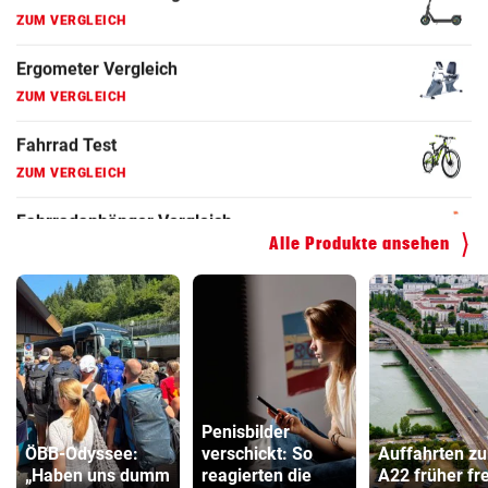
Faszienrolle Vergleich
ZUM VERGLEICH
Hoverboard Vergleich
ZUM VERGLEICH
Kinderfahrrad Vergleich
ZUM VERGLEICH
Alle Produkte ansehen
Penisbilder
ÖBB-Odyssee:
verschickt: So
Auffahrten zu
„Haben uns dumm
reagierten die
A22 früher fre