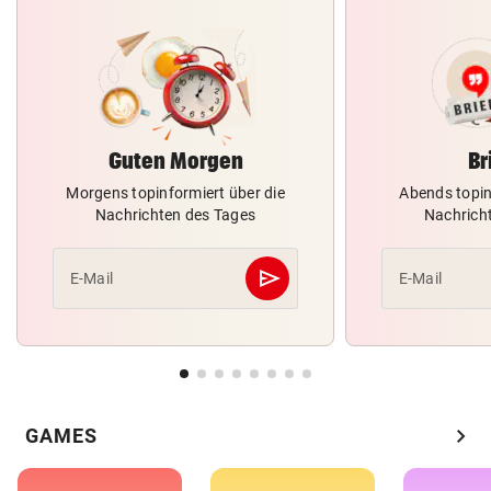
Guten Morgen
Br
Morgens topinformiert über die
Abends topin
Nachrichten des Tages
Nachrich
send
E-Mail
E-Mail
Abschicken
chevron_right
GAMES