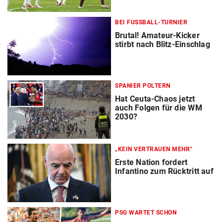
BEI FUSSBALL-TURNIER
Brutal! Amateur-Kicker
stirbt nach Blitz-Einschlag
SPANIER POLTERN
Hat Ceuta-Chaos jetzt
auch Folgen für die WM
2030?
„KEIN VERTRAUEN MEHR“
Erste Nation fordert
Infantino zum Rücktritt auf
PSG WARTET SCHON