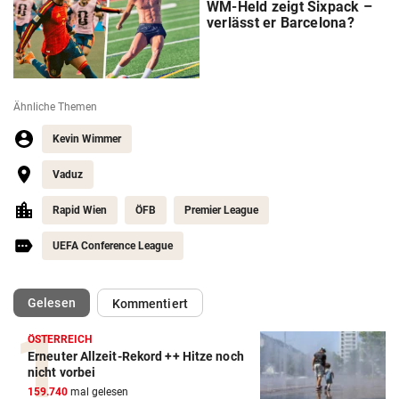
WM-Held zeigt Sixpack –
verlässt er Barcelona?
Ähnliche Themen
Kevin Wimmer
Vaduz
Rapid Wien
ÖFB
Premier League
UEFA Conference League
(ausgewählt)
Gelesen
Kommentiert
ÖSTERREICH
Erneuter Allzeit-Rekord ++ Hitze noch
nicht vorbei
Action-Cam Vergleich
159.740
mal gelesen