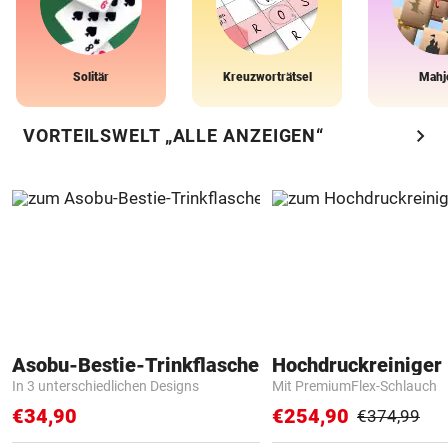
Solitär
Kreuzworträtsel
Mahj
chevron_right
VORTEILSWELT „ALLE ANZEIGEN“
Asobu-Bestie-Trinkflasche
Hochdruckreiniger 
In 3 unterschiedlichen Designs
Mit PremiumFlex-Schlauch
€34,90
€254,90
€374,99