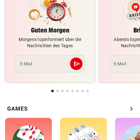
Guten Morgen
Br
Morgens topinformiert über die
Abends topin
Nachrichten des Tages
Nachrich
send
E-Mail
E-Mail
Abschicken
chevron_right
GAMES