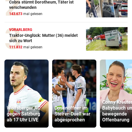
Cobra stürmt Dorotheum, Täter ist
verschwunden
143.673
mal gelesen
VORARLBERG
Traktor-Unglück: Mutter (36) meldet
sich zu Wort
111.832
mal gelesen
Conny Kreuter
Wolfsberger AC
Dosenöffner im
Babybauch u
gegen Salzburg
Steirer-Duell war
bewegende
ab 17 Uhr LIVE
abgesprochen
Offenbarung