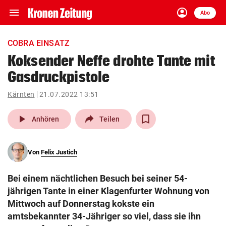
menu
account_circle
Navigation
Anmelden
Abo
close
Schließen
ein-/ausklappen
COBRA EINSATZ
Abonnieren
Koksender Neffe drohte Tante mit
Gasdruckpistole
account_circle
arrow_right
Anmelden
Kärnten
21.07.2022 13:51
pin_drop
arrow_right
Bundesland auswäh
Wien
play_arrow
Anhören
Teilen
bookmark
Merkliste
Von
Felix Justich
Suchbegriff
search
Bei einem nächtlichen Besuch bei seiner 54-
eingeben
jährigen Tante in einer Klagenfurter Wohnung von
Mittwoch auf Donnerstag kokste ein
amtsbekannter 34-Jähriger so viel, dass sie ihn