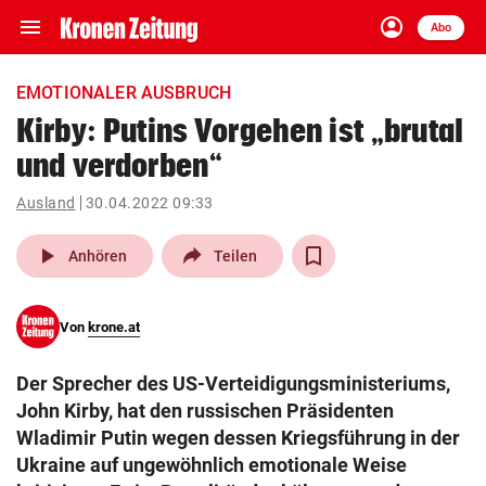
menu
account_circle
Navigation
Anmelden
Abo
close
Schließen
ein-/ausklappen
EMOTIONALER AUSBRUCH
Abonnieren
Kirby: Putins Vorgehen ist „brutal
und verdorben“
account_circle
arrow_right
Anmelden
Ausland
30.04.2022 09:33
pin_drop
arrow_right
Bundesland auswäh
Wien
play_arrow
Anhören
Teilen
bookmark
Merkliste
Von
krone.at
Suchbegriff
search
Der Sprecher des US-Verteidigungsministeriums,
eingeben
John Kirby, hat den russischen Präsidenten
Wladimir Putin wegen dessen Kriegsführung in der
Ukraine auf ungewöhnlich emotionale Weise