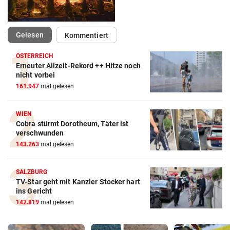
(ausgewählt)
Gelesen
Kommentiert
ÖSTERREICH
Erneuter Allzeit-Rekord ++ Hitze noch
nicht vorbei
161.947
mal gelesen
WIEN
Cobra stürmt Dorotheum, Täter ist
verschwunden
143.263
mal gelesen
SALZBURG
TV-Star geht mit Kanzler Stocker hart
ins Gericht
142.819
mal gelesen