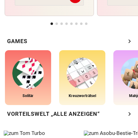
chevron_right
GAMES
Solitär
Kreuzworträtsel
Mahj
chevron_right
VORTEILSWELT „ALLE ANZEIGEN“