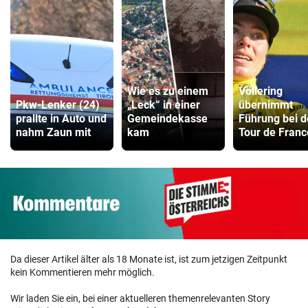
Wie es zu einem
Vollering
Pkw-Lenker (24)
„Leck“ in einer
übernimmt
prallte in Auto und
Gemeindekasse
Führung bei d
nahm Zaun mit
kam
Tour de Franc
Da dieser Artikel älter als 18 Monate ist, ist zum jetzigen Zeitpunkt
kein Kommentieren mehr möglich.
Wir laden Sie ein, bei einer aktuelleren themenrelevanten Story