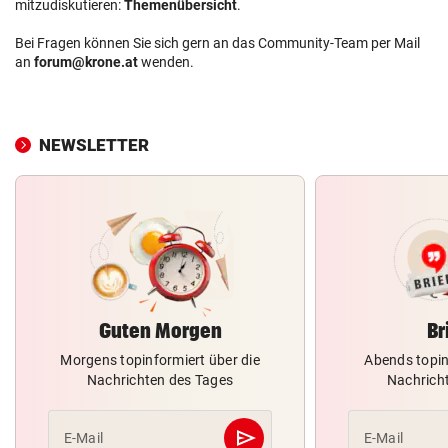
mitzudiskutieren:
Themenübersicht
.
Bei Fragen können Sie sich gern an das Community-Team per Mail
an
forum@krone.at
wenden.
NEWSLETTER
Guten Morgen
Br
Morgens topinformiert über die
Abends topin
Nachrichten des Tages
Nachrich
send
E-Mail
E-Mail
Abschicken