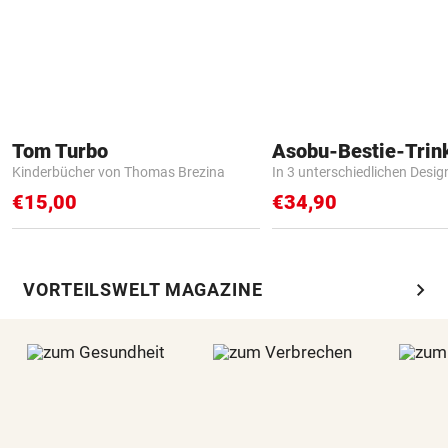
Tom Turbo
Asobu-Bestie-Trin
Kinderbücher von Thomas Brezina
In 3 unterschiedlichen Desig
€15,00
€34,90
chevron_right
VORTEILSWELT MAGAZINE