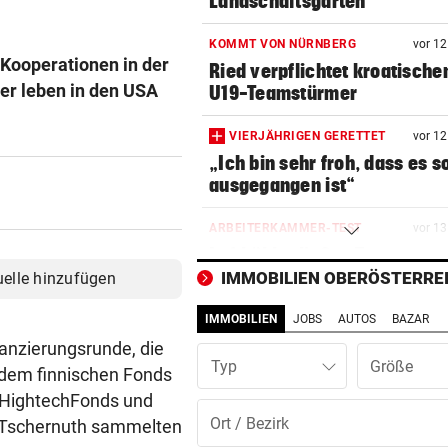
Landschaftsgarten
KOMMT VON NÜRNBERG
vor 1
 Kooperationen in der
Ried verpflichtet kroatische
zer leben in den USA
U19-Teamstürmer
VIERJÄHRIGEN GERETTET
vor 1
„Ich bin sehr froh, dass es s
ausgegangen ist“
ARBEITERKAMMER-TEST
vor 1
Luftkühler ließen Temperatu
sogar noch steigen
IMMOBILIEN OBERÖSTERRE
uelle hinzufügen
IMMOBILIEN
JOBS
AUTOS
BAZAR
16-JÄHRIGER ATTACKIERT
vor 1
Mordversuch vor Heim: „Mog
nanzierungsrunde, die
Typ
hatte Riesenglück“
 dem finnischen Fonds
 HightechFonds und
WEGEN NIEDRIGWASSER
vor 1
l Tschernuth sammelten
Güterschiffe können nicht vo