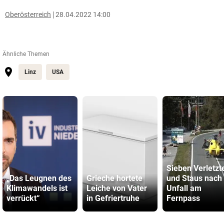
Oberösterreich
28.04.2022 14:00
Ähnliche Themen
Linz
USA
Sieben Verletzt
„Das Leugnen des
Grieche hortete
und Staus nach
Klimawandels ist
Leiche von Vater
Unfall am
verrückt“
in Gefriertruhe
Fernpass