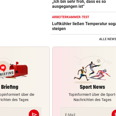
„Ich bin sehr froh, dass es so
ausgegangen ist“
ARBEITERKAMMER-TEST
Luftkühler ließen Temperatur sog
steigen
ALLE NEWS
Briefing
Sport News
opinformiert über die
Topinformiert über die Sport
ichten des Tages
Nachrichten des Tages
send
s
E-Mail