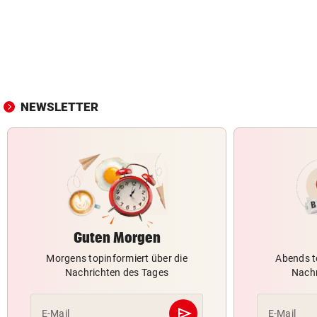
NEWSLETTER
Guten Morgen
Morgens topinformiert über die
Abends t
Nachrichten des Tages
Nachr
send
E-Mail
E-Mail