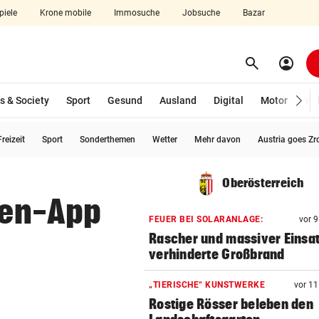
piele
Krone mobile
Immosuche
Jobsuche
Bazar
search
account_circle
Menü aufklappen
Suchen
s & Society
Sport
Gesund
Ausland
Digital
Motor
Wir
reizeit
Sport
Sonderthemen
Wetter
Mehr davon
Austria goes Zr
len
Oberösterreich
rren-App
FEUER BEI SOLARANLAGE:
vor 
Rascher und massiver Einsa
verhinderte Großbrand
„TIERISCHE“ KUNSTWERKE
vor 1
Rostige Rösser beleben den