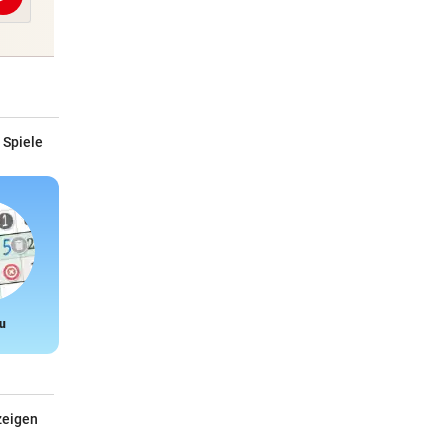
Abschicken
 Spiele
u
Snake
zeigen