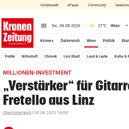
Vorteilswelt
ePaper
Community
Gewinns
close
Schließen
menu
Menü aufklappen
Do., 06.08.2026
27°C
Wien
Abonnieren
(ausgewählt)
Krone+
Österreich
Wien
Politik
Star
account_circle
arrow_right
Anmelden
Politik
Wirtschaft
Chronik
Linz-Stadt
Land & Leute
Kultur & F
pin_drop
arrow_right
Bundesland auswäh
Wien
MILLIONEN-INVESTMENT
bookmark
Merkliste
„Verstärker“ für Gita
Fretello aus Linz
Suchbegriff
search
eingeben
Oberösterreich
28.04.2022 14:00