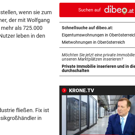
beladen werden
Suchen auf
stellen, wenn sie zum
WASSERSTAND ZU NIEDRIG
vor 1
tner, der mit Wolfgang
Voestalpine hat Güterverkeh
 mehr als 725.000
Schnellsuche auf dibeo.at:
Donau eingestellt
 Nutzer leben in den
Eigentumswohnungen in Oberösterreic
in ne
Mietwohnungen in Oberösterreich
OFT WENIGER GESCHÄFT
vor 1
Wirte mit Hitze-Einbußen: „
Möchten Sie jetzt eine private Immobilie
liegen am See“
unseren Marktplätzen inserieren?
Private Immobilie inserieren und in di
in neuem Tab öffnen
durchschalten
NEUER TAXIVERMITTLER
vor 1
Was den Uber-Rivalen jetzt 
nach Linz bringt
KRONE.TV
SPRANG DANN IN POOL
vor 1
Mühlviertler zündete sich im
strie fließen. Fix ist
Garten selbst an
sikgroßhändler in
WENIGER PRODUZIERT
vor 1