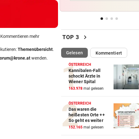
Vierjähriger Bub trieb leblos
Schwimmbecken
ÜBERNEHMEN ASIATEN?
vor 
Wie es mit dem Kult-Würste
chevron_right
ein Kommentieren mehr
TOP 3
jetzt weitergeht
skutieren:
Themenübersicht
.
(ausgewählt)
Gelesen
Kommentiert
PROBLEME BEI CELTIC
vor 
forum@krone.at
wenden.
Eine große „Glaubenskrise“ 
ÖSTERREICH
Segen für den LASK
Kannibalen-Fall
schockt Ärzte in
Wiener Spital
LEGIONELLEN-AUSBRUCH
vor 
163.978
mal gelesen
Fiese Keime fühlen sich in d
Hitze pudelwohl
ÖSTERREICH
Das waren die
heißesten Orte ++
So geht es weiter
152.165
mal gelesen