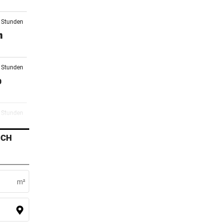
2 Stunden
n
2 Stunden
o
3 Stunden
r
ICH
4 Stunden
li
m²
5 Stunden
ll