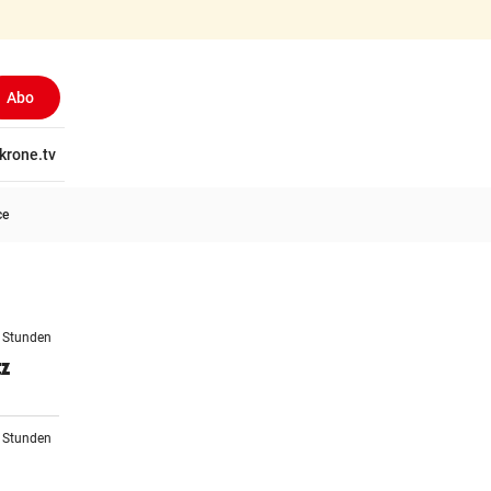
Abo
tschaft
krone.tv
Wissen
Gericht
Kolumnen
Freizeit
Reise
Ti
ce
9 Stunden
tz
1 Stunden