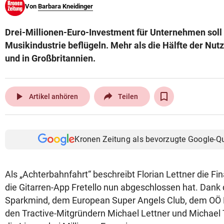
Von
Barbara Kneidinger
© Krone Multimedia GmbH & Co KG 2026
Muthgasse 2, 1190 Wien
Drei-Millionen-Euro-Investment für Unternehmen soll
Musikindustrie beflügeln. Mehr als die Hälfte der Nut
und in Großbritannien.
play_arrow
Artikel anhören
Teilen
Kronen Zeitung als bevorzugte Google-Q
Als „Achterbahnfahrt“ beschreibt Florian Lettner die Fi
die Gitarren-App Fretello nun abgeschlossen hat. Dank
Sparkmind, dem European Super Angels Club, dem OÖ
den Tractive-Mitgründern Michael Lettner und Michae