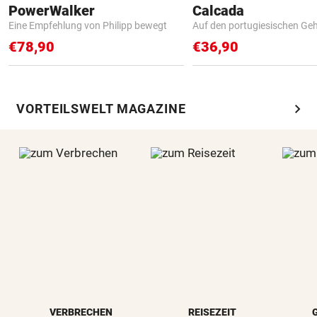
PowerWalker
Calcada
Eine Empfehlung von Philipp bewegt
Auf den portugiesischen G
€78,90
€36,90
chevron_right
VORTEILSWELT MAGAZINE
VERBRECHEN
REISEZEIT