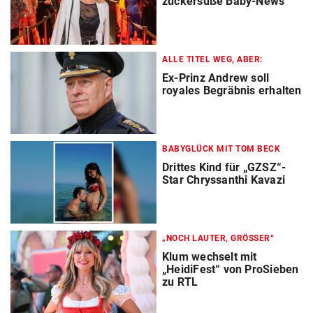
zuckersüße Baby-News
ALLE TITEL WEG, ABER:
Ex-Prinz Andrew soll
royales Begräbnis erhalten
BABYGLÜCK MIT TOM BECK
Drittes Kind für „GZSZ“-
Star Chryssanthi Kavazi
„NOCH LAUTER, GRÖSSER“
Klum wechselt mit
„HeidiFest“ von ProSieben
zu RTL