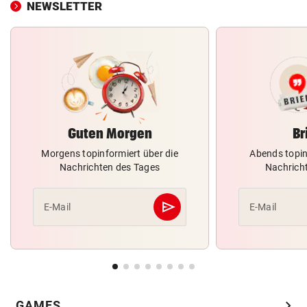
NEWSLETTER
Guten Morgen
Br
Morgens topinformiert über die
Abends topin
Nachrichten des Tages
Nachrich
send
E-Mail
E-Mail
Abschicken
chevron_right
GAMES