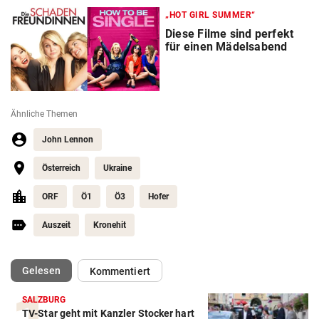
„HOT GIRL SUMMER“
Diese Filme sind perfekt
für einen Mädelsabend
Ähnliche Themen
John Lennon
Österreich
Ukraine
ORF
Ö1
Ö3
Hofer
Auszeit
Kronehit
(ausgewählt)
Gelesen
Kommentiert
SALZBURG
TV-Star geht mit Kanzler Stocker hart