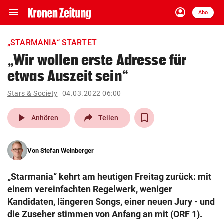
menu
account_circle
Navigation
Anmelden
Abo
close
Schließen
ein-/ausklappen
„STARMANIA“ STARTET
Abonnieren
„Wir wollen erste Adresse für
etwas Auszeit sein“
account_circle
arrow_right
Anmelden
Stars & Society
04.03.2022 06:00
pin_drop
arrow_right
Bundesland auswäh
Wien
play_arrow
Anhören
Teilen
bookmark
Merkliste
Von
Stefan Weinberger
Suchbegriff
search
„Starmania“ kehrt am heutigen Freitag zurück: mit
eingeben
einem vereinfachten Regelwerk, weniger
Kandidaten, längeren Songs, einer neuen Jury - und
die Zuseher stimmen von Anfang an mit (ORF 1).