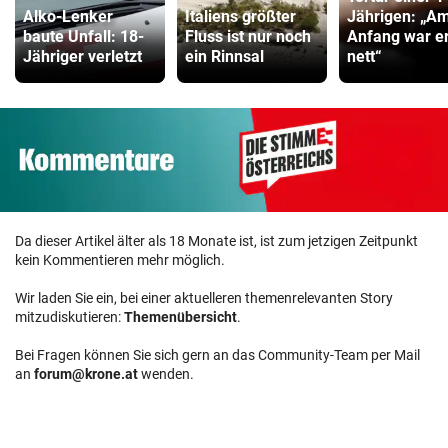
Alko-Lenker
Italiens größter
Jährigen: „A
baute Unfall: 18-
Fluss ist nur noch
Anfang war e
Jähriger verletzt
ein Rinnsal
nett“
Da dieser Artikel älter als 18 Monate ist, ist zum jetzigen Zeitpunkt
kein Kommentieren mehr möglich.
Wir laden Sie ein, bei einer aktuelleren themenrelevanten Story
mitzudiskutieren:
Themenübersicht
.
Bei Fragen können Sie sich gern an das Community-Team per Mail
an
forum@krone.at
wenden.