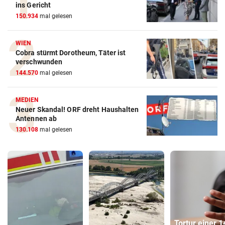
ins Gericht
150.934
mal gelesen
WIEN
Cobra stürmt Dorotheum, Täter ist
verschwunden
144.570
mal gelesen
MEDIEN
Neuer Skandal! ORF dreht Haushalten
Antennen ab
130.108
mal gelesen
Tortur einer 1