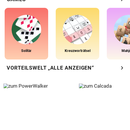
Solitär
Kreuzworträtsel
Mahj
chevron_right
VORTEILSWELT „ALLE ANZEIGEN“