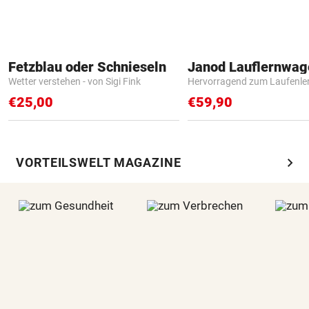
Fetzblau oder Schnieseln
Janod Lauflernwa
Wetter verstehen - von Sigi Fink
Hervorragend zum Laufenle
€25,00
€59,90
chevron_right
VORTEILSWELT MAGAZINE