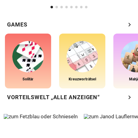
chevron_right
GAMES
Solitär
Kreuzworträtsel
Mahj
chevron_right
VORTEILSWELT „ALLE ANZEIGEN“