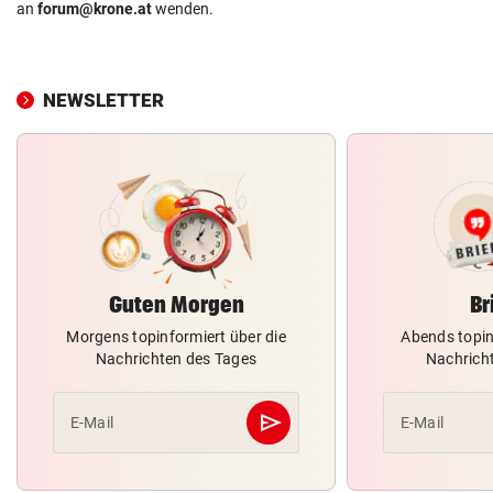
an
forum@krone.at
wenden.
NEWSLETTER
Guten Morgen
Br
Morgens topinformiert über die
Abends topin
Nachrichten des Tages
Nachrich
send
E-Mail
E-Mail
Abschicken