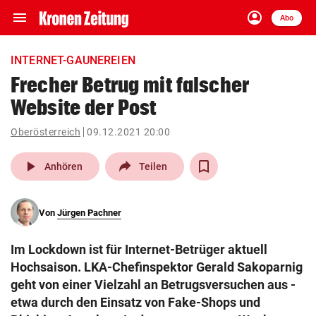
menu
account_circle
Navigation
Anmelden
Abo
close
Schließen
ein-/ausklappen
INTERNET-GAUNEREIEN
Abonnieren
Frecher Betrug mit falscher
Website der Post
account_circle
arrow_right
Anmelden
Oberösterreich
09.12.2021 20:00
pin_drop
arrow_right
Bundesland auswäh
Wien
play_arrow
Anhören
Teilen
bookmark
Merkliste
Von
Jürgen Pachner
Suchbegriff
search
Im Lockdown ist für Internet-Betrüger aktuell
eingeben
Hochsaison. LKA-Chefinspektor Gerald Sakoparnig
geht von einer Vielzahl an Betrugsversuchen aus -
etwa durch den Einsatz von Fake-Shops und