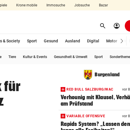
piele
Krone mobile
Immosuche
Jobsuche
Bazar
search
account_circle
Menü aufklappen
Suchen
s & Society
Sport
Gesund
Ausland
Digital
Motor
Wir
e
Tiere
Kultur & Events
Gesundheit & Umwelt
Sport
Sonderthem
len
Burgenland
 für
RED BULL SALZBURG/WAC
vor 
z
Verhounig mit Klausel, Verhä
am Prüfstand
VARIABLE OFFENSIVE
vor 
Rapids System? „Lassen de