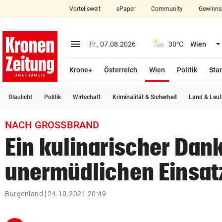
Vorteilswelt
ePaper
Community
Gewinns
close
Schließen
menu
Menü aufklappen
Fr., 07.08.2026
30°C
Wien
Abonnieren
(ausgewählt)
Krone+
Österreich
Wien
Politik
Star
account_circle
arrow_right
Anmelden
Blaulicht
Politik
Wirtschaft
Kriminalität & Sicherheit
Land & Leut
pin_drop
arrow_right
Bundesland auswäh
Wien
NACH GROSSBRAND
bookmark
Merkliste
Ein kulinarischer Dank
unermüdlichen Einsat
Suchbegriff
search
eingeben
Burgenland
24.10.2021 20:49