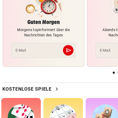
Guten Morgen
Morgens topinformiert über die
Abends t
Nachrichten des Tages
Nachr
send
E-Mail
E-Mail
Abschicken
chevron_right
KOSTENLOSE SPIELE