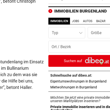
“, betont Christoph
ins CL-Playoff
IMMOBILIEN BURGENLAND
PERSONALMANGEL
vor 3
Vorarlbergs Polizei braucht j
IMMOBILIEN
JOBS
AUTOS
BAZAR
Hilfe von außen
Typ
WK-LEITER RAUSGEWORFEN
vor 3
Aussagen von Thaler sorgen
Gericht für Staunen
BEQUEM NACH VENEDIG?
vor 3
Suchen auf
 stundenlang im Einsatz
ÖBB-Odyssee: „Haben uns 
im Bullinarium
sterben lassen“
leich zu dem was sie
Schnellsuche auf dibeo.at:
 die Hilfe bei uns,
in
Eigentumswohnungen in Burgenland
VERHEERENDE UNWETTER
vor 3
“, betont Haller.
in neuem
Mietwohnungen in Burgenland
Der Tag danach: „Es sieht au
am Schlachtfeld“
Möchten Sie jetzt eine private Immobilie
unseren Marktplätzen inserieren?
OBJEKTIVE BEWERTUNGEN?
vor 3
Private Immobilie inserieren und in di
in neuem Tab öffnen