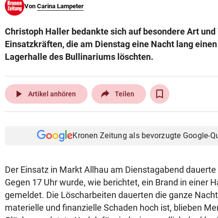
Von
Carina Lampeter
© Krone Multimedia GmbH & Co KG 2026
Muthgasse 2, 1190 Wien
Christoph Haller bedankte sich auf besondere Art und
Einsatzkräften, die am Dienstag eine Nacht lang einen
Lagerhalle des Bullinariums löschten.
play_arrow
Artikel anhören
Teilen
Kronen Zeitung als bevorzugte Google-Q
Der Einsatz in Markt Allhau am Dienstagabend dauert
Gegen 17 Uhr wurde, wie berichtet, ein Brand in einer H
gemeldet. Die Löscharbeiten dauerten die ganze Nach
materielle und finanzielle Schaden hoch ist, blieben M