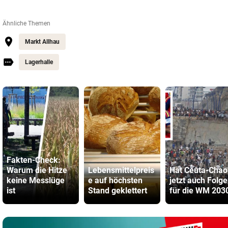
Ähnliche Themen
Markt Allhau
Lagerhalle
Fakten-Check:
Warum die Hitze
Lebensmittelpreis
Hat Ceuta-Chao
keine Messlüge
e auf höchsten
jetzt auch Folg
ist
Stand geklettert
für die WM 203