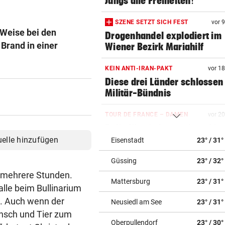
Jungs alle Freiheiten!“
SZENE SETZT SICH FEST
vor 
 Weise bei den
Drogenhandel explodiert im
 Brand in einer
Wiener Bezirk Mariahilf
KEIN ANTI-IRAN-PAKT
vor 1
Diese drei Länder schlossen
Militär-Bündnis
TOUR DE FRANCE – DAMEN
vor 2
Polin Niewiadoma triumphie
Mont Ventoux
uelle hinzufügen
Eisenstadt
23° / 31°
Güssing
23° / 32°
BIS ZU 10.000 EURO
vor 2
Diese Fehler kosten im Urlau
e mehrere Stunden.
Mattersburg
23° / 31°
Vermögen
alle beim Bullinarium
t. Auch wenn der
Neusiedl am See
23° / 31°
VIERER-TURNIER STARTET
vor 3
ensch und Tier zum
Austria und SKN hoffen auf E
Oberpullendorf
23° / 30°