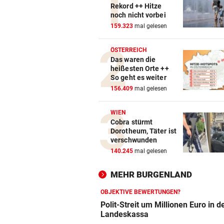
Rekord ++ Hitze
noch nicht vorbei
159.323
mal gelesen
ÖSTERREICH
Das waren die
heißesten Orte ++
So geht es weiter
156.409
mal gelesen
WIEN
Cobra stürmt
Dorotheum, Täter ist
verschwunden
140.245
mal gelesen
MEHR BURGENLAND
OBJEKTIVE BEWERTUNGEN?
Polit-Streit um Millionen Euro in d
Landeskassa