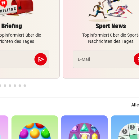
Briefing
Sport News
opinformiert über die
Topinformiert über die Sport
ichten des Tages
Nachrichten des Tages
send
s
E-Mail
Abschicken
Alle