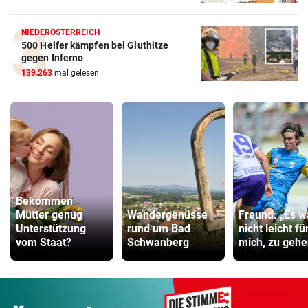
NIEDERÖSTERREICH
500 Helfer kämpfen bei Gluthitze
gegen Inferno
139.263
mal gelesen
Bekommen
Mütter genug
Wandergenüsse
Freund: „Es w
Unterstützung
rund um Bad
nicht leicht fü
vom Staat?
Schwanberg
mich, zu gehe