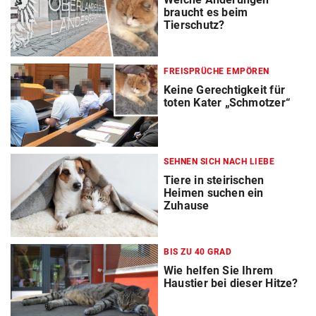
braucht es beim
Tierschutz?
FREISPRÜCHE EMPÖREN
Keine Gerechtigkeit für
toten Kater „Schmotzer“
SEHNEN SICH NACH LIEBE
Tiere in steirischen
Heimen suchen ein
Zuhause
BIS ZU 40 GRAD
Wie helfen Sie Ihrem
Haustier bei dieser Hitze?