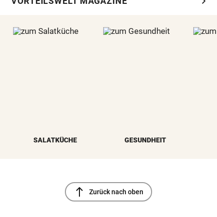
chevron_right
VORTEILSWELT MAGAZINE
SALATKÜCHE
GESUNDHEIT
north
Zurück nach oben