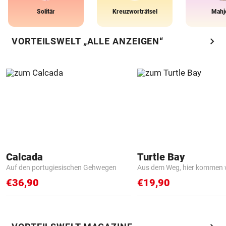
Solitär
Kreuzworträtsel
Mahj
chevron_right
VORTEILSWELT „ALLE ANZEIGEN“
Calcada
Turtle Bay
Auf den portugiesischen Gehwegen
Aus dem Weg, hier kommen w
€36,90
€19,90