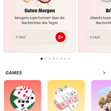
Guten Morgen
Br
Morgens topinformiert über die
Abends topin
Nachrichten des Tages
Nachrich
send
E-Mail
E-Mail
Abschicken
chevron_right
GAMES