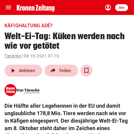
menu
account_circle
Navigation
Anmelden
Abo
close
Schließen
ein-/ausklappen
KÄFIGHALTUNG ADÉ?
Abonnieren
Welt-Ei-Tag: Küken werden nach
wie vor getötet
account_circle
arrow_right
Anmelden
Tierecke
08.10.2021 07:10
pin_drop
arrow_right
Bundesland auswäh
Wien
play_arrow
Anhören
Teilen
bookmark
Merkliste
Von
Tierecke
Suchbegriff
search
Die Hälfte aller Legehennen in der EU und damit
eingeben
unglaubliche 178,8 Mio. Tiere werden nach wie vor
in Käfigen eingesperrt. Der diesjährige Welt-Ei-Tag
am 8. Oktober steht daher im Zeichen eines