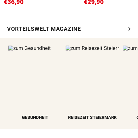
€36,90
€29,90
chevron_right
VORTEILSWELT MAGAZINE
GESUNDHEIT
REISEZEIT STEIERMARK