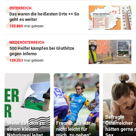
ÖSTERREICH
Das waren die heißesten Orte ++ So
geht es weiter
155.860
mal gelesen
NIEDERÖSTERREICH
500 Helfer kämpfen bei Gluthitze
gegen Inferno
139.263
mal gelesen
Befragte
Wenn Siri dich zu
Freund: „Es war
Österreicher
einem kleinen
nicht leicht für
hätten gerne
Naturjuwel leitet
mich, zu gehen“
Sex