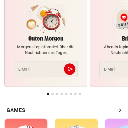
Guten Morgen
Br
Morgens topinformiert über die
Abends topin
Nachrichten des Tages
Nachrich
send
E-Mail
E-Mail
Abschicken
chevron_right
GAMES