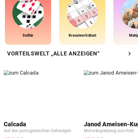
Solitär
Kreuzworträtsel
Mahj
chevron_right
VORTEILSWELT „ALLE ANZEIGEN“
Calcada
Janod Ameisen-Ku
Auf den portugiesischen Gehwegen
Motorikspielzeug aus Holz