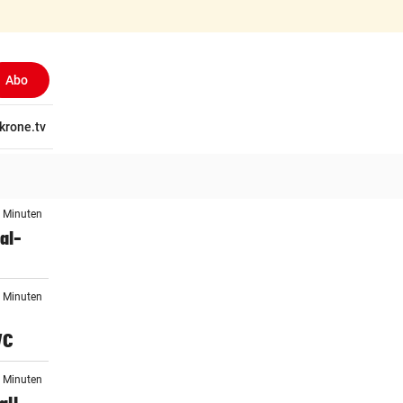
Abo
tschaft
krone.tv
Wissen
Gericht
Kolumnen
Freizeit
Reise
Ti
8 Minuten
al-
5 Minuten
WC
1 Minuten