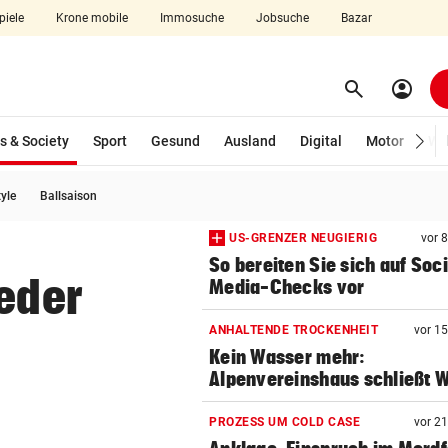
piele
Krone mobile
Immosuche
Jobsuche
Bazar
search
account_circle
Menü aufklappen
Suchen
(ausgewählt)
s & Society
Sport
Gesund
Ausland
Digital
Motor
Wir
tyle
Ballsaison
len
US-GRENZER NEUGIERIG
vor 
So bereiten Sie sich auf Soci
ieder
Media-Checks vor
ANHALTENDE TROCKENHEIT
vor 1
Kein Wasser mehr:
Alpenvereinshaus schließt 
PROZESS UM COLD CASE
vor 2