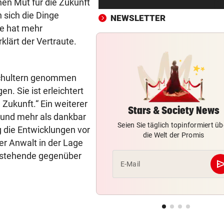
hen Mut für die Zukunft
Weniger Firmenpleiten im zw
n sich die Dinge
Quartal 2026
NEWSLETTER
ie hat mehr
„STIMMT ABER NICHT“
vor ein
klärt der Vertraute.
Wie Benko gegen seinen Ber
Gusenbauer austeilt
 Schultern genommen
SOMMERCUP 2026
vor ein
n. Sie ist erleichtert
LIVE: Harder Handballfest mi
 Zukunft.“ Ein weiterer
Kiel, Lemgo & Kriens
Stars & Society News
h und mehr als dankbar
Seien Sie täglich topinformiert üb
ag die Entwicklungen vor
SETZT SICH ZUR WEHR
vor ein
die Welt der Promis
euer Anwalt in der Lage
Tourismus, Vandalen: Kurios
Regeln in Italien
hestehende gegenüber
se
E-Mail
TAGELANGER TERROR
vor ein
Aggro-Affe verletzte 18
Menschen: Eingefangen!
WIRBEL UM KINDER-SAGER
vor ein