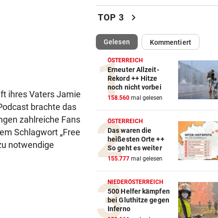
Kanzler entschuldigt sich: „
chevron_right
TOP 3
Satz ist falsch“
(ausgewählt)
Gelesen
Kommentiert
FEUERWEHR-AUSSTATTER
vor ein
Waldbrände „befeuern“ das
ÖSTERREICH
Geschäft von Rosenbauer
Erneuter Allzeit-
Rekord ++ Hitze
noch nicht vorbei
PLÖTZLICH MIT DABEI
vor ein
ft ihres Vaters Jamie
158.560
mal gelesen
Thiem überrascht ÖFB-Legi
 Podcast brachte das
im Trainingslager
gingen zahlreiche Fans
ÖSTERREICH
Das waren die
 dem Schlagwort „Free
„MÄCHTIG UND SCHÖN“
vor ein
heißesten Orte ++
azu notwendige
Mann (37) gesteht Brandstif
So geht es weiter
in den USA
155.777
mal gelesen
FRAGE DES TAGES
vor ein
NIEDERÖSTERREICH
Bekommen Mütter genug
500 Helfer kämpfen
bei Gluthitze gegen
Unterstützung vom Staat?
Inferno