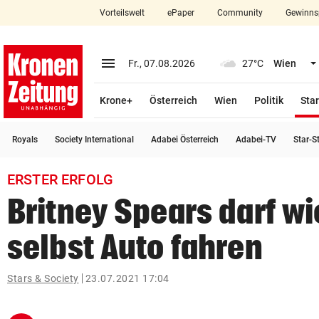
Vorteilswelt
ePaper
Community
Gewinns
close
Schließen
menu
Menü aufklappen
Fr., 07.08.2026
27°C
Wien
Abonnieren
Krone+
Österreich
Wien
Politik
Star
account_circle
arrow_right
Anmelden
Royals
Society International
Adabei Österreich
Adabei-TV
Star-S
pin_drop
arrow_right
Bundesland auswäh
Wien
ERSTER ERFOLG
bookmark
Merkliste
Britney Spears darf w
selbst Auto fahren
Suchbegriff
search
eingeben
Stars & Society
23.07.2021 17:04