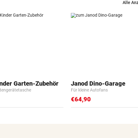
Alle An
inder Garten-Zubehör
Janod Dino-Garage
tengerätetasche
Für kleine Autofans
€64,90