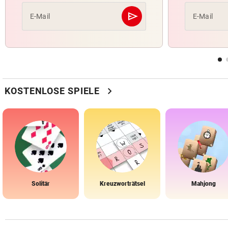
send
E-Mail
E-Mail
Abschicken
chevron_right
KOSTENLOSE SPIELE
Solitär
Kreuzworträtsel
Mahjong