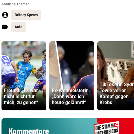
Ähnliche Themen
Britney Spears
Auto
TikTokerin Syd
Freund: „Es war
Ex-Weltmeisterin:
Towle verlor
nicht leicht für
„Dann wäre ich
Kampf gegen
mich, zu gehen“
heute gelähmt!“
Krebs