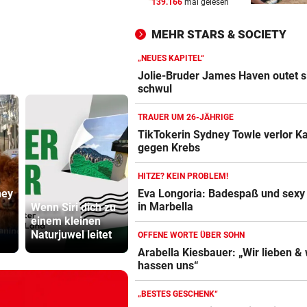
139.166
mal gelesen
TRAGISCHER UNFALL
vor ein
Kleinkind bei Sturz aus Fens
MEHR STARS & SOCIETY
schwer verletzt
„NEUES KAPITEL“
APPELL IM LUXUS-HOTEL
vor ein
Jolie-Bruder James Haven outet s
Bayern mahnt Konkurrenz: 
schwul
kann es nicht sein!“
TRAUER UM 26-JÄHRIGE
HARTWIG IN ST. PÖLTEN
vor 
TikTokerin Sydney Towle verlor 
gegen Krebs
Filmreife Rückkehr des
„Weltmeister-Sprosses“
HITZE? KEIN PROBLEM!
ney
Kanzler
Eva Longoria: Badespaß und sexy
in Marbella
Wenn Siri dich zu
Wandergenüsse
entschuldig
einem kleinen
rund um Bad
„Der Satz is
Naturjuwel leitet
Schwanberg
falsch“
OFFENE WORTE ÜBER SOHN
Arabella Kiesbauer: „Wir lieben & 
hassen uns“
„BESTES GESCHENK“