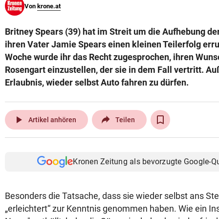
Von
krone.at
© Krone Multimedia GmbH & Co KG 2026
Muthgasse 2, 1190 Wien
Britney Spears (39) hat im Streit um die Aufhebung d
ihren Vater Jamie Spears einen kleinen Teilerfolg erru
Woche wurde ihr das Recht zugesprochen, ihren Wun
Rosengart einzustellen, der sie in dem Fall vertritt. A
Erlaubnis, wieder selbst Auto fahren zu dürfen.
play_arrow
Artikel anhören
Teilen
Kronen Zeitung als bevorzugte Google-Q
Besonders die Tatsache, dass sie wieder selbst ans Steu
„erleichtert“ zur Kenntnis genommen haben. Wie ein Ins