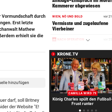
Anklage-Einspruch im Mordf
Kammerer abgewiesen
er Vormundschaft durch
WIEN, NÖ UND BGLD
vor 2
ngen. Erst letzte
Vermisste und zugelaufene
Vierbeiner
schanwalt Mathew
ußerdem erhielt sie die
NACH OPERATION
vor 2
Youngster Maxi Taucher be
Nummer 1 erneut
KRONE.TV
SCHÄDEN AUF FAHRBAHN
vor 2
Spursperre! Hitze macht
Europabrücke zu schaffen
uelle hinzufügen
„NEUES KAPITEL“
vor 3
Jolie-Bruder James Haven ou
CAMILLA WIRD 79
sich als schwul
König Charles spült den Fußball
er darf, soll Britney
Frust runter
ider der Website "E!
MINUS VON DREI PROZENT
vor 4