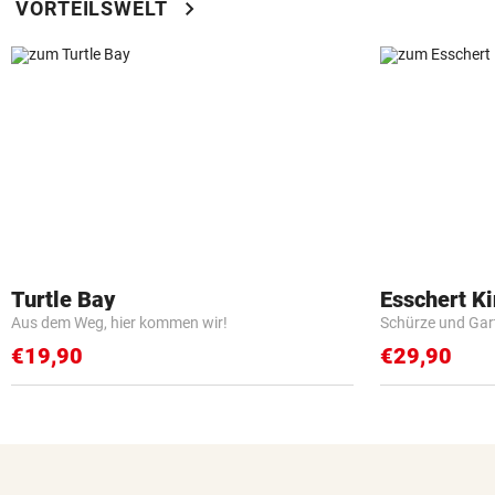
chevron_right
VORTEILSWELT
Turtle Bay
Esschert K
Aus dem Weg, hier kommen wir!
Schürze und Gar
€19,90
€29,90