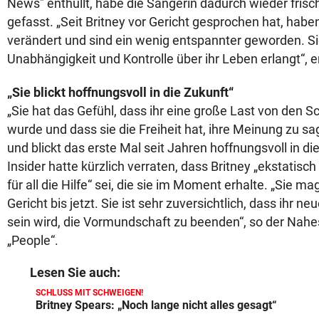
News" enthüllt, habe die Sängerin dadurch wieder frisc
gefasst. „Seit Britney vor Gericht gesprochen hat, habe
verändert und sind ein wenig entspannter geworden. S
Unabhängigkeit und Kontrolle über ihr Leben erlangt“, er
„Sie blickt hoffnungsvoll in die Zukunft“
„Sie hat das Gefühl, dass ihr eine große Last von den
wurde und dass sie die Freiheit hat, ihre Meinung zu sage
und blickt das erste Mal seit Jahren hoffnungsvoll in die
Insider hatte kürzlich verraten, dass Britney „ekstatisc
für all die Hilfe“ sei, die sie im Moment erhalte. „Sie m
Gericht bis jetzt. Sie ist sehr zuversichtlich, dass ihr n
sein wird, die Vormundschaft zu beenden“, so der Na
„People“.
Lesen Sie auch:
SCHLUSS MIT SCHWEIGEN!
Britney Spears: „Noch lange nicht alles gesagt“