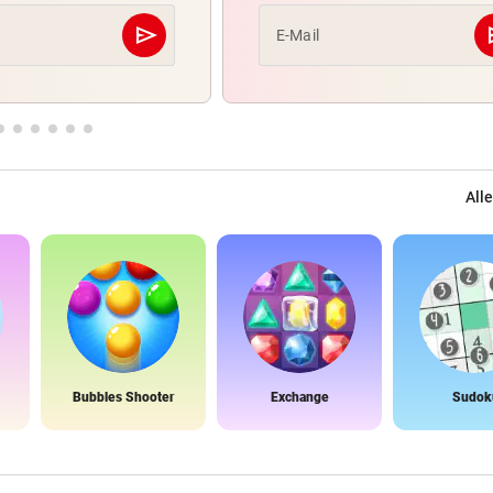
send
s
E-Mail
Abschicken
Alle
Bubbles Shooter
Exchange
Sudok