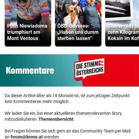
Polin Niewiadoma
ÖBB-Odyssee:
Steirer (68) h
triumphiert am
„Haben uns dumm
zehn Kilogr
Mont Ventoux
sterben lassen“
Kokain im Kof
Da dieser Artikel älter als 18 Monate ist, ist zum jetzigen Zeitpunkt
kein Kommentieren mehr möglich.
Wir laden Sie ein, bei einer aktuelleren themenrelevanten Story
mitzudiskutieren:
Themenübersicht
.
Bei Fragen können Sie sich gern an das Community-Team per Mail
an
forum@krone.at
wenden.