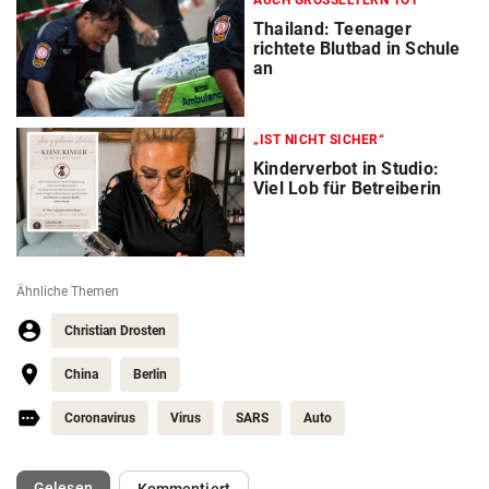
AUCH GROSSELTERN TOT
Thailand: Teenager
richtete Blutbad in Schule
an
„IST NICHT SICHER“
Kinderverbot in Studio:
Viel Lob für Betreiberin
Ähnliche Themen
Christian Drosten
China
Berlin
Coronavirus
Virus
SARS
Auto
(ausgewählt)
Gelesen