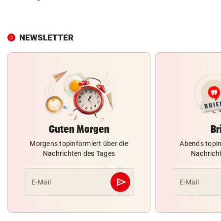
NEWSLETTER
Guten Morgen
Br
Morgens topinformiert über die
Abends topin
Nachrichten des Tages
Nachrich
send
E-Mail
E-Mail
Abschicken