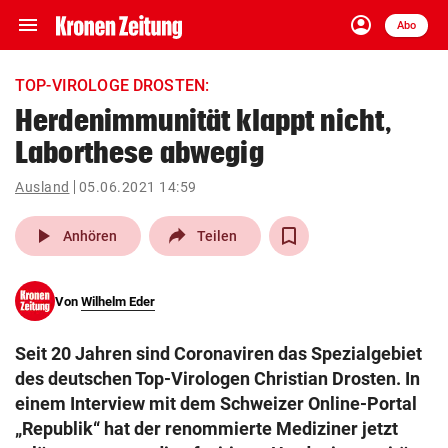
menu
account_circle
Navigation
Anmelden
Abo
close
Schließen
ein-/ausklappen
TOP-VIROLOGE DROSTEN:
Abonnieren
Herdenimmunität klappt nicht,
Laborthese abwegig
account_circle
arrow_right
Anmelden
Ausland
05.06.2021 14:59
pin_drop
arrow_right
Bundesland auswäh
Wien
play_arrow
Anhören
Teilen
bookmark
Merkliste
Von
Wilhelm Eder
Suchbegriff
search
Seit 20 Jahren sind Coronaviren das Spezialgebiet
eingeben
des deutschen Top-Virologen Christian Drosten. In
einem Interview mit dem Schweizer Online-Portal
„Republik“ hat der renommierte Mediziner jetzt