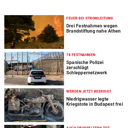
FEUER BEI STROMLEITUNG
Drei Festnahmen wegen
Brandstiftung nahe Athen
78 FESTNAHMEN
Spanische Polizei
zerschlägt
Schleppernetzwerk
WERDEN JETZT BEERDIGT
Niedrigwasser legte
Kriegstote in Budapest frei