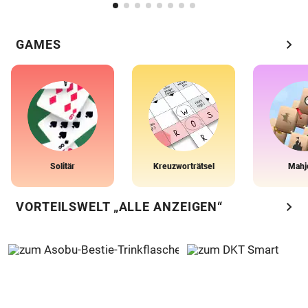
chevron_right
GAMES
Solitär
Kreuzworträtsel
Mahj
chevron_right
VORTEILSWELT „ALLE ANZEIGEN“