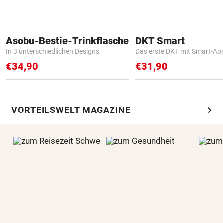
Asobu-Bestie-Trinkflasche
DKT Smart
In 3 unterschiedlichen Designs
Das erste DKT mit Smart-Ap
€34,90
€31,90
chevron_right
VORTEILSWELT MAGAZINE