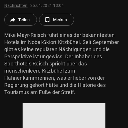
© Krone Multimedia GmbH & Co KG 2026
Nachrichten
25.01.2021 13:04
Muthgasse 2, 1190 Wien
Teilen
Merken
Mike Mayr-Reisch führt eines der bekanntesten
Hotels im Nobel-Skiort Kitzbühel. Seit September
gibt es keine regulären Nächtigungen und die
Perspektive ist ungewiss. Der Inhaber des
Sporthotels Reisch spricht über das
menschenleere Kitzbühel zum
Hahnenkammrennen, was er lieber von der
Regierung gehört hätte und die Historie des
Tourismus am Fuße der Streif.