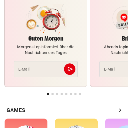
Guten Morgen
Br
Morgens topinformiert über die
Abends topin
Nachrichten des Tages
Nachrich
send
E-Mail
E-Mail
Abschicken
chevron_right
GAMES