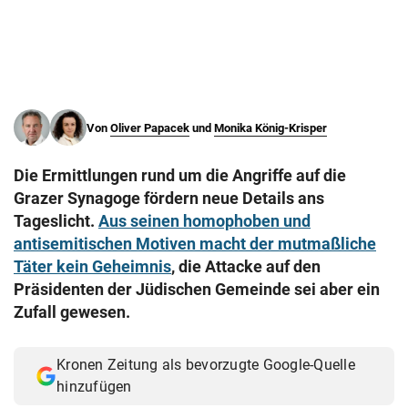
© Krone Multimedia GmbH & Co KG 2026
Muthgasse 2, 1190 Wien
Von
Oliver Papacek
und
Monika König-Krisper
Die Ermittlungen rund um die Angriffe auf die
Grazer Synagoge fördern neue Details ans
Tageslicht.
Aus seinen homophoben und
antisemitischen Motiven macht der mutmaßliche
Täter kein Geheimnis
, die Attacke auf den
Präsidenten der Jüdischen Gemeinde sei aber ein
Zufall gewesen.
Kronen Zeitung als bevorzugte Google-Quelle
hinzufügen