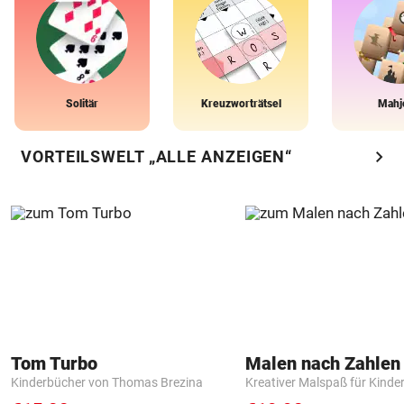
Solitär
Kreuzworträtsel
Mahj
chevron_right
VORTEILSWELT „ALLE ANZEIGEN“
Tom Turbo
Kinderbücher von Thomas Brezina
Kreativer Malspaß für Kinde