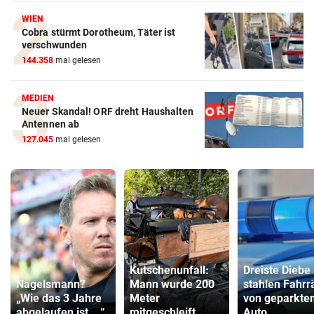
WIEN
Cobra stürmt Dorotheum, Täter ist
verschwunden
144.358
mal gelesen
MEDIEN
Neuer Skandal! ORF dreht Haushalten
Antennen ab
127.045
mal gelesen
Kutschenunfall:
Dreiste Diebe
Nagelsmann?
Mann wurde 200
stahlen Fahrr
„Wie das 3 Jahre
Meter
von geparkte
abgelaufen ist ...“
mitgeschleift
Auto