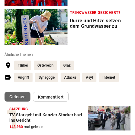
TRINKWASSER GESICHERT?
Dürre und Hitze setzen
dem Grundwasser zu
Ähnliche Themen
Türkei
Österreich
Graz
Angriff
Synagoge
Attacke
Asyl
Internet
(ausgewählt)
Gelesen
Kommentiert
SALZBURG
TV-Star geht mit Kanzler Stocker hart
ins Gericht
148.980
mal gelesen