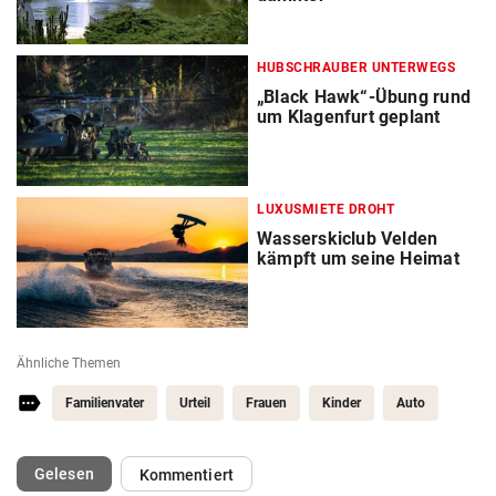
HUBSCHRAUBER UNTERWEGS
„Black Hawk“-Übung rund
um Klagenfurt geplant
LUXUSMIETE DROHT
Wasserskiclub Velden
kämpft um seine Heimat
Ähnliche Themen
Familienvater
Urteil
Frauen
Kinder
Auto
(ausgewählt)
Gelesen
Kommentiert