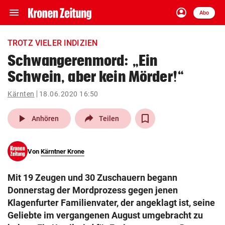
menu
account_circle
Navigation
Anmelden
Abo
close
Schließen
ein-/ausklappen
TROTZ VIELER INDIZIEN
Abonnieren
Schwangerenmord: „Ein
Schwein, aber kein Mörder!“
account_circle
arrow_right
Anmelden
Kärnten
18.06.2020 16:50
pin_drop
arrow_right
Bundesland auswäh
Wien
play_arrow
Anhören
Teilen
bookmark
Merkliste
Von
Kärntner Krone
Suchbegriff
search
Mit 19 Zeugen und 30 Zuschauern begann
eingeben
Donnerstag der Mordprozess gegen jenen
Klagenfurter Familienvater, der angeklagt ist, seine
Geliebte im vergangenen August umgebracht zu