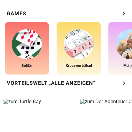
chevron_right
GAMES
Solitär
Kreuzworträtsel
Mahj
chevron_right
VORTEILSWELT „ALLE ANZEIGEN“