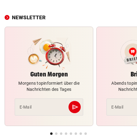
NEWSLETTER
Guten Morgen
Br
Morgens topinformiert über die
Abends topin
Nachrichten des Tages
Nachrich
send
E-Mail
E-Mail
Abschicken