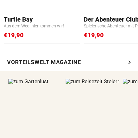
Turtle Bay
Der Abenteuer Clu
Aus dem Weg, hier kommen wir!
Spielerische Abenteuer mit P
€19,90
€19,90
chevron_right
VORTEILSWELT MAGAZINE