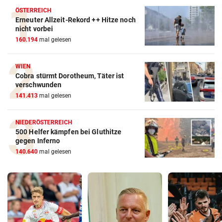
ÖSTERREICH
Erneuter Allzeit-Rekord ++ Hitze noch
nicht vorbei
160.194
mal gelesen
WIEN
Cobra stürmt Dorotheum, Täter ist
verschwunden
141.413
mal gelesen
NIEDERÖSTERREICH
500 Helfer kämpfen bei Gluthitze
gegen Inferno
140.640
mal gelesen