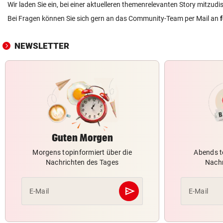
Wir laden Sie ein, bei einer aktuelleren themenrelevanten Story mitzudi
Bei Fragen können Sie sich gern an das Community-Team per Mail an
NEWSLETTER
Guten Morgen
Morgens topinformiert über die
Abends t
Nachrichten des Tages
Nachr
send
E-Mail
E-Mail
Abschicken