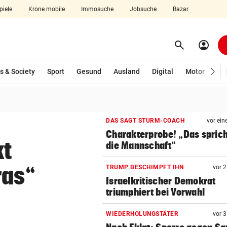
piele
Krone mobile
Immosuche
Jobsuche
Bazar
search
account_circle
Menü aufklappen
Suchen
s & Society
Sport
Gesund
Ausland
Digital
Motor
Wir
len
DAS SAGT STURM-COACH
vor ein
Charakterprobe! „Das sprich
kt
die Mannschaft“
ras“
TRUMP BESCHIMPFT IHN
vor 
Israelkritischer Demokrat
triumphiert bei Vorwahl
WIEDERHOLUNGSTÄTER
vor 