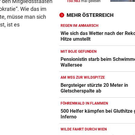
 den Mitgliedsstaaten
150.983
mal gelesen
WIR HATTEN 41,2 GRAD!
vor 
kratie“. Wie das im
Erneuter Allzeit-Rekord ++ H
MEHR ÖSTERREICH
nte, müsse man sich
noch nicht vorbei
t, ist es
REGEN IM ANMARSCH
BEAMTE SIND AM ZUG
vor 
Wie sich das Wetter nach der Rek
Feilschen um neue Klimahilf
Hitze umstellt
geht munter weiter
MIT BOJE GEFUNDEN
POLIZEI SUCHT HINWEISE
vor 
Pensionistin starb beim Schwimm
Wallersee
Goldkettenräuber von Graz:
Weitere Opfer vermutet
AM WEG ZUR WILDSPITZE
Bergsteiger stürzte 20 Meter in
Gletscherspalte ab
FÖHRENWALD IN FLAMMEN
500 Helfer kämpfen bei Gluthitze
Inferno
WILDE FAHRT DURCH WIEN