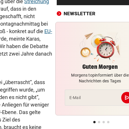
g über die
Streichung
Bergsteiger stürzte 20 Meter
auf, dass in den
Gletscherspalte ab
NEWSLETTER
eschafft, nicht
CLOUD, KI & DATEN:
vor 
 Montagnachmittag bei
Wem gehört Österreichs digi
oß - konkret auf die
EU-
Zukunft?
de, meinte Karas,
Wir haben die Debatte
FÖHRENWALD IN FLAMMEN
vor 
 jetzt zwei Jahre danach
500 Helfer kämpfen bei Gluth
gegen Inferno
Guten Morgen
Morgens topinformiert über die
BEI RONALDINHO-BESUCH
vor 
Nachrichten des Tages
i „überrascht“, dass
Nächster Brasilien-Star ko
den Wörthersee
gegriffen wurde, „um
se
en es nicht gibt“,
E-Mail
DANK MEGA-ABLÖSE
vor 
e Anliegen für weniger
Ex-Salzburg-Coach überni
U-Ebene. Das gelte
Premier-League-Klub
 Ziel des
, braucht es keine
CHAMPIONS-LEAGUE-QUALI
vor 