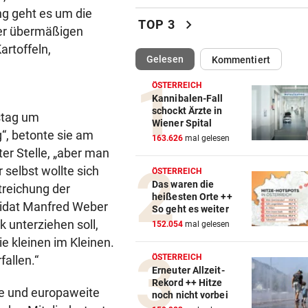
g geht es um die
Darum spielte Sturm Graz o
chevron_right
TOP 3
iner übermäßigen
Brustsponsor
artoffeln,
(ausgewählt)
Gelesen
Kommentiert
„KRONE“-INTERVIEW
vor 
Sabrina Setlur: „Mein Weg w
ÖSTERREICH
hart, aber ehrlich“
Kannibalen-Fall
schockt Ärzte in
stag um
Wiener Spital
CHAMPIONS-LEAGUE-QUALI
vor 
“, betonte sie am
163.626
mal gelesen
Tor-Spektakel! St. Pölten be
er Stelle, „aber man
Young Boys Bern
r selbst wollte sich
ÖSTERREICH
Das waren die
Streichung der
WILDE FAHRT DURCH WIEN
vor 
heißesten Orte ++
didat Manfred Weber
Mann floh nach Unfall einfac
So geht es weiter
Mit Schuss gestoppt
 unterziehen soll,
152.054
mal gelesen
e kleinen im Kleinen.
MIT FORSCHER UNTERWEGS
vor 
ÖSTERREICH
allen.“
Bundespräsident zeigt: So
Erneuter Allzeit-
Rekord ++ Hitze
dramatisch ist die Lage
che und europaweite
noch nicht vorbei