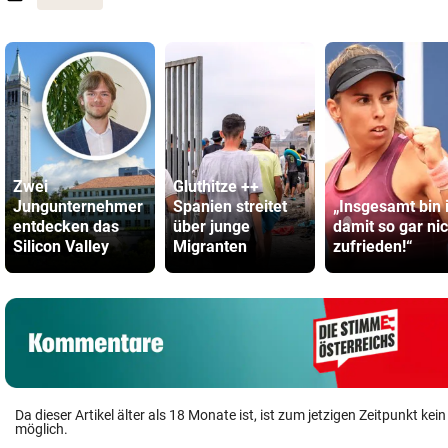
Zwei
Gluthitze ++
Jungunternehmer
Spanien streitet
„Insgesamt bin 
entdecken das
über junge
damit so gar nic
Silicon Valley
Migranten
zufrieden!“
Da dieser Artikel älter als 18 Monate ist, ist zum jetzigen Zeitpunkt k
möglich.