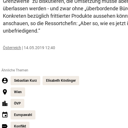
Grenzwerte“ zu diskutieren, die Umsetzung müsse aber
überlassen werden - und zwar ohne „überbordende Büro
Konkreten bezüglich frittierter Produkte aussehen kön
anschauen, so die Ressortchefin: „Aber so, wie es jetzt is
unbefriedigend.“
Österreich
14.05.2019 12:40
Ähnliche Themen
Sebastian Kurz
Elisabeth Köstinger
Wien
ÖVP
Europawahl
Konflikt