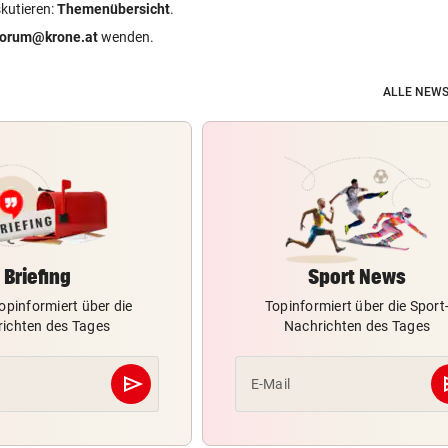
skutieren:
Themenübersicht
.
forum@krone.at
wenden.
ALLE NEWS
Briefing
Sport News
opinformiert über die
Topinformiert über die Sport
ichten des Tages
Nachrichten des Tages
send
s
E-Mail
Abschicken