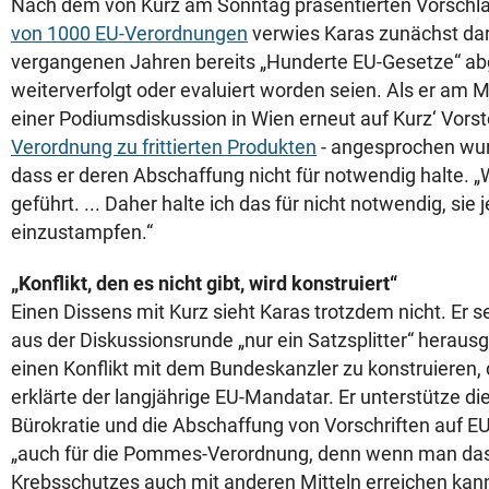
Nach dem von Kurz am Sonntag präsentierten Vorschla
von 1000 EU-Verordnungen
verwies Karas zunächst dar
vergangenen Jahren bereits „Hunderte EU-Gesetze“ abg
weiterverfolgt oder evaluiert worden seien. Als er am
einer Podiumsdiskussion in Wien erneut auf Kurz‘ Vorst
Verordnung zu frittierten Produkten
- angesprochen wur
dass er deren Abschaffung nicht für notwendig halte. „
geführt. ... Daher halte ich das für nicht notwendig, sie
einzustampfen.“
„Konflikt, den es nicht gibt, wird konstruiert“
Einen Dissens mit Kurz sieht Karas trotzdem nicht. Er se
aus der Diskussionsrunde „nur ein Satzsplitter“ heraus
einen Konflikt mit dem Bundeskanzler zu konstruieren, d
erklärte der langjährige EU-Mandatar. Er unterstütze di
Bürokratie und die Abschaffung von Vorschriften auf E
„auch für die Pommes-Verordnung, denn wenn man das
Krebsschutzes auch mit anderen Mitteln erreichen kann