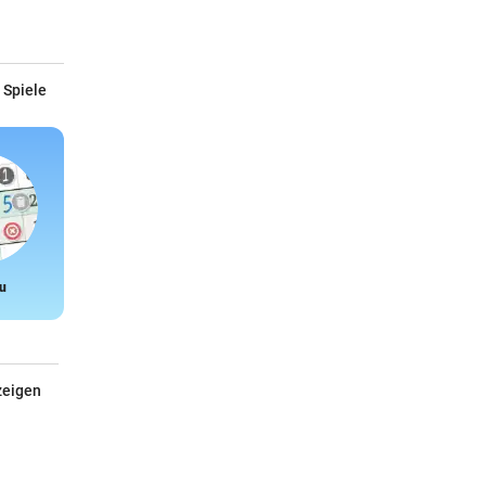
 Spiele
u
Snake
zeigen