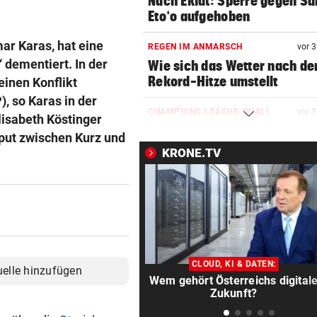
Nach Eklat: Sperre gegen S
Eto‘o aufgehoben
ar Karas, hat eine
REGEN IM ANMARSCH
vor 
dementiert. In der
Wie sich das Wetter nach de
Rekord-Hitze umstellt
einen Konflikt
, so Karas in der
CHAMPIONS-LEAGUE-QUALI
vor 
lisabeth Köstinger
Sturm Graz bei Fenerbahce
put zwischen Kurz und
Istanbul ohne Chance
KRONE.TV
MIT BOJE GEFUNDEN
vor 
Pensionistin starb beim
Schwimmen im Wallersee
FRÜCHTL „NEUER ZWEIER“
vor 
Red Bull Salzburg hat neuen
CLOUD, KI & DATEN:
uelle hinzufügen
Tormann gefunden
Wem gehört Österreichs digital
Zukunft?
AM WEG ZUR WILDSPITZE
vor 