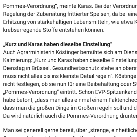
Pommes-Verordnung“, meinte Karas. Bei der Verordnun
Regelung der Zubereitung frittierter Speisen, da bei e
Erhitzung von stärkehaltigen Lebensmitteln, wie etwa K
krebserregende Stoffe entstehen können.
„Kurz und Karas haben dieselbe Einstellung“
Auch Agrarministerin Köstinger bemühte sich am Dien
Kalmierung: „Kurz und Karas haben dieselbe Einstellung
Dienstag in Brüssel. Gesundheitsschutz stehe an oberst
muss nicht alles bis ins kleinste Detail regeln“. Köstinge
nicht festlegen, ob sie nun für eine Beibehaltung oder 
„Pommes-Verordnung“ eintritt. Schon EVP-Spitzenkan
habe betont, „dass man alles einmal einem Faktencheck
dass man die großen Dinge im Großen regeln soll und di
Da wird natürlich auch die Pommes-Verordnung drunterf
Man sei generell gerne bereit, über „strenge, einheitli