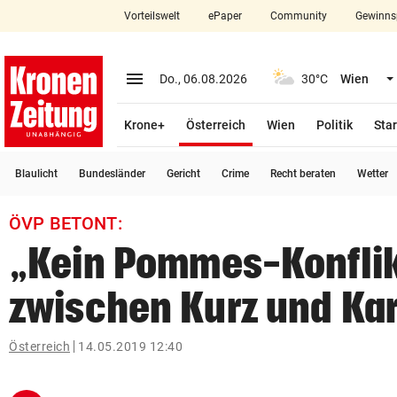
Vorteilswelt
ePaper
Community
Gewinns
close
Schließen
menu
Menü aufklappen
Do., 06.08.2026
30°C
Wien
Abonnieren
(ausgewählt)
Krone+
Österreich
Wien
Politik
Star
account_circle
arrow_right
Anmelden
Blaulicht
Bundesländer
Gericht
Crime
Recht beraten
Wetter
pin_drop
arrow_right
Bundesland auswäh
Wien
ÖVP BETONT:
bookmark
Merkliste
„Kein Pommes-Konfli
zwischen Kurz und Ka
Suchbegriff
search
eingeben
Österreich
14.05.2019 12:40