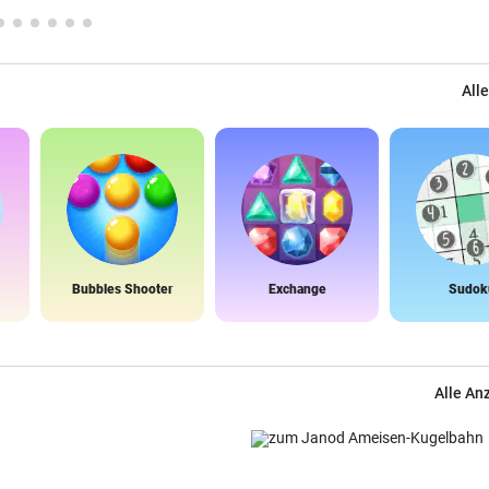
Alle
Bubbles Shooter
Exchange
Sudok
Alle An