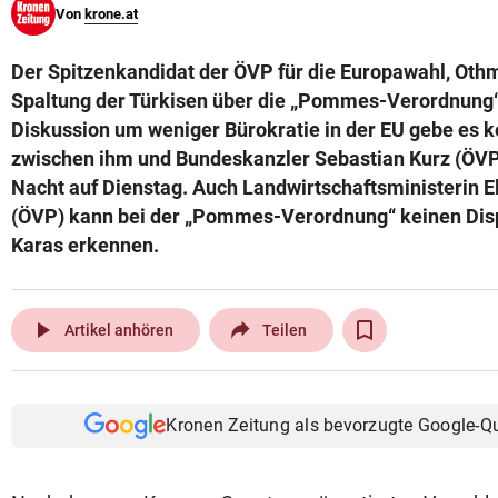
Von
krone.at
© Krone Multimedia GmbH & Co KG 2026
Muthgasse 2, 1190 Wien
Der Spitzenkandidat der ÖVP für die Europawahl, Othm
Spaltung der Türkisen über die „Pommes-Verordnung“ 
Diskussion um weniger Bürokratie in der EU gebe es k
zwischen ihm und Bundeskanzler Sebastian Kurz (ÖVP)
Nacht auf Dienstag. Auch Landwirtschaftsministerin E
(ÖVP) kann bei der „Pommes-Verordnung“ keinen Dis
Karas erkennen.
play_arrow
Artikel anhören
Teilen
Kronen Zeitung als bevorzugte Google-Q