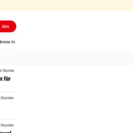
Abo
tschaft
krone.tv
Wissen
Gericht
Kolumnen
Freizeit
Reise
Ti
er Stunde
t für
2 Stunden
3 Stunden