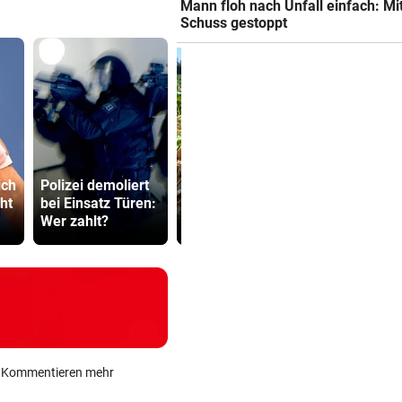
Mann floh nach Unfall einfach: Mi
Schuss gestoppt
Bauernregel:
500 Helfer
ich
Polizei demoliert
Warum starker
kämpfen be
ht
bei Einsatz Türen:
Regen jetzt fatal
Gluthitze g
Wer zahlt?
wäre
Inferno
ein Kommentieren mehr