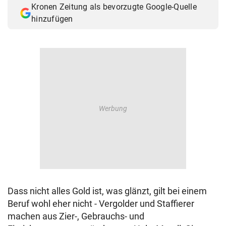
Kronen Zeitung als bevorzugte Google-Quelle
© Krone Multimedia GmbH & Co KG 2026
hinzufügen
Muthgasse 2, 1190 Wien
Dass nicht alles Gold ist, was glänzt, gilt bei einem
Beruf wohl eher nicht - Vergolder und Staffierer
machen aus Zier-, Gebrauchs- und