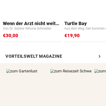
Wenn der Arzt nicht weiter weiß
Turtle Bay
Von Dr. Sabine Viktoria Schneider
Aus dem Weg, hier kommen w
€30,00
€19,90
chevron_right
VORTEILSWELT MAGAZINE