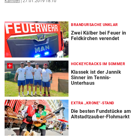
Kärnten
27.01.2019 18:10
BRANDURSACHE UNKLAR
Zwei Kälber bei Feuer in
Feldkirchen verendet
HOCKEYCRACKS IM SOMMER
Klassek ist der Jannik
Sinner im Tennis-
Unterhaus
EXTRA „KRONE“-STAND
Die besten Fundstücke am
Altstadtzauber-Flohmarkt