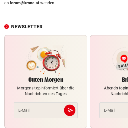
an
forum@krone.at
wenden.
NEWSLETTER
Guten Morgen
Br
Morgens topinformiert über die
Abends topin
Nachrichten des Tages
Nachrich
send
E-Mail
E-Mail
Abschicken