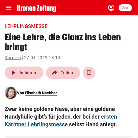
menu
account_circle
Navigation
Anmelden
Abo
close
Schließen
ein-/ausklappen
LEHRLINGSMESSE
Abonnieren
Eine Lehre, die Glanz ins Leben
bringt
account_circle
arrow_right
Anmelden
Kärnten
27.01.2019 18:10
pin_drop
arrow_right
Bundesland auswäh
Wien
play_arrow
Anhören
Teilen
bookmark
Merkliste
Von
Elisabeth Nachbar
Suchbegriff
search
Zwar keine goldene Nase, aber eine goldene
eingeben
Handyhülle gibt’s für jeden, der bei der
ersten
Kärntner Lehrlingsmesse
selbst Hand anlegt.