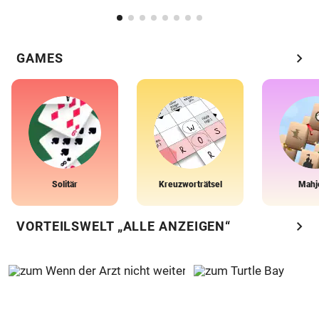
chevron_right
GAMES
Solitär
Kreuzworträtsel
Mahj
chevron_right
VORTEILSWELT „ALLE ANZEIGEN“