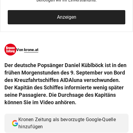
benötigen wir Ihr Einverständnis.
© Krone Multimedia GmbH & Co KG 2026
Muthgasse 2, 1190 Wien
Anzeigen
Von
krone.at
Der deutsche Popsänger Daniel Küblböck ist in den
frühen Morgenstunden des 9. September von Bord
des Kreuzfahrtschiffes AIDAluna verschwunden.
Der Kapitän des Schiffes informierte wenig später
seine Passagiere. Die Durchsage des Kapitäns
können Sie im Video anhören.
Kronen Zeitung als bevorzugte Google-Quelle
hinzufügen