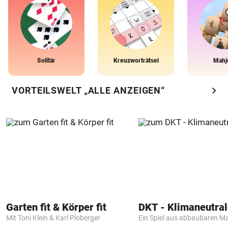
Solitär
Kreuzworträtsel
Mahj
chevron_right
VORTEILSWELT „ALLE ANZEIGEN“
Garten fit & Körper fit
Mit Toni Klein & Karl Ploberger
Ein Spiel aus abbaubaren Ma