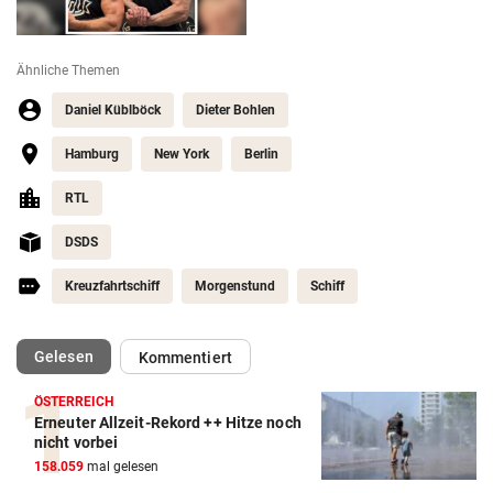
Ähnliche Themen
Daniel Küblböck
Dieter Bohlen
Hamburg
New York
Berlin
RTL
DSDS
Kreuzfahrtschiff
Morgenstund
Schiff
(ausgewählt)
Gelesen
Kommentiert
ÖSTERREICH
Erneuter Allzeit-Rekord ++ Hitze noch
nicht vorbei
158.059
mal gelesen