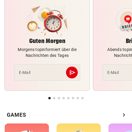
Guten Morgen
Br
Morgens topinformiert über die
Abends topin
Nachrichten des Tages
Nachrich
send
E-Mail
E-Mail
Abschicken
chevron_right
GAMES