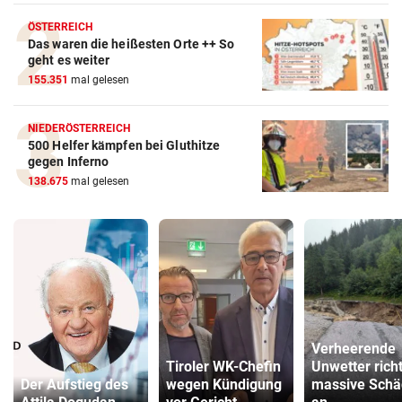
ÖSTERREICH
Das waren die heißesten Orte ++ So
geht es weiter
155.351
mal gelesen
NIEDERÖSTERREICH
500 Helfer kämpfen bei Gluthitze
gegen Inferno
138.675
mal gelesen
Verheerende
Tiroler WK-Chefin
Unwetter rich
Der Aufstieg des
wegen Kündigung
massive Sch