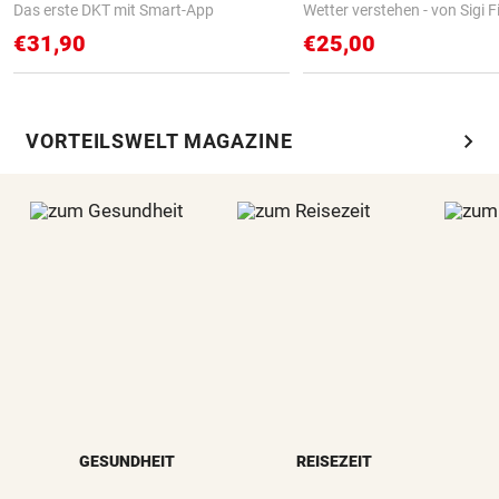
Das erste DKT mit Smart-App
Wetter verstehen - von Sigi F
€31,90
€25,00
chevron_right
VORTEILSWELT MAGAZINE
GESUNDHEIT
REISEZEIT