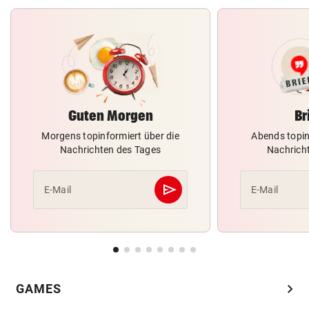
Guten Morgen
Br
Morgens topinformiert über die
Abends topin
Nachrichten des Tages
Nachrich
send
E-Mail
E-Mail
Abschicken
chevron_right
GAMES