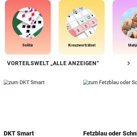
Solitär
Kreuzworträtsel
Mahj
chevron_right
VORTEILSWELT „ALLE ANZEIGEN“
DKT Smart
Fetzblau oder Schn