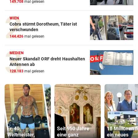
149.708
mal gelesen
WIEN
Cobra stürmt Dorotheum, Täter ist
verschwunden
144.426
mal gelesen
MEDIEN
Neuer Skandal! ORF dreht Haushalten
Antennen ab
128.183
mal gelesen
Er, 40,
Seit 950 Jahre
18 Millionen f
Weltmeister,
eine ganz
ein neues