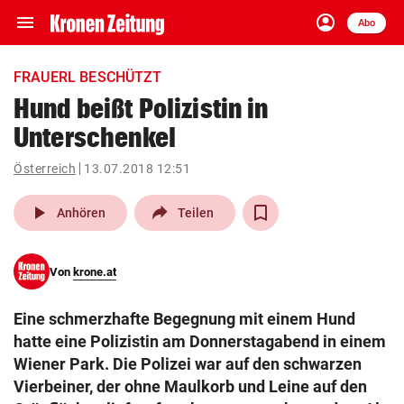
menu
account_circle
Navigation
Anmelden
Abo
close
Schließen
ein-/ausklappen
FRAUERL BESCHÜTZT
Abonnieren
Hund beißt Polizistin in
Unterschenkel
account_circle
arrow_right
Anmelden
Österreich
13.07.2018 12:51
pin_drop
arrow_right
Bundesland auswäh
Wien
play_arrow
Anhören
Teilen
bookmark
Merkliste
Von
krone.at
Suchbegriff
search
Eine schmerzhafte Begegnung mit einem Hund
eingeben
hatte eine Polizistin am Donnerstagabend in einem
Wiener Park. Die Polizei war auf den schwarzen
Vierbeiner, der ohne Maulkorb und Leine auf den