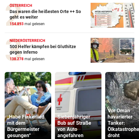
ÖSTERREICH
Das waren die heißesten Orte ++ So
geht es weiter
154.893
mal gelesen
NIEDERÖSTERREICH
500 Helfer kämpfen bei Gluthitze
gegen Inferno
138.278
mal gelesen
Vor Oman
„Habe Fiakerlied
Siebenjähriger
havarierter
mit dem
Bub auf Straße
Tanker:
Bürgermeister
von Auto
Ölkatastroph
gesungen“
angefahren
droht