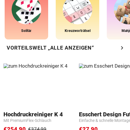
Solitär
Kreuzworträtsel
Mahj
chevron_right
VORTEILSWELT „ALLE ANZEIGEN“
Hochdruckreiniger K 4
Mit PremiumFlex-Schlauch
Einfache & schnelle Montag
€254,90
€27,90
€374,99