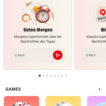
Guten Morgen
Br
Morgens topinformiert über die
Abends topin
Nachrichten des Tages
Nachrich
send
E-Mail
E-Mail
Abschicken
chevron_right
GAMES