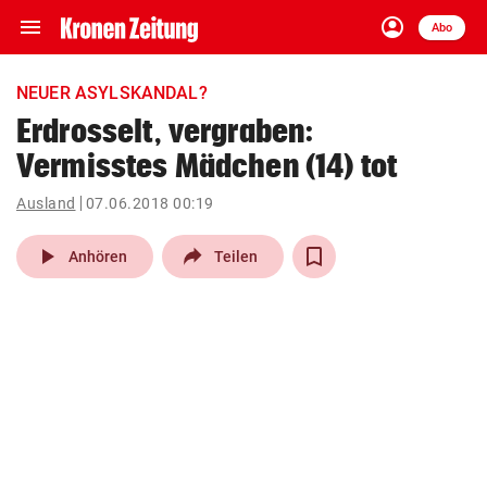
menu
account_circle
Navigation
Anmelden
Abo
close
Schließen
ein-/ausklappen
NEUER ASYLSKANDAL?
Abonnieren
Erdrosselt, vergraben:
Vermisstes Mädchen (14) tot
account_circle
arrow_right
Anmelden
Ausland
07.06.2018 00:19
pin_drop
arrow_right
Bundesland auswäh
Wien
play_arrow
Anhören
Teilen
bookmark
Merkliste
Suchbegriff
search
eingeben