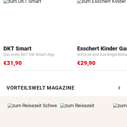
DKT Smart
Das erste DKT mit Smart-App
Schürze und Gartengerätet
€31,90
€29,90
chevron_right
VORTEILSWELT MAGAZINE