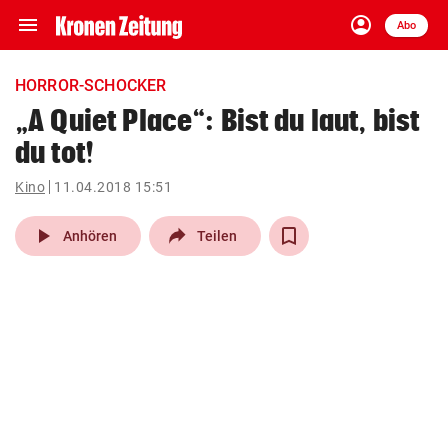
menu
account_circle
Navigation
Anmelden
Abo
close
Schließen
ein-/ausklappen
HORROR-SCHOCKER
Abonnieren
„A Quiet Place“: Bist du laut, bist
du tot!
account_circle
arrow_right
Anmelden
Kino
11.04.2018 15:51
pin_drop
arrow_right
Bundesland auswäh
Wien
play_arrow
Anhören
Teilen
bookmark
Merkliste
Suchbegriff
search
eingeben