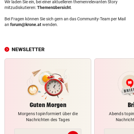
Wir laden Sie ein, bei einer aktuelleren themenrelevanten Story
mitzudiskutieren:
Themenübersicht
.
Bei Fragen können Sie sich gern an das Community-Team per Mail
an
forum@krone.at
wenden.
NEWSLETTER
Guten Morgen
Br
Morgens topinformiert über die
Abends topin
Nachrichten des Tages
Nachrich