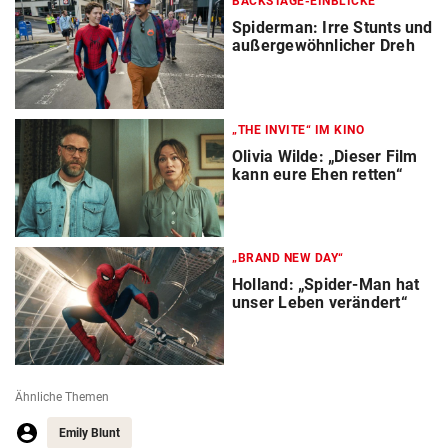
BACKSTAGE-EINBLICKE
Spiderman: Irre Stunts und
außergewöhnlicher Dreh
„THE INVITE“ IM KINO
Olivia Wilde: „Dieser Film
kann eure Ehen retten“
„BRAND NEW DAY“
Holland: „Spider-Man hat
unser Leben verändert“
Ähnliche Themen
Emily Blunt