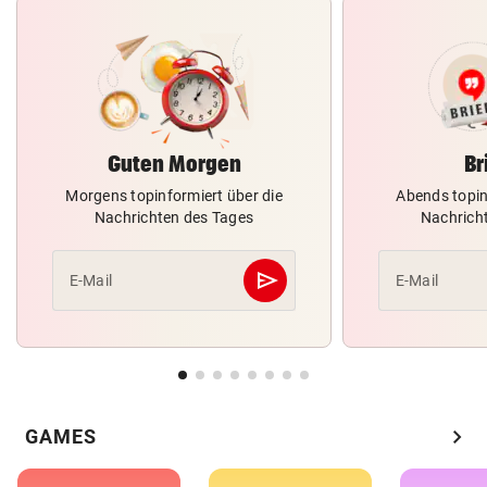
Guten Morgen
Br
Morgens topinformiert über die
Abends topin
Nachrichten des Tages
Nachrich
send
E-Mail
E-Mail
Abschicken
chevron_right
GAMES