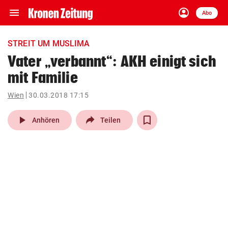
menu
account_circle
Navigation
Anmelden
Abo
close
Schließen
ein-/ausklappen
STREIT UM MUSLIMA
Abonnieren
Vater „verbannt“: AKH einigt sich
mit Familie
account_circle
arrow_right
Anmelden
Wien
30.03.2018 17:15
pin_drop
arrow_right
Bundesland auswäh
Wien
play_arrow
Anhören
Teilen
bookmark
Merkliste
Suchbegriff
search
eingeben