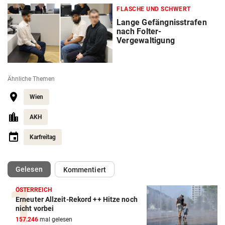
FLASCHE UND SCHWERT
Lange Gefängnisstrafen
nach Folter-
Vergewaltigung
Ähnliche Themen
Wien
AKH
Karfreitag
(ausgewählt)
Gelesen
Kommentiert
ÖSTERREICH
Erneuter Allzeit-Rekord ++ Hitze noch
nicht vorbei
157.246
mal gelesen