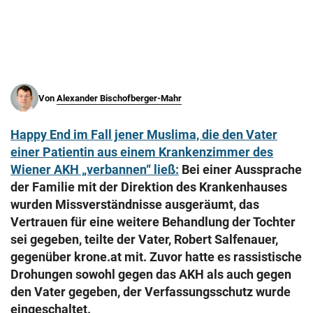
© Krone Multimedia GmbH & Co KG 2026
Muthgasse 2, 1190 Wien
Von
Alexander Bischofberger-Mahr
Happy End im Fall jener Muslima, die den Vater
einer Patientin aus einem Krankenzimmer des
Wiener AKH „verbannen“ ließ:
Bei einer Aussprache
der Familie mit der Direktion des Krankenhauses
wurden Missverständnisse ausgeräumt, das
Vertrauen für eine weitere Behandlung der Tochter
sei gegeben, teilte der Vater, Robert Salfenauer,
gegenüber krone.at mit. Zuvor hatte es rassistische
Drohungen sowohl gegen das AKH als auch gegen
den Vater gegeben, der Verfassungsschutz wurde
eingeschaltet.