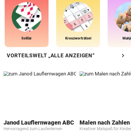
Solitär
Kreuzworträtsel
Mahj
chevron_right
VORTEILSWELT „ALLE ANZEIGEN“
Janod Lauflernwagen ABC
Hervorragend zum Laufenlernen
Kreativer Malspaß für Kinde