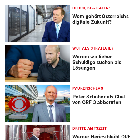
CLOUD, KI & DATEN:
Wem gehört Österreichs
digitale Zukunft?
WUT ALS STRATEGIE?
Warum wir lieber
Schuldige suchen als
Lösungen
PAUKENSCHLAG
Peter Schöber als Chef
von ORF 3 abberufen
DRITTE AMTSZEIT
Werner Herics bleibt ORF-