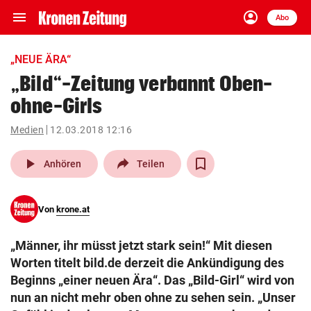
menu
account_circle
Navigation
Anmelden
Abo
close
Schließen
ein-/ausklappen
„NEUE ÄRA“
Abonnieren
„Bild“-Zeitung verbannt Oben-
ohne-Girls
account_circle
arrow_right
Anmelden
Medien
12.03.2018 12:16
pin_drop
arrow_right
Bundesland auswäh
Wien
play_arrow
Anhören
Teilen
bookmark
Merkliste
Von
krone.at
Suchbegriff
search
„Männer, ihr müsst jetzt stark sein!“ Mit diesen
eingeben
Worten titelt bild.de derzeit die Ankündigung des
Beginns „einer neuen Ära“. Das „Bild-Girl“ wird von
nun an nicht mehr oben ohne zu sehen sein. „Unser