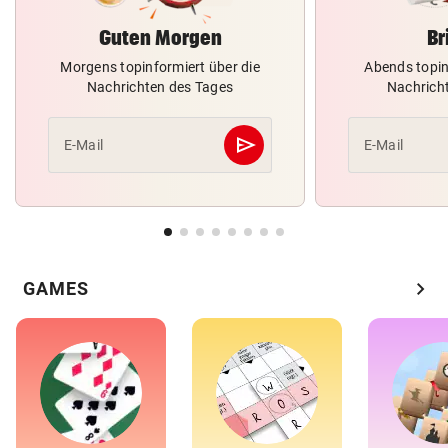
Guten Morgen
Br
Morgens topinformiert über die
Abends topin
Nachrichten des Tages
Nachrich
send
E-Mail
E-Mail
Abschicken
chevron_right
GAMES