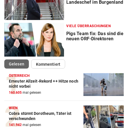
Landeschef im Burgenland
VIELE ÜBERRASCHUNGEN
Pigs Team fix: Das sind die
neuen ORF-Direktoren
(ausgewählt)
Gelesen
Kommentiert
ÖSTERREICH
Erneuter Allzeit-Rekord ++ Hitze noch
nicht vorbei
160.605
mal gelesen
WIEN
Cobra stürmt Dorotheum, Täter ist
verschwunden
141.942
mal gelesen