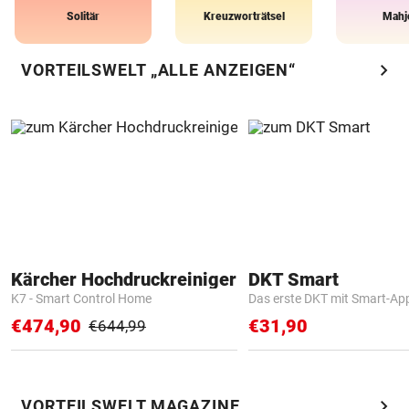
Solitär
Kreuzworträtsel
Mahj
chevron_right
VORTEILSWELT „ALLE ANZEIGEN“
Kärcher Hochdruckreiniger
DKT Smart
K7 - Smart Control Home
Das erste DKT mit Smart-Ap
€474,90
€31,90
€644,99
chevron_right
VORTEILSWELT MAGAZINE