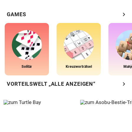
chevron_right
GAMES
Solitär
Kreuzworträtsel
Mahj
chevron_right
VORTEILSWELT „ALLE ANZEIGEN“