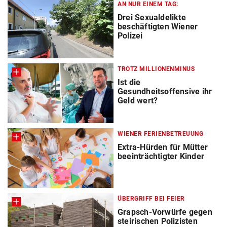
AN NUR EINEM TAG:
Drei Sexualdelikte
beschäftigten Wiener
Polizei
TROTZ MILLIONENMINUS
Ist die
Gesundheitsoffensive ihr
Geld wert?
WIENER FERIENBETREUUNG
Extra-Hürden für Mütter
beeinträchtigter Kinder
ÜBERGRIFF BEI FEIER
Grapsch-Vorwürfe gegen
steirischen Polizisten