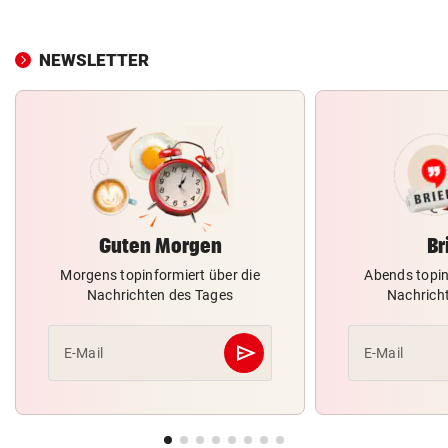
NEWSLETTER
Guten Morgen
Br
Morgens topinformiert über die
Abends topin
Nachrichten des Tages
Nachrich
send
E-Mail
E-Mail
Abschicken