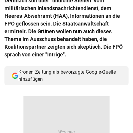
Demnach soll über "undichte Stellen" vom
© Krone Multimedia GmbH & Co KG 2026
militärischen Inlandsnachrichtendienst, dem
Muthgasse 2, 1190 Wien
Heeres-Abwehramt (HAA), Informationen an die
FPÖ geflossen sein. Die Staatsanwaltschaft
ermittelt. Die Grünen wollen nun auch dieses
Thema im Ausschuss behandelt haben, die
Koalitionspartner zeigten sich skeptisch. Die FPÖ
sprach von einer "Intrige".
Kronen Zeitung als bevorzugte Google-Quelle
hinzufügen