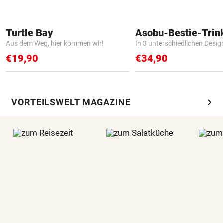
Turtle Bay
Asobu-Bestie-Trin
Aus dem Weg, hier kommen wir!
In 3 unterschiedlichen Desig
€19,90
€34,90
chevron_right
VORTEILSWELT MAGAZINE