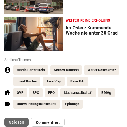
WEITER KEINE ERHOLUNG
Im Osten: Kommende
Woche nie unter 30 Grad
Ähnliche Themen
Martin Bartenstein
Norbert Darabos
Walter Rosenkranz
Josef Bucher
Josef Cap
Peter Pilz
ÖVP
SPÖ
FPÖ
Staatsanwaltschaft
BMVg
Untersuchungsausschuss
Spionage
(ausgewählt)
Gelesen
Kommentiert