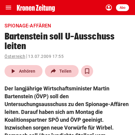
menu
account_circle
Navigation
Anmelden
Abo
close
Schließen
ein-/ausklappen
SPIONAGE-AFFÄREN
Abonnieren
Bartenstein soll U-Ausschuss
leiten
account_circle
arrow_right
Anmelden
Österreich
13.07.2009 17:55
pin_drop
arrow_right
Bundesland auswäh
Wien
play_arrow
Anhören
Teilen
bookmark
Merkliste
Der langjährige Wirtschaftsminister Martin
Bartenstein (ÖVP) soll den
Suchbegriff
Untersuchungsausschuss zu den Spionage-Affären
search
eingeben
leiten. Darauf haben sich am Montag die
Koalitionspartner SPÖ und ÖVP geeinigt.
Inzwischen sorgen neue Vorwürfe für Wirbel.