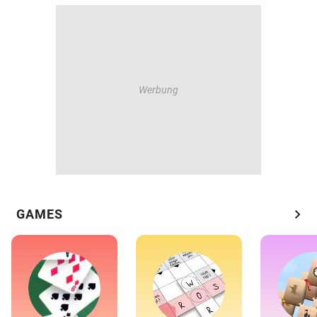
chevron_right
GAMES