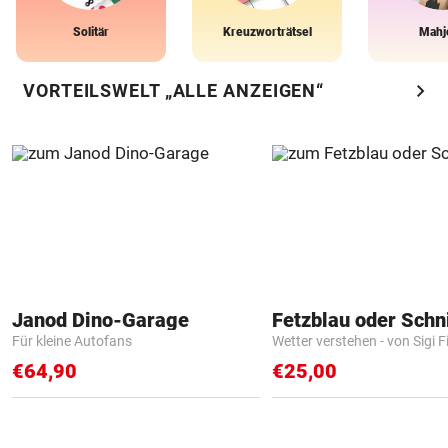
Solitär
Kreuzworträtsel
Mahj
chevron_right
VORTEILSWELT „ALLE ANZEIGEN“
Janod Dino-Garage
Fetzblau oder Schn
Für kleine Autofans
Wetter verstehen - von Sigi F
€64,90
€25,00