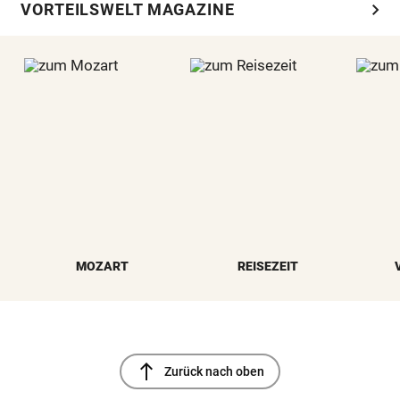
chevron_right
VORTEILSWELT MAGAZINE
MOZART
REISEZEIT
north
Zurück nach oben