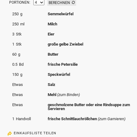
PORTIONEN:
BERECHNEN
© Krone Multimedia GmbH & Co KG 2026
Muthgasse 2, 1190 Wien
250
g
Semmelwürfel
250
ml
Milch
3
Stk
Eier
1
Stk
große gelbe Zwiebel
60
g
Butter
0.5
Bd
frische Petersilie
150
g
Speckwürfel
Etwas
Salz
Etwas
Mehl
(zum Binden)
Etwas
geschmolzene Butter oder eine Rindsuppe zum
Servieren
1
Handvoll
frische Schnittlauchröllchen
(zum Garnieren)
EINKAUFSLISTE TEILEN