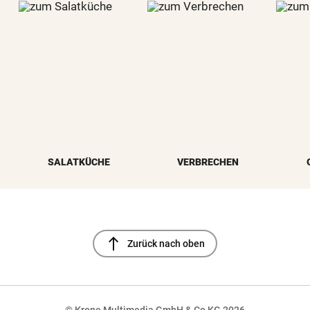
SALATKÜCHE
VERBRECHEN
north
Zurück nach oben