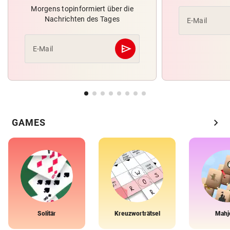
Morgens topinformiert über die
Nachrichten des Tages
E-Mail
send
E-Mail
Abschicken
chevron_right
GAMES
Solitär
Kreuzworträtsel
Mahj