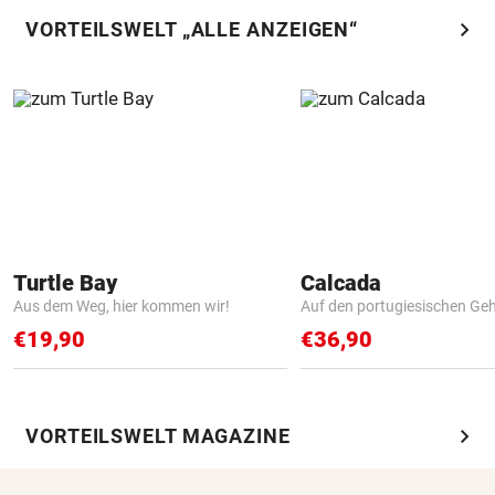
chevron_right
VORTEILSWELT „ALLE ANZEIGEN“
Turtle Bay
Calcada
Aus dem Weg, hier kommen wir!
Auf den portugiesischen G
€19,90
€36,90
chevron_right
VORTEILSWELT MAGAZINE