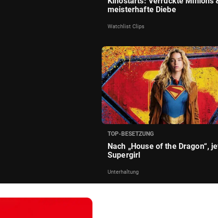
Kinostarts: Verrückte Minions 
meisterhafte Diebe
Watchlist Clips
TOP-BESETZUNG
Nach „House of the Dragon“, je
Supergirl
Unterhaltung