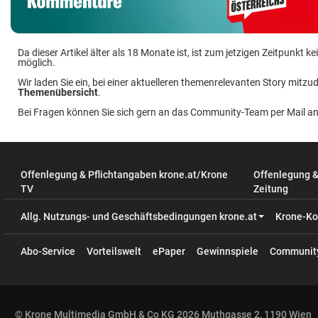
Da dieser Artikel älter als 18 Monate ist, ist zum jetzigen Zeitpunkt
möglich.
Wir laden Sie ein, bei einer aktuelleren themenrelevanten Story mitzud
Themenübersicht
.
Bei Fragen können Sie sich gern an das Community-Team per Mail a
Offenlegung & Pflichtangaben krone.at/Krone
Offenlegung 
TV
Zeitung
Allg. Nutzungs- und Geschäftsbedingungen krone.at
Krone-Ko
Abo-Service
Vorteilswelt
ePaper
Gewinnspiele
Communit
© Krone Multimedia GmbH & Co KG 2026 Muthgasse 2, 1190 Wien