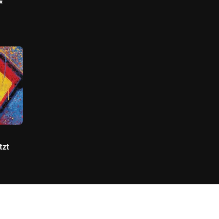
&
tzt