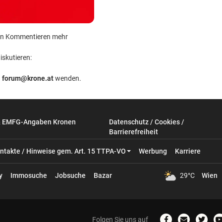
 kein Kommentieren mehr
iskutieren:
n
forum@krone.at
wenden.
& EMFG-Angaben Kronen
Datenschutz / Cookies /
Barrierefreiheit
ntakte / Hinweise gem. Art. 15 TTPA-VO
Werbung
Karriere
y
Immosuche
Jobsuche
Bazar
29°C
Wien
Folgen Sie uns auf