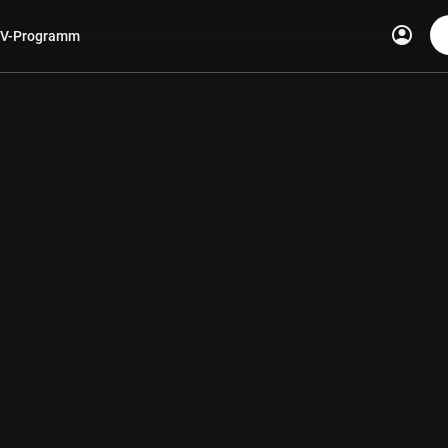
account_circle
V-Programm
len