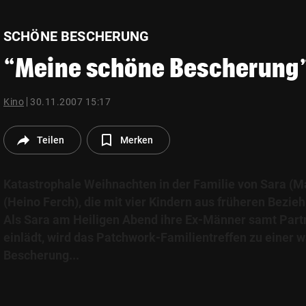
© Krone Multimedia GmbH & Co KG 2026
Muthgasse 2, 1190 Wien
SCHÖNE BESCHERUNG
“Meine schöne Bescherung
Kino
30.11.2007 15:17
Teilen
Merken
Katastrophale Weihnachten in der Familie von Sara (M
(Heino Ferch), die mit vier Kindern aus früheren Bezie
Als Sara am Heiligen Abend ihre Ex-Männer samt Part
einlädt, wird das Patchwork-Familientreffen zu einer 
Bescherung...