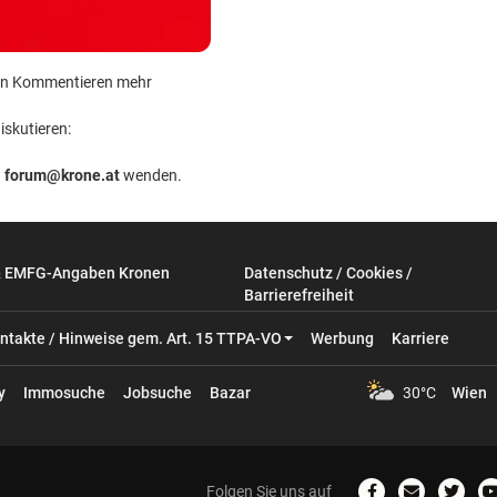
 kein Kommentieren mehr
iskutieren:
n
forum@krone.at
wenden.
& EMFG-Angaben Kronen
Datenschutz / Cookies /
Barrierefreiheit
ntakte / Hinweise gem. Art. 15 TTPA-VO
Werbung
Karriere
y
Immosuche
Jobsuche
Bazar
30°C
Wien
Folgen Sie uns auf