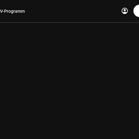
account_circle
V-Programm
len