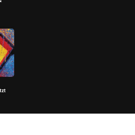
&
tzt