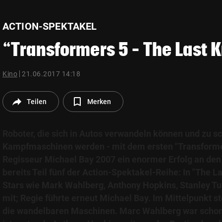
© Krone Multimedia GmbH & Co KG 2026
Muthgasse 2, 1190 Wien
ACTION-SPEKTAKEL
“Transformers 5 – The Last 
Kino
21.06.2017 14:18
Teilen
Merken
Roboter, die sich in Autos verwandeln können und zu s
Kampfmaschinen werden - mit dem ersten "Transforme
Regisseur Michael Bay 2007 ein enormer Erfolg an den
bereits Teil fünf der Action-Spektakel-Reihe: In "The La
Stars wie Mark Wahlberg, Anthony Hopkins, Stanley Tu
mit; Regie führte erneut Michael Bay. Im Mittelpunkt 
die wandelbaren Maschinen. Marc Wahlberg war schon i