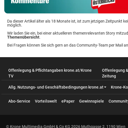
Da dieser Artikel älter als 18 Monate ist, ist zum jetzigen Zeitpunkt
möglich.
Wir laden Sie ein, bei einer aktuelleren themenrelevanten Story mitzud
Themenübersicht
.
Bei Fragen können Sie sich gern an das Community-Team per Mail a
Offenlegung & Pflichtangaben krone.at/Krone
Offenlegung 
TV
Zeitung
Allg. Nutzungs- und Geschäftsbedingungen krone.at
Krone-Ko
Abo-Service
Vorteilswelt
ePaper
Gewinnspiele
Communit
© Krone Multimedia GmbH & Co KG 2026 Muthgasse 2, 1190 Wien