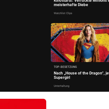
Kinostarts: Verrückte Minions 
meisterhafte Diebe
Watchlist Clips
TOP-BESETZUNG
Nach „House of the Dragon“, je
Supergirl
Unterhaltung