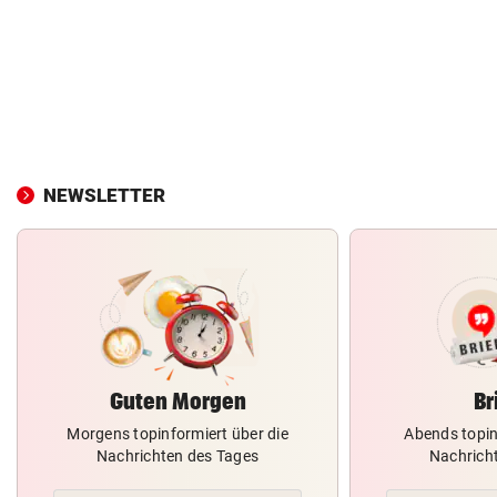
NEWSLETTER
Guten Morgen
Br
Morgens topinformiert über die
Abends topin
Nachrichten des Tages
Nachrich