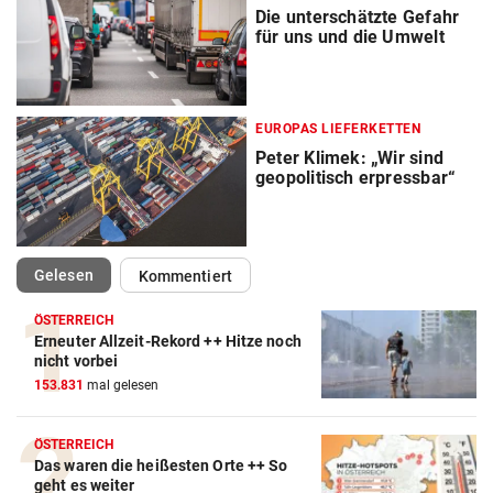
Die unterschätzte Gefahr
für uns und die Umwelt
EUROPAS LIEFERKETTEN
Peter Klimek: „Wir sind
geopolitisch erpressbar“
(ausgewählt)
Gelesen
Kommentiert
ÖSTERREICH
Erneuter Allzeit-Rekord ++ Hitze noch
nicht vorbei
153.831
mal gelesen
ÖSTERREICH
Das waren die heißesten Orte ++ So
geht es weiter