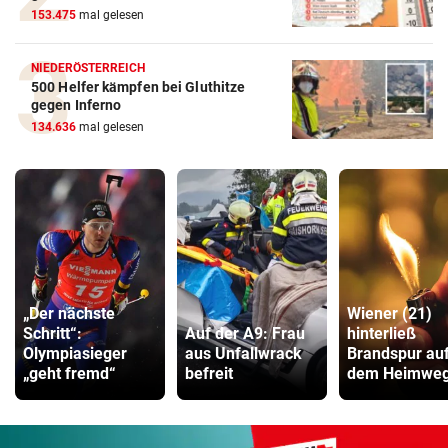
153.475
mal gelesen
NIEDERÖSTERREICH
500 Helfer kämpfen bei Gluthitze
gegen Inferno
134.636
mal gelesen
„Der nächste
Wiener (21)
Schritt“:
Auf der A9: Frau
hinterließ
Olympiasieger
aus Unfallwrack
Brandspur au
„geht fremd“
befreit
dem Heimwe