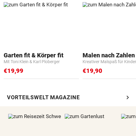
Garten fit & Körper fit
Mit Toni Klein & Karl Ploberger
Kreativer Malspaß für Kinde
€19,99
€19,90
chevron_right
VORTEILSWELT MAGAZINE