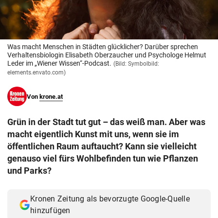
© Krone Multimedia GmbH & Co KG 2026
Muthgasse 2, 1190 Wien
Was macht Menschen in Städten glücklicher? Darüber sprechen
Verhaltensbiologin Elisabeth Oberzaucher und Psychologe Helmut
Leder im „Wiener Wissen“-Podcast.
(Bild: Symbolbild:
elements.envato.com)
Von
krone.at
Grün in der Stadt tut gut – das weiß man. Aber was
macht eigentlich Kunst mit uns, wenn sie im
öffentlichen Raum auftaucht? Kann sie vielleicht
genauso viel fürs Wohlbefinden tun wie Pflanzen
und Parks?
Kronen Zeitung als bevorzugte Google-Quelle
hinzufügen