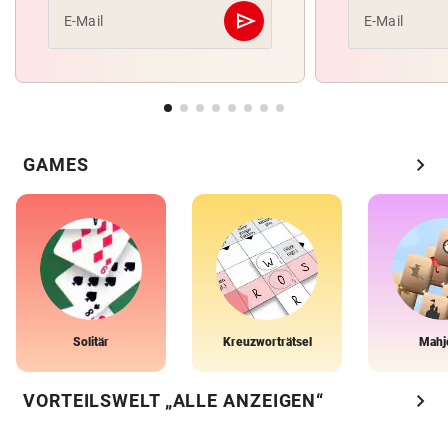
send
E-Mail
E-Mail
Abschicken
chevron_right
GAMES
Solitär
Kreuzworträtsel
Mahj
chevron_right
VORTEILSWELT „ALLE ANZEIGEN“