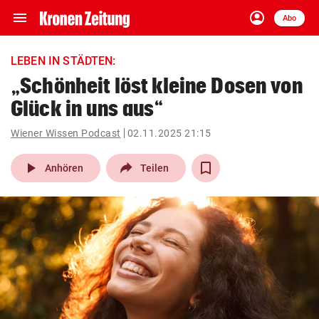
menu
account_circle
Navigation
Anmelden
Abo
close
Schließen
ein-/ausklappen
LEBEN IN STÄDTEN:
Abonnieren
„Schönheit löst kleine Dosen von
Glück in uns aus“
account_circle
arrow_right
Anmelden
Wiener Wissen Podcast
02.11.2025 21:15
pin_drop
arrow_right
Bundesland auswäh
Wien
play_arrow
Anhören
Teilen
bookmark
Merkliste
Suchbegriff
search
eingeben